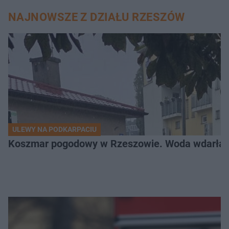
NAJNOWSZE Z DZIAŁU RZESZÓW
ULEWY NA PODKARPACIU
Koszmar pogodowy w Rzeszowie. Woda wdarła si