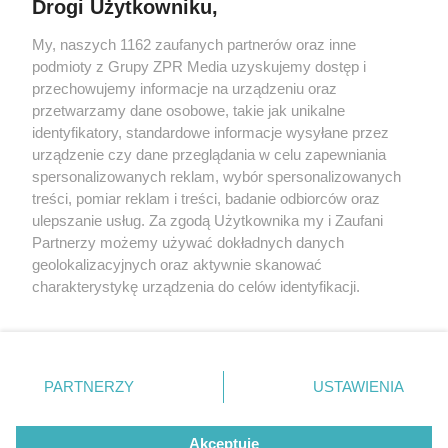
Drogi Użytkowniku,
My, naszych 1162 zaufanych partnerów oraz inne
Żaden utwór zamieszczony w serwisie nie może być powielany i
podmioty z Grupy ZPR Media uzyskujemy dostęp i
rozpowszechniany lub dalej rozpowszechniany w jakikolwiek sposób (w
tym także elektroniczny lub mechaniczny) na jakimkolwiek polu
przechowujemy informacje na urządzeniu oraz
eksploatacji w jakiejkolwiek formie, włącznie z umieszczaniem w
przetwarzamy dane osobowe, takie jak unikalne
Internecie bez pisemnej zgody właściciela praw. Jakiekolwiek użycie lub
identyfikatory, standardowe informacje wysyłane przez
wykorzystanie utworów w całości lub w części z naruszeniem prawa,
tzn. bez właściwej zgody, jest zabronione pod groźbą kary i może być
urządzenie czy dane przeglądania w celu zapewniania
ścigane prawnie.
spersonalizowanych reklam, wybór spersonalizowanych
treści, pomiar reklam i treści, badanie odbiorców oraz
ulepszanie usług. Za zgodą Użytkownika my i Zaufani
Partnerzy możemy używać dokładnych danych
geolokalizacyjnych oraz aktywnie skanować
charakterystykę urządzenia do celów identyfikacji.
Ponieważ cenimy Twoją prywatność, prosimy o zgodę na
O nas
korzystanie z tych technologii poprzez kliknięcie
Informacje prawne
„Akceptuję”. Zgoda jest dobrowolna i zawsze możesz ją
zmienić/wycofać klikając przycisk ustawień prywatności
PARTNERZY
USTAWIENIA
Nasze serwisy
znajdujący się w lewym dolnym rogu strony
. Niektóre
rodzaje przetwarzania danych nie wymagają zgody
© 2026 Grupa ZPR Media
Akceptuję
użytkownika, ale masz prawo sprzeciwić się takiemu