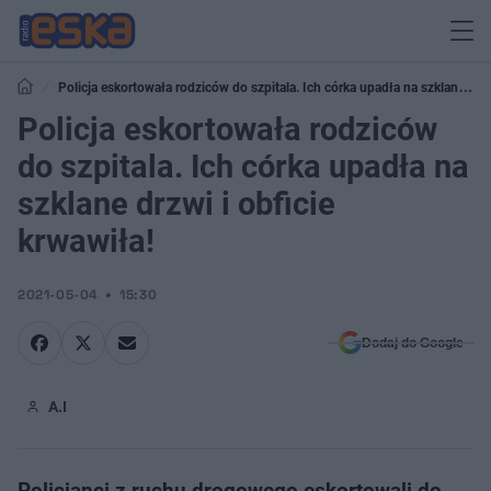
Policja eskortowała rodziców do szpitala. Ich córka upadła na szklane
drzwi i obficie krwawiła!
Policja eskortowała rodziców
do szpitala. Ich córka upadła na
szklane drzwi i obficie
krwawiła!
2021-05-04
15:30
Dodaj do Google
A.I
Policjanci z ruchu drogowego eskortowali do