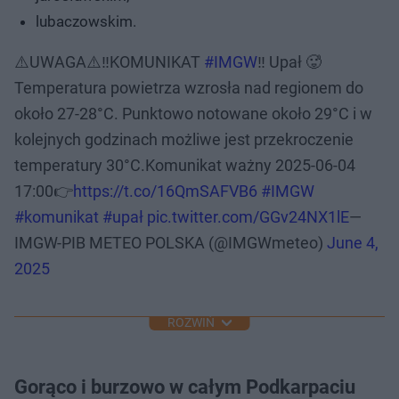
lubaczowskim.
⚠️UWAGA⚠️‼️KOMUNIKAT
#IMGW
‼️ Upał 🥵
Temperatura powietrza wzrosła nad regionem do
około 27-28°C. Punktowo notowane około 29°C i w
kolejnych godzinach możliwe jest przekroczenie
temperatury 30°C.Komunikat ważny 2025-06-04
17:00👉
https://t.co/16QmSAFVB6
#IMGW
#komunikat
#upał
pic.twitter.com/GGv24NX1lE
—
IMGW-PIB METEO POLSKA (@IMGWmeteo)
June 4,
2025
ROZWIŃ
Gorąco i burzowo w całym Podkarpaciu