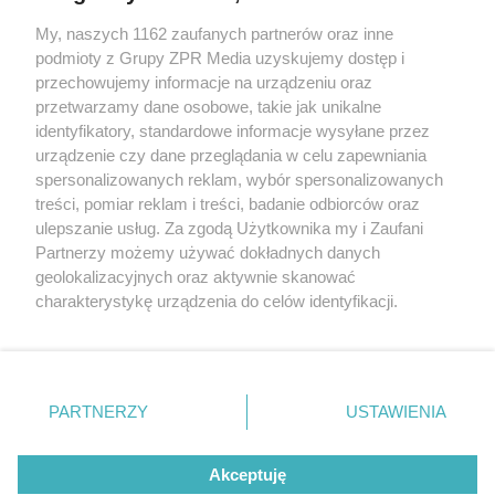
My, naszych 1162 zaufanych partnerów oraz inne
Żaden utwór zamieszczony w serwisie nie może być powielany i
podmioty z Grupy ZPR Media uzyskujemy dostęp i
rozpowszechniany lub dalej rozpowszechniany w jakikolwiek sposób (w
tym także elektroniczny lub mechaniczny) na jakimkolwiek polu
przechowujemy informacje na urządzeniu oraz
eksploatacji w jakiejkolwiek formie, włącznie z umieszczaniem w
przetwarzamy dane osobowe, takie jak unikalne
Internecie bez pisemnej zgody właściciela praw. Jakiekolwiek użycie lub
identyfikatory, standardowe informacje wysyłane przez
wykorzystanie utworów w całości lub w części z naruszeniem prawa,
tzn. bez właściwej zgody, jest zabronione pod groźbą kary i może być
urządzenie czy dane przeglądania w celu zapewniania
ścigane prawnie.
spersonalizowanych reklam, wybór spersonalizowanych
treści, pomiar reklam i treści, badanie odbiorców oraz
ulepszanie usług. Za zgodą Użytkownika my i Zaufani
Partnerzy możemy używać dokładnych danych
geolokalizacyjnych oraz aktywnie skanować
charakterystykę urządzenia do celów identyfikacji.
Ponieważ cenimy Twoją prywatność, prosimy o zgodę na
O nas
korzystanie z tych technologii poprzez kliknięcie
Informacje prawne
„Akceptuję”. Zgoda jest dobrowolna i zawsze możesz ją
zmienić/wycofać klikając przycisk ustawień prywatności
PARTNERZY
USTAWIENIA
Nasze serwisy
znajdujący się w lewym dolnym rogu strony
. Niektóre
rodzaje przetwarzania danych nie wymagają zgody
© 2026 Grupa ZPR Media
Akceptuję
użytkownika, ale masz prawo sprzeciwić się takiemu