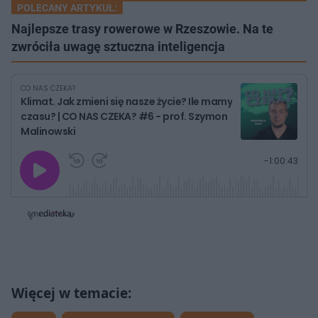
POLECANY ARTYKUŁ:
Najlepsze trasy rowerowe w Rzeszowie. Na te
zwróciła uwagę sztuczna inteligencja
CO NAS CZEKA?
Klimat. Jak zmieni się nasze życie? Ile mamy
czasu? | CO NAS CZEKA? #6 - prof. Szymon
Malinowski
G
P
P
P
-
1:00:43
r
r
r
o
a
z
z
j
z
e
e
w
w
o
i
i
s
ń
ń
t
1
1
0
0
a
s
s
ł
d
d
y
o
o
c
t
p
u
r
z
ł
z
a
u
o
s
d