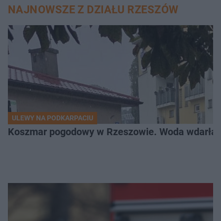
NAJNOWSZE Z DZIAŁU RZESZÓW
ULEWY NA PODKARPACIU
Koszmar pogodowy w Rzeszowie. Woda wdarła si