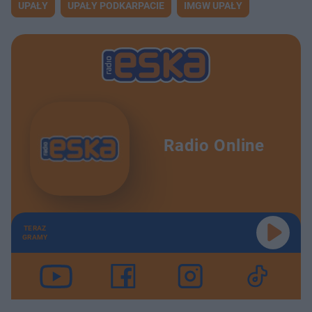
UPAŁY
UPAŁY PODKARPACIE
IMGW UPAŁY
u
Â
Radio Online
TERAZ
GRAMY