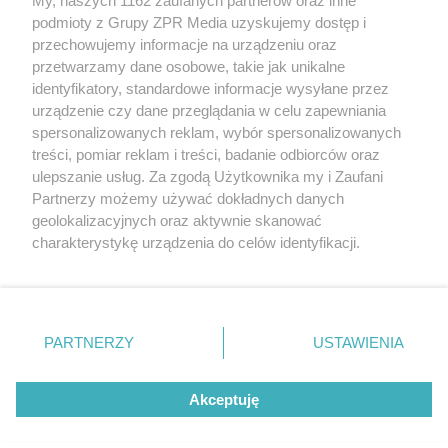
My, naszych 1162 zaufanych partnerów oraz inne
Żaden utwór zamieszczony w serwisie nie może być powielany i
podmioty z Grupy ZPR Media uzyskujemy dostęp i
rozpowszechniany lub dalej rozpowszechniany w jakikolwiek sposób (w
przechowujemy informacje na urządzeniu oraz
tym także elektroniczny lub mechaniczny) na jakimkolwiek polu
eksploatacji w jakiejkolwiek formie, włącznie z umieszczaniem w
przetwarzamy dane osobowe, takie jak unikalne
Internecie bez pisemnej zgody właściciela praw. Jakiekolwiek użycie lub
identyfikatory, standardowe informacje wysyłane przez
wykorzystanie utworów w całości lub w części z naruszeniem prawa,
tzn. bez właściwej zgody, jest zabronione pod groźbą kary i może być
urządzenie czy dane przeglądania w celu zapewniania
ścigane prawnie.
spersonalizowanych reklam, wybór spersonalizowanych
treści, pomiar reklam i treści, badanie odbiorców oraz
ulepszanie usług. Za zgodą Użytkownika my i Zaufani
Partnerzy możemy używać dokładnych danych
geolokalizacyjnych oraz aktywnie skanować
charakterystykę urządzenia do celów identyfikacji.
Ponieważ cenimy Twoją prywatność, prosimy o zgodę na
O nas
korzystanie z tych technologii poprzez kliknięcie
Informacje prawne
„Akceptuję”. Zgoda jest dobrowolna i zawsze możesz ją
zmienić/wycofać klikając przycisk ustawień prywatności
PARTNERZY
USTAWIENIA
Nasze serwisy
znajdujący się w lewym dolnym rogu strony
. Niektóre
rodzaje przetwarzania danych nie wymagają zgody
© 2026 Grupa ZPR Media
Akceptuję
użytkownika, ale masz prawo sprzeciwić się takiemu
przetwarzaniu. Preferencje będą miały zastosowanie tylko
na tej witrynie.