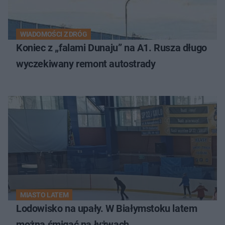
WIADOMOŚCI Z DRÓG
Koniec z „falami Dunaju” na A1. Rusza długo
wyczekiwany remont autostrady
MIASTO LATEM
Lodowisko na upały. W Białymstoku latem
można śmigać na łyżwach