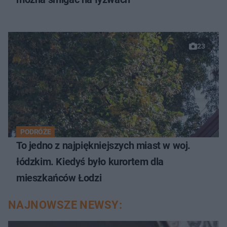
23
PODRÓŻE
To jedno z najpiękniejszych miast w woj.
łódzkim. Kiedyś było kurortem dla
mieszkańców Łodzi
NAJNOWSZE NEWSY: