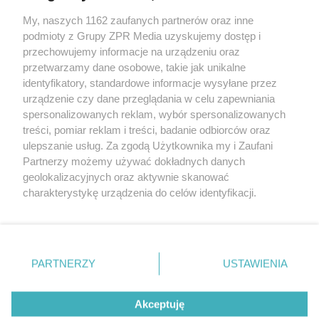
My, naszych 1162 zaufanych partnerów oraz inne
Żaden utwór zamieszczony w serwisie nie może być powielany i
podmioty z Grupy ZPR Media uzyskujemy dostęp i
rozpowszechniany lub dalej rozpowszechniany w jakikolwiek sposób (w
przechowujemy informacje na urządzeniu oraz
tym także elektroniczny lub mechaniczny) na jakimkolwiek polu
eksploatacji w jakiejkolwiek formie, włącznie z umieszczaniem w
przetwarzamy dane osobowe, takie jak unikalne
Internecie bez pisemnej zgody właściciela praw. Jakiekolwiek użycie lub
identyfikatory, standardowe informacje wysyłane przez
wykorzystanie utworów w całości lub w części z naruszeniem prawa,
tzn. bez właściwej zgody, jest zabronione pod groźbą kary i może być
urządzenie czy dane przeglądania w celu zapewniania
ścigane prawnie.
spersonalizowanych reklam, wybór spersonalizowanych
treści, pomiar reklam i treści, badanie odbiorców oraz
ulepszanie usług. Za zgodą Użytkownika my i Zaufani
Partnerzy możemy używać dokładnych danych
geolokalizacyjnych oraz aktywnie skanować
charakterystykę urządzenia do celów identyfikacji.
Ponieważ cenimy Twoją prywatność, prosimy o zgodę na
O nas
korzystanie z tych technologii poprzez kliknięcie
Informacje prawne
„Akceptuję”. Zgoda jest dobrowolna i zawsze możesz ją
zmienić/wycofać klikając przycisk ustawień prywatności
PARTNERZY
USTAWIENIA
Nasze serwisy
znajdujący się w lewym dolnym rogu strony
. Niektóre
rodzaje przetwarzania danych nie wymagają zgody
© 2026 Grupa ZPR Media
Akceptuję
użytkownika, ale masz prawo sprzeciwić się takiemu