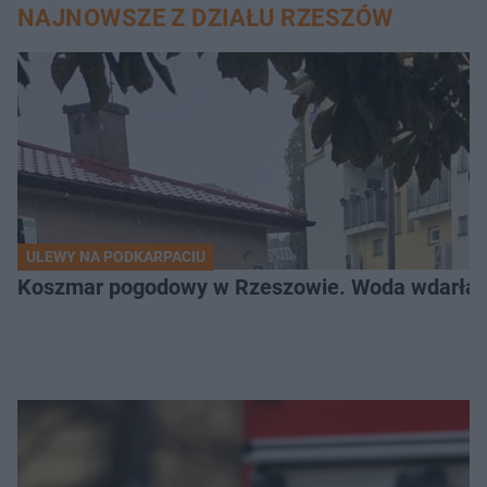
NAJNOWSZE Z DZIAŁU RZESZÓW
ULEWY NA PODKARPACIU
Koszmar pogodowy w Rzeszowie. Woda wdarła si