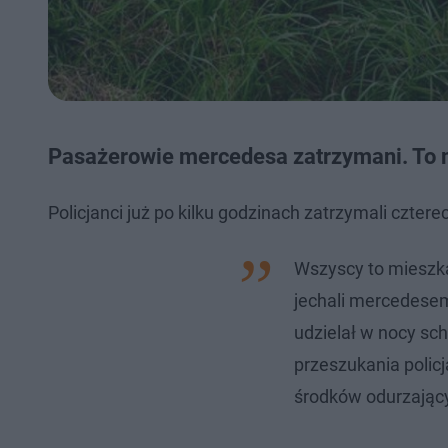
Pasażerowie mercedesa zatrzymani. To
Policjanci już po kilku godzinach zatrzymali czt
Wszyscy to mieszkań
jechali mercedesem 
udzielał w nocy sc
przeszukania policj
środków odurzającyc