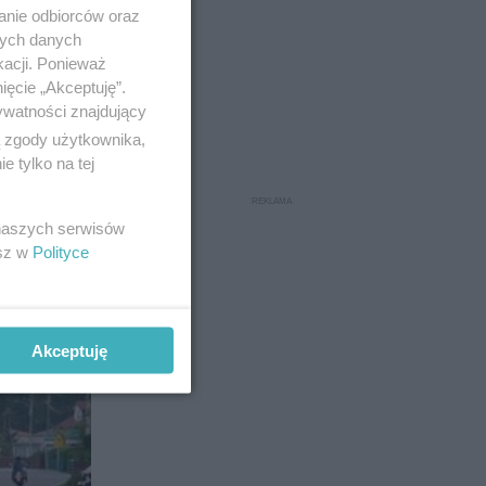
anie odbiorców oraz
nych danych
kacji. Ponieważ
ięcie „Akceptuję”.
ywatności znajdujący
ą zgody użytkownika,
 tylko na tej
 naszych serwisów
esz w
Polityce
3
Akceptuję