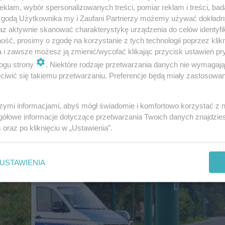
klam, wybór spersonalizowanych treści, pomiar reklam i treści, bad
 zgodą Użytkownika my i Zaufani Partnerzy możemy używać dokład
az aktywnie skanować charakterystykę urządzenia do celów identyfi
ść, prosimy o zgodę na korzystanie z tych technologii poprzez klikn
a i zawsze możesz ją zmienić/wycofać klikając przycisk ustawień pr
ogu strony
. Niektóre rodzaje przetwarzania danych nie wymagaj
iwić się takiemu przetwarzaniu. Preferencje będą miały zastosowanie
rosno. Zaraz obok chodnika
szymi informacjami, abyś mógł świadomie i komfortowo korzystać z
gółowe informacje dotyczące przetwarzania Twoich danych znajdzi
s
oraz po kliknięciu w „Ustawienia”.
USTAWIENIA