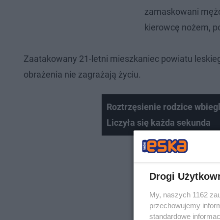
zamaskowani mężcz
kierowcę nożem, po
Zaatakowany 21-letni mieszkaniec powiatu leskieg
obrażenia nie zagrażają życiu.
Roztrzęsienie rodzice wbiegl
Liczyła się każda sekunda
Drogi Użytkow
My, naszych 1162 zau
przechowujemy informa
standardowe informac