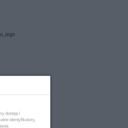
u, jego
y dostęp i
lne identyfikatory,
iania