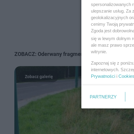
spersonalizowanych re
ulepszanie usług. Za
geolokalizacyjnych or
cenimy Twoją prywatno
Zgoda jest dobrowoln
się w lewym dolnym r
ale masz prawo sprzec
witrynie.
ZOBACZ: Oderwany fragment samolotu spadł na K
Zapoznaj się z poniż
internetowych. Szcze
Prywatności
i
Cookie
PARTNERZY