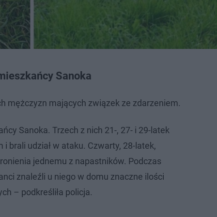
 mieszkańcy Sanoka
erech mężczyzn mających związek ze zdarzeniem.
cy Sanoka. Trzech z nich 21-, 27- i 29-latek
i brali udział w ataku. Czwarty, 28-latek,
hronienia jednemu z napastników. Podczas
anci znaleźli u niego w domu znaczne ilości
h – podkreśliła policja.