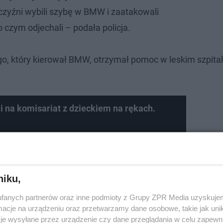
yźni wybili szybę w BMW i zaatakowali
 czym odjechali – podała policja.
o, który kierował BMW, otrzymał pomoc w leskim szpital
i na komisariat z dzieckiem na rękach.
niku,
fanych partnerów oraz inne podmioty z Grupy ZPR Media uzyskujem
cje na urządzeniu oraz przetwarzamy dane osobowe, takie jak unika
je wysyłane przez urządzenie czy dane przeglądania w celu zapewn