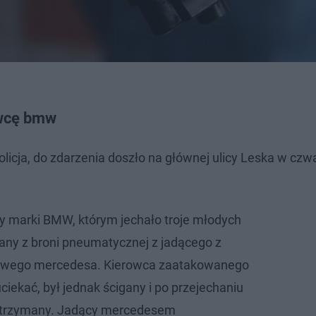
owcę bmw
icja, do zdarzenia doszło na głównej ulicy Leska w czw
marki BMW, którym jechało troje młodych
elany z broni pneumatycznej z jadącego z
owego mercedesa. Kierowca zaatakowanego
iekać, był jednak ścigany i po przejechaniu
zatrzymany. Jadący mercedesem