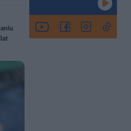
aniu
lat