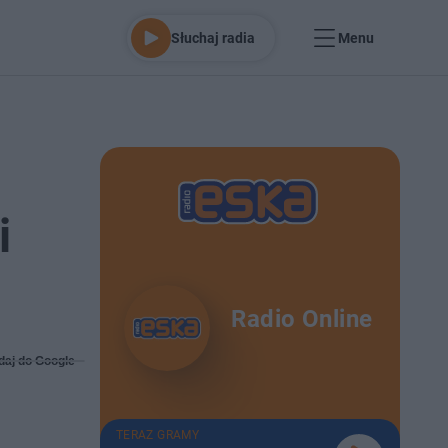
Słuchaj radia
Menu
i
Radio Online
daj do Google
TERAZ GRAMY