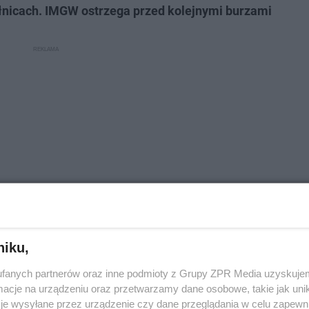
łnicach. IMGW ostrzega przed kolejnymi burzami
niku,
tów. Obaj trafili do szpitala
fanych partnerów oraz inne podmioty z Grupy ZPR Media uzyskujem
cje na urządzeniu oraz przetwarzamy dane osobowe, takie jak unika
je wysyłane przez urządzenie czy dane przeglądania w celu zapewn