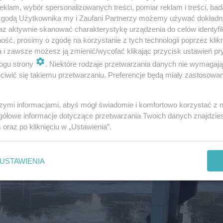
klam, wybór spersonalizowanych treści, pomiar reklam i treści, bad
 zgodą Użytkownika my i Zaufani Partnerzy możemy używać dokład
az aktywnie skanować charakterystykę urządzenia do celów identyfi
ść, prosimy o zgodę na korzystanie z tych technologii poprzez klikn
a i zawsze możesz ją zmienić/wycofać klikając przycisk ustawień pr
ogu strony
. Niektóre rodzaje przetwarzania danych nie wymagaj
iwić się takiemu przetwarzaniu. Preferencje będą miały zastosowanie
szymi informacjami, abyś mógł świadomie i komfortowo korzystać z
gółowe informacje dotyczące przetwarzania Twoich danych znajdzi
s
oraz po kliknięciu w „Ustawienia”.
USTAWIENIA