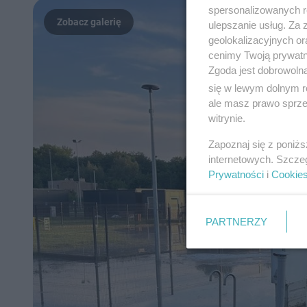
spersonalizowanych re
ulepszanie usług. Za
geolokalizacyjnych or
cenimy Twoją prywatno
Zgoda jest dobrowoln
się w lewym dolnym r
ale masz prawo sprzec
witrynie.
Zapoznaj się z poniż
internetowych. Szcze
Prywatności
i
Cookie
PARTNERZY