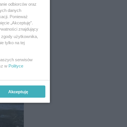
anie odbiorców oraz
9
nych danych
kacji. Ponieważ
ięcie „Akceptuję”.
ywatności znajdujący
ą zgody użytkownika,
 tylko na tej
 naszych serwisów
esz w
Polityce
Akceptuję