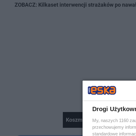
ZOBACZ: Kilkaset interwencji strażaków po nawa
Drogi Użytkow
Koszmarne zderzenie rowerzys
My, naszych 1160 zau
przechowujemy informa
standardowe informac