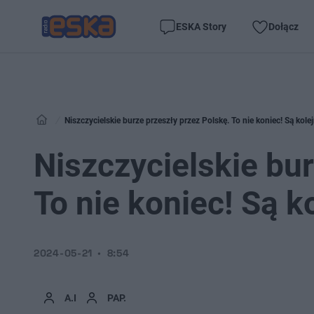
ESKA Story
Dołącz
Niszczycielskie burze przeszły przez Polskę. To nie koniec! Są kole
Niszczycielskie bur
To nie koniec! Są k
2024-05-21
8:54
A.I
PAP.