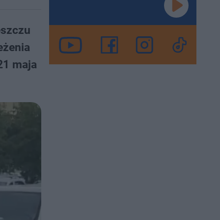
eszczu
eżenia
 21 maja