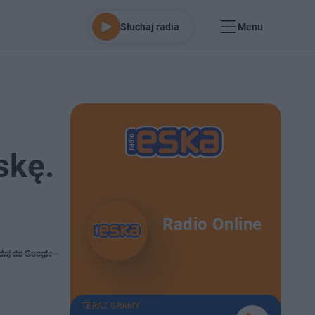
Słuchaj radia
Menu
skę.
Radio Online
daj do Google
TERAZ GRAMY