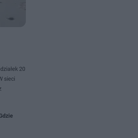
działek 20
W sieci
z
 Gdzie