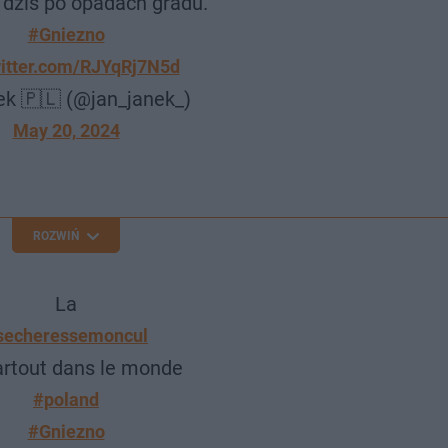
dziś po opadach gradu.
#Gniezno
witter.com/RJYqRj7N5d
k 🇵🇱 (@jan_janek_)
May 20, 2024
ROZWIŃ
La
secheressemoncul
artout dans le monde
#poland
#Gniezno