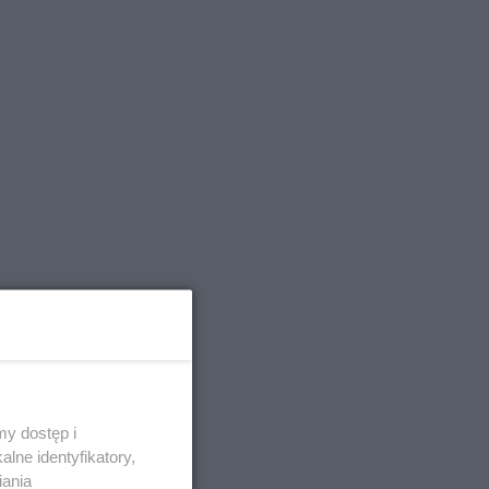
y dostęp i
lne identyfikatory,
iania