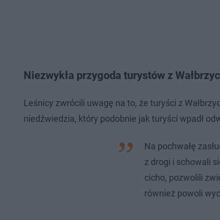
Niezwykła przygoda turystów z Wałbrzych
Leśnicy zwrócili uwagę na to, że turyści z Wałbrz
niedźwiedzia, który podobnie jak turyści wpadł o
Na pochwałę zasług
z drogi i schowali s
cicho, pozwolili zw
również powoli wyco