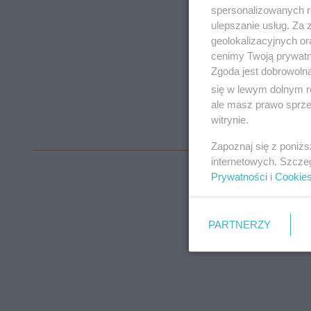
spersonalizowanych re
ulepszanie usług. Za
geolokalizacyjnych or
cenimy Twoją prywatno
Zgoda jest dobrowoln
się w lewym dolnym r
ale masz prawo sprzec
witrynie.
Zapoznaj się z poniż
internetowych. Szcze
Prywatności
i
Cookie
PARTNERZY