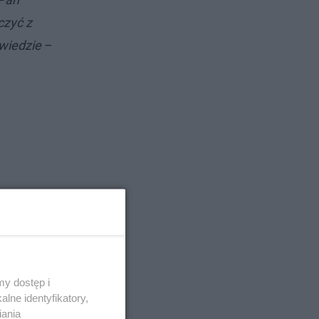
czyć z
źwiedzie
–
y dostęp i
lne identyfikatory,
iania