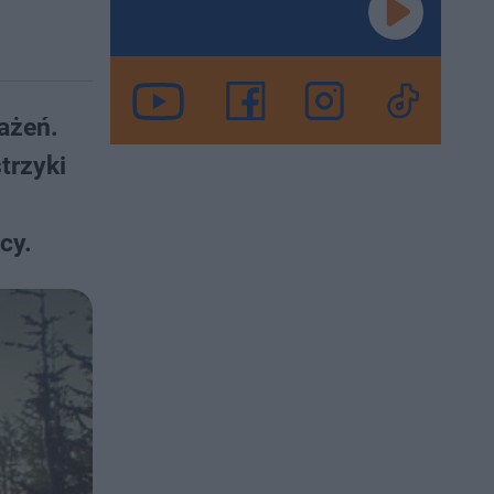
ażeń.
trzyki
cy.