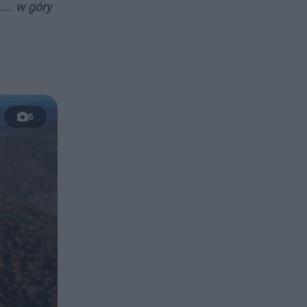
... w góry
6