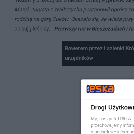
Marek, turysta z Wałbrzycha postanowił oprócz z
rodziną na górę Żuków. Okazało się, że wieża przy
opisują leśnicy. -
Pierwszy raz w Bieszczadach i tak
Rowerem przez Łazienki Kr
urzędników
Drogi Użytkow
My, naszych 1160 zau
przechowujemy informa
standardowe informac