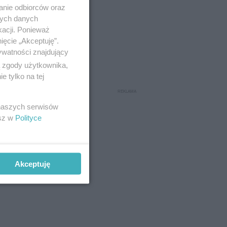
anie odbiorców oraz
nych danych
kacji. Ponieważ
ięcie „Akceptuję”.
ywatności znajdujący
ą zgody użytkownika,
 tylko na tej
 naszych serwisów
esz w
Polityce
Akceptuję