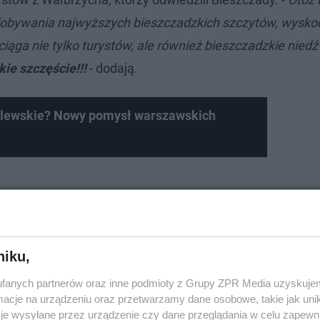
dobywania najwyższych bieszczadzkich szczytów, wysko
ciąga nie tylko turystów, ale również bieszczadzkie nied
ie szczęście!!!
- dodają.
ólewskie? Nowy pomysł warszawskich
niku,
fanych partnerów oraz inne podmioty z Grupy ZPR Media uzyskujem
cje na urządzeniu oraz przetwarzamy dane osobowe, takie jak unika
je wysyłane przez urządzenie czy dane przeglądania w celu zapewn