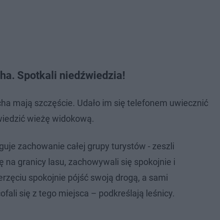
a. Spotkali niedźwiedzia!
ycha mają szczęście. Udało im się telefonem uwiecznić
dwiedzić wieżę widokową.
uje zachowanie całej grupy turystów - zeszli
ię na granicy lasu, zachowywali się spokojnie i
ierzęciu spokojnie pójść swoją drogą, a sami
fali się z tego miejsca – podkreślają leśnicy.