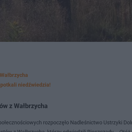
 Wałbrzycha
potkali niedźwiedzia!
tów z Wałbrzycha
połecznościowych rozpoczęło Nadleśnictwo Ustrzyki Dol
tów z Wałbrzycha, którzy odwiedzili Bieszczady. -
Otóż 