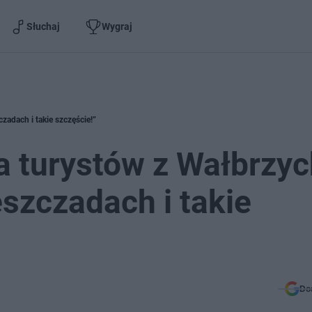
Słuchaj
Wygraj
zadach i takie szczęście!”
 turystów z Wałbrzyc
eszczadach i takie
Do