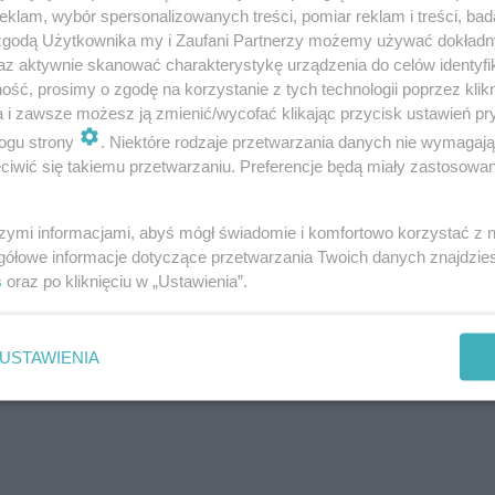
klam, wybór spersonalizowanych treści, pomiar reklam i treści, bad
 zgodą Użytkownika my i Zaufani Partnerzy możemy używać dokład
az aktywnie skanować charakterystykę urządzenia do celów identyfi
ść, prosimy o zgodę na korzystanie z tych technologii poprzez klikn
a i zawsze możesz ją zmienić/wycofać klikając przycisk ustawień pr
ogu strony
. Niektóre rodzaje przetwarzania danych nie wymagaj
iwić się takiemu przetwarzaniu. Preferencje będą miały zastosowanie
szymi informacjami, abyś mógł świadomie i komfortowo korzystać z
gółowe informacje dotyczące przetwarzania Twoich danych znajdzi
ROZWIŃ
s
oraz po kliknięciu w „Ustawienia”.
USTAWIENIA