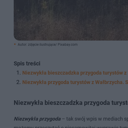
Autor: zdjęcie ilustrujące/ Pixabay.com
Spis treści
Niezwykła bieszczadzka przygoda turystów z
Niezwykła przygoda turystów z Wałbrzycha. S
Niezwykła bieszczadzka przygoda turys
Niezwykła przygoda
– tak swój wpis w mediach s
możemy przeczytać o niesamowitej wyprawie turys