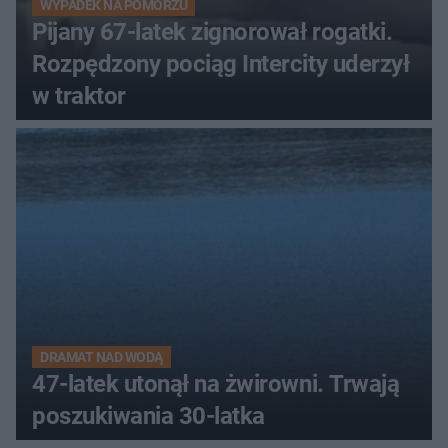
WYPADEK NA POMORZU
Pijany 67-latek zignorował rogatki.
Rozpędzony pociąg Intercity uderzył
w traktor
DRAMAT NAD WODĄ
47-latek utonął na żwirowni. Trwają
poszukiwania 30-latka