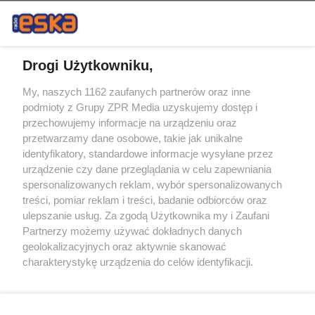
Drogi Użytkowniku,
My, naszych 1162 zaufanych partnerów oraz inne
Żaden utwór zamieszczony w serwisie nie może być powielany i
podmioty z Grupy ZPR Media uzyskujemy dostęp i
rozpowszechniany lub dalej rozpowszechniany w jakikolwiek sposób (w
tym także elektroniczny lub mechaniczny) na jakimkolwiek polu
przechowujemy informacje na urządzeniu oraz
eksploatacji w jakiejkolwiek formie, włącznie z umieszczaniem w
przetwarzamy dane osobowe, takie jak unikalne
Internecie bez pisemnej zgody właściciela praw. Jakiekolwiek użycie lub
identyfikatory, standardowe informacje wysyłane przez
wykorzystanie utworów w całości lub w części z naruszeniem prawa,
tzn. bez właściwej zgody, jest zabronione pod groźbą kary i może być
urządzenie czy dane przeglądania w celu zapewniania
ścigane prawnie.
spersonalizowanych reklam, wybór spersonalizowanych
treści, pomiar reklam i treści, badanie odbiorców oraz
ulepszanie usług. Za zgodą Użytkownika my i Zaufani
Partnerzy możemy używać dokładnych danych
geolokalizacyjnych oraz aktywnie skanować
charakterystykę urządzenia do celów identyfikacji.
Ponieważ cenimy Twoją prywatność, prosimy o zgodę na
O nas
korzystanie z tych technologii poprzez kliknięcie
Informacje prawne
„Akceptuję”. Zgoda jest dobrowolna i zawsze możesz ją