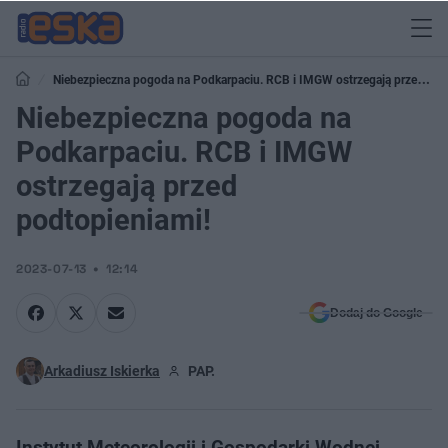
Niebezpieczna pogoda na Podkarpaciu. RCB i IMGW ostrzegają przed
podtopieniami!
Niebezpieczna pogoda na
Podkarpaciu. RCB i IMGW
ostrzegają przed
podtopieniami!
2023-07-13
12:14
Dodaj do Google
Arkadiusz Iskierka
PAP.
Instytut Meteorologii i Gospodarki Wodnej