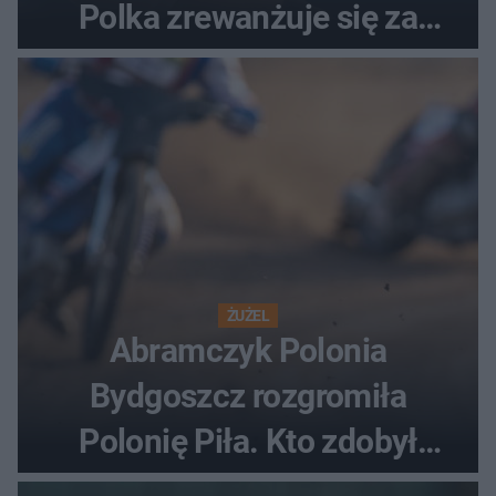
Polka zrewanżuje się za
ostatnią porażkę?
ŻUŻEL
Abramczyk Polonia
Bydgoszcz rozgromiła
Polonię Piła. Kto zdobył
najwięcej punktów?