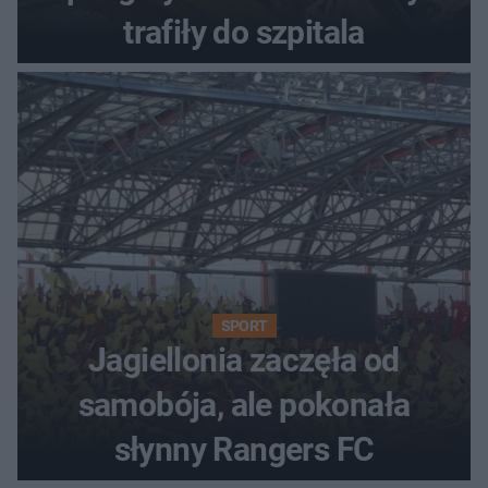
trafiły do szpitala
SPORT
Jagiellonia zaczęła od
samobója, ale pokonała
słynny Rangers FC