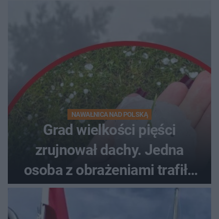
NAWAŁNICA NAD POLSKĄ
Grad wielkości pięści
zrujnował dachy. Jedna
osoba z obrażeniami trafiła
do szpitala