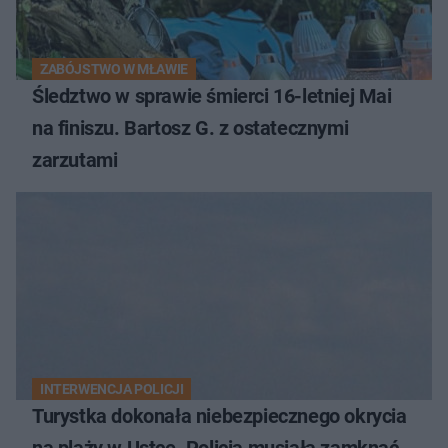
ZABÓJSTWO W MŁAWIE
Śledztwo w sprawie śmierci 16-letniej Mai
na finiszu. Bartosz G. z ostatecznymi
zarzutami
INTERWENCJA POLICJI
Turystka dokonała niebezpiecznego okrycia
na plaży w Ustce. Policja musiała zamknąć