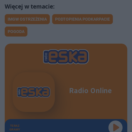
IMGW OSTRZEŻENIA
PODTOPIENIA PODKARPACIE
POGODA
Radio Online
TERAZ
GRAMY