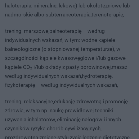
haloterapia, mineralne, lekowe) lub okołotężniowe lub
nadmorskie albo subterraneoterapia,terenoterapię,
treningi marszowe,balneoterapię – według
indywidualnych wskazań, w tym: wodne kąpiele
balneologiczne (o stopniowanej temperaturze), w
szczególności kąpiele kwasowęglowe i/lub gazowe
kąpiele CO₂ i/lub okłady z pasty borowinowej,masaż –
według indywidualnych wskazań,hydroterapię,
fizykoterapię – według indywidualnych wskazań,
treningi relaksacyjne,edukację zdrowotną i promocję
zdrowia, w tym np. naukę prawidłowej techniki
używania inhalatorów, eliminację nałogów i innych
czynników ryzyka chorób cywilizacyjnych,
prozdrowotną zmianę stylu życia,leczenie dietetyczne