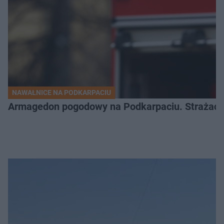
NAWAŁNICE NA PODKARPACIU
Armagedon pogodowy na Podkarpaciu. Strażacy m