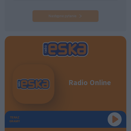
Następne pytanie
Radio Online
TERAZ
GRAMY