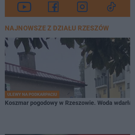
NAJNOWSZE Z DZIAŁU RZESZÓW
ULEWY NA PODKARPACIU
Koszmar pogodowy w Rzeszowie. Woda wdarła si