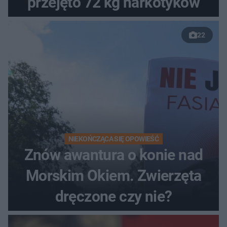
przejęto 72 kg narkotyków
22
NIEKOŃCZĄCA SIĘ OPOWIEŚĆ
Znów awantura o konie nad
Morskim Okiem. Zwierzęta
dręczone czy nie?