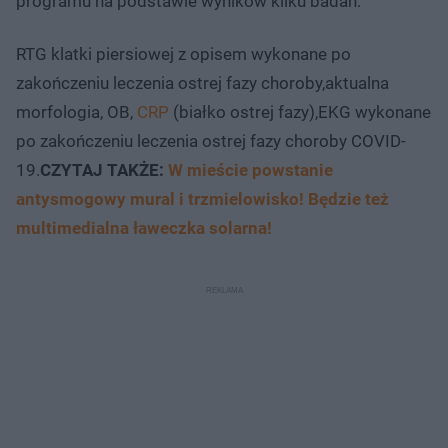
programu na podstawie wyników kilku badań:
RTG klatki piersiowej z opisem wykonane po
zakończeniu leczenia ostrej fazy choroby,aktualna
morfologia, OB,
CRP
(białko ostrej fazy),EKG wykonane
po zakończeniu leczenia ostrej fazy choroby COVID-
19.
CZYTAJ TAKŻE:
W mieście powstanie
antysmogowy mural i trzmielowisko! Będzie też
multimedialna ławeczka solarna!