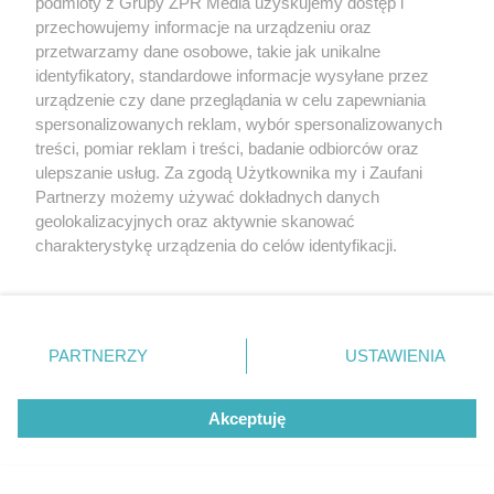
podmioty z Grupy ZPR Media uzyskujemy dostęp i
przechowujemy informacje na urządzeniu oraz
przetwarzamy dane osobowe, takie jak unikalne
identyfikatory, standardowe informacje wysyłane przez
urządzenie czy dane przeglądania w celu zapewniania
spersonalizowanych reklam, wybór spersonalizowanych
treści, pomiar reklam i treści, badanie odbiorców oraz
ulepszanie usług. Za zgodą Użytkownika my i Zaufani
Partnerzy możemy używać dokładnych danych
geolokalizacyjnych oraz aktywnie skanować
charakterystykę urządzenia do celów identyfikacji.
Ponieważ cenimy Twoją prywatność, prosimy o zgodę na
SKOKI NARCIARSKIE
korzystanie z tych technologii poprzez kliknięcie
Letnia Grand Prix. Jak
„Akceptuję”. Zgoda jest dobrowolna i zawsze możesz ją
zmienić/wycofać klikając przycisk ustawień prywatności
PARTNERZY
USTAWIENIA
poradziła sobie Anna
znajdujący się w lewym dolnym rogu strony
. Niektóre
rodzaje przetwarzania danych nie wymagają zgody
Twardosz?
Akceptuję
użytkownika, ale masz prawo sprzeciwić się takiemu
przetwarzaniu. Preferencje będą miały zastosowanie tylko
na tej witrynie.