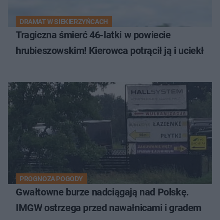
DRAMAT W SIEKIERZYŃCACH
Tragiczna śmierć 46-latki w powiecie
hrubieszowskim! Kierowca potrącił ją i uciekł
PROGNOZA POGODY
Gwałtowne burze nadciągają nad Polskę.
IMGW ostrzega przed nawałnicami i gradem