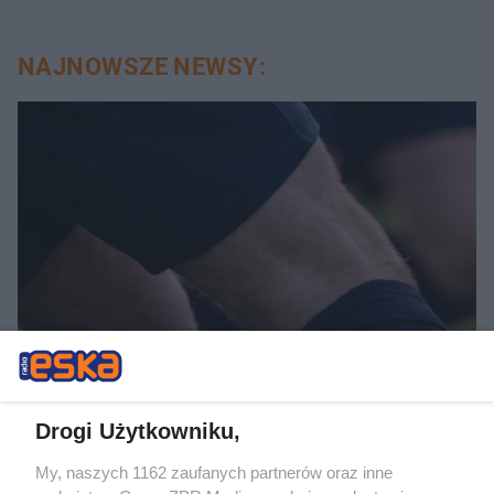
NAJNOWSZE NEWSY:
PIŁKA NOŻNA
Górnik Zabrze wygrywa z
Radomiakiem. Trener
Drogi Użytkowniku,
My, naszych 1162 zaufanych partnerów oraz inne
wskazuje powody