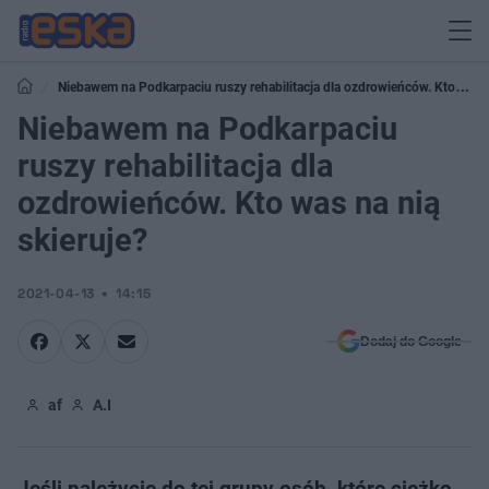
Niebawem na Podkarpaciu ruszy rehabilitacja dla ozdrowieńców. Kto was
na nią skieruje?
Niebawem na Podkarpaciu
ruszy rehabilitacja dla
ozdrowieńców. Kto was na nią
skieruje?
2021-04-13
14:15
Dodaj do Google
af
A.I
Jeśli należycie do tej grupy osób, które ciężko