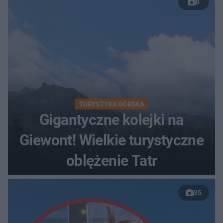
8
TURYSTYKA GÓRSKA
Gigantyczne kolejki na
Giewont! Wielkie turystyczne
oblężenie Tatr
35