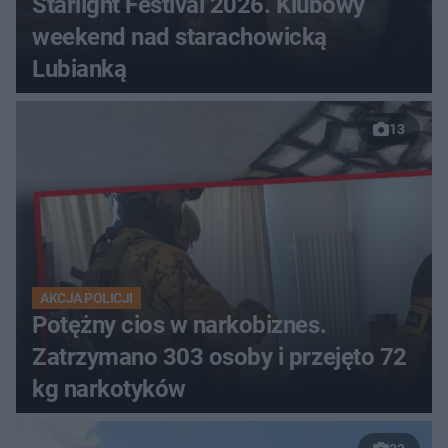
Starlight Festival 2026. Klubowy
weekend nad starachowicką
Lubianką
13
AKCJA POLICJI
Potężny cios w narkobiznes.
Zatrzymano 303 osoby i przejęto 72
kg narkotyków