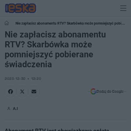
Nie zapłacisz abonamentu RTV? Skarbówka może pomniejszyć pobierane
świadczenia
Nie zapłacisz abonamentu
RTV? Skarbówka może
pomniejszyć pobierane
świadczenia
2023-12-30
12:20
Dodaj do Google
A.I
Abonament RTV jest obowiązkową opłatą.