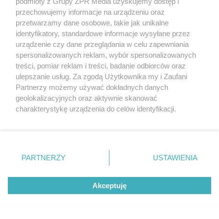
podmioty z Grupy ZPR Media uzyskujemy dostęp i
przechowujemy informacje na urządzeniu oraz
przetwarzamy dane osobowe, takie jak unikalne
identyfikatory, standardowe informacje wysyłane przez
urządzenie czy dane przeglądania w celu zapewniania
spersonalizowanych reklam, wybór spersonalizowanych
treści, pomiar reklam i treści, badanie odbiorców oraz
ulepszanie usług. Za zgodą Użytkownika my i Zaufani
Partnerzy możemy używać dokładnych danych
Bójka w Kościerzynie. Sześciu
geolokalizacyjnych oraz aktywnie skanować
charakterystykę urządzenia do celów identyfikacji.
mężczyzn usłyszało zarzuty
Ponieważ cenimy Twoją prywatność, prosimy o zgodę na
korzystanie z tych technologii poprzez kliknięcie
ZOBACZ WIĘCEJ
„Akceptuję”. Zgoda jest dobrowolna i zawsze możesz ją
zmienić/wycofać klikając przycisk ustawień prywatności
PARTNERZY
USTAWIENIA
znajdujący się w lewym dolnym rogu strony
. Niektóre
rodzaje przetwarzania danych nie wymagają zgody
Akceptuję
użytkownika, ale masz prawo sprzeciwić się takiemu
przetwarzaniu. Preferencje będą miały zastosowanie tylko
na tej witrynie.