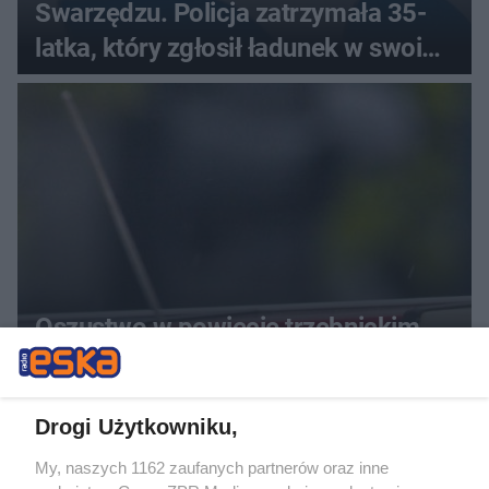
Swarzędzu. Policja zatrzymała 35-
latka, który zgłosił ładunek w swoim
aucie
Oszustwo w powiecie trzebnickim.
Małżeństwo seniorów straciło 240
000 zł
Drogi Użytkowniku,
My, naszych 1162 zaufanych partnerów oraz inne