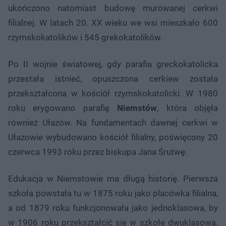
ukończono natomiast budowę murowanej cerkwi
filialnej. W latach 20. XX wieku we wsi mieszkało 600
rzymskokatolików i 545 grekokatolików.
Po II wojnie światowej, gdy parafia greckokatolicka
przestała istnieć, opuszczona cerkiew została
przekształcona w kościół rzymskokatolicki. W 1980
roku erygowano parafię
Niemstów
, która objęła
również Ułazów. Na fundamentach dawnej cerkwi w
Ułazowie wybudowano kościół filialny, poświęcony 20
czerwca 1993 roku przez biskupa Jana Śrutwę.
Edukacja w Niemstowie ma długą historię. Pierwsza
szkoła powstała tu w 1875 roku jako placówka filialna,
a od 1879 roku funkcjonowała jako jednoklasowa, by
w 1906 roku przekształcić się w szkołę dwuklasową.