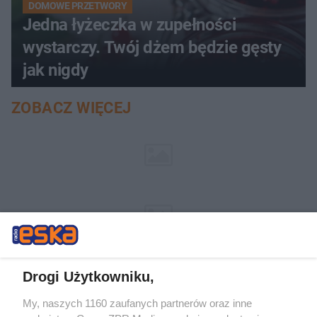
DOMOWE PRZETWORY
Jedna łyżeczka w zupełności
wystarczy. Twój dżem będzie gęsty
jak nigdy
ZOBACZ WIĘCEJ
Drogi Użytkowniku,
My, naszych 1160 zaufanych partnerów oraz inne