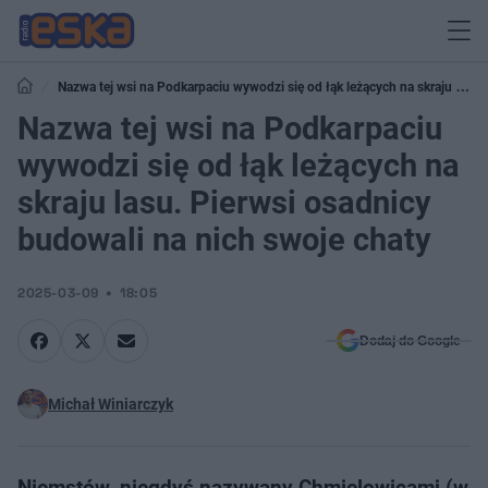
Nazwa tej wsi na Podkarpaciu wywodzi się od łąk leżących na skraju lasu.
Pierwsi osadnicy budowali na nich swoje chaty
Nazwa tej wsi na Podkarpaciu
wywodzi się od łąk leżących na
skraju lasu. Pierwsi osadnicy
budowali na nich swoje chaty
2025-03-09
18:05
Dodaj do Google
Michał Winiarczyk
Niemstów, niegdyś nazywany Chmielowicami (w