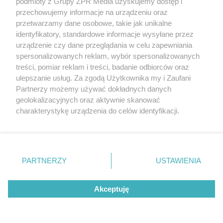
podmioty z Grupy ZPR Media uzyskujemy dostęp i
przechowujemy informacje na urządzeniu oraz
przetwarzamy dane osobowe, takie jak unikalne
identyfikatory, standardowe informacje wysyłane przez
urządzenie czy dane przeglądania w celu zapewniania
spersonalizowanych reklam, wybór spersonalizowanych
treści, pomiar reklam i treści, badanie odbiorców oraz
ulepszanie usług. Za zgodą Użytkownika my i Zaufani
Partnerzy możemy używać dokładnych danych
geolokalizacyjnych oraz aktywnie skanować
charakterystykę urządzenia do celów identyfikacji.
Ponieważ cenimy Twoją prywatność, prosimy o zgodę na
korzystanie z tych technologii poprzez kliknięcie
Żaden utwór zamieszczony w serwisie nie może być powielany i
„Akceptuję”. Zgoda jest dobrowolna i zawsze możesz ją
rozpowszechniany lub dalej rozpowszechniany w jakikolwiek sposób (w
zmienić/wycofać klikając przycisk ustawień prywatności
tym także elektroniczny lub mechaniczny) na jakimkolwiek polu
PARTNERZY
USTAWIENIA
eksploatacji w jakiejkolwiek formie, włącznie z umieszczaniem w
znajdujący się w lewym dolnym rogu strony
. Niektóre
Internecie bez pisemnej zgody właściciela praw. Jakiekolwiek użycie lub
rodzaje przetwarzania danych nie wymagają zgody
wykorzystanie utworów w całości lub w części z naruszeniem prawa,
Akceptuję
użytkownika, ale masz prawo sprzeciwić się takiemu
tzn. bez właściwej zgody, jest zabronione pod groźbą kary i może być
ścigane prawnie.
przetwarzaniu. Preferencje będą miały zastosowanie tylko
na tej witrynie.