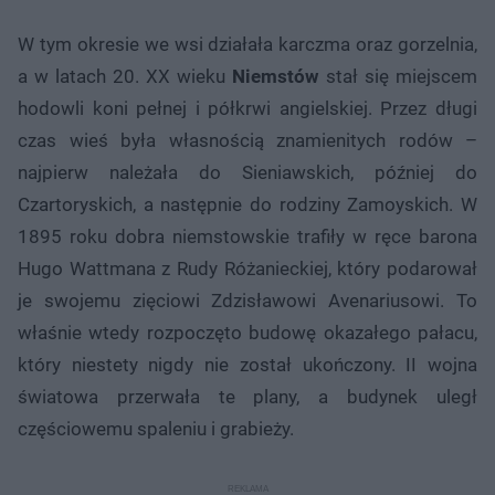
W tym okresie we wsi działała karczma oraz gorzelnia,
a w latach 20. XX wieku
Niemstów
stał się miejscem
hodowli koni pełnej i półkrwi angielskiej. Przez długi
czas wieś była własnością znamienitych rodów –
najpierw należała do Sieniawskich, później do
Czartoryskich, a następnie do rodziny Zamoyskich. W
1895 roku dobra niemstowskie trafiły w ręce barona
Hugo Wattmana z Rudy Różanieckiej, który podarował
je swojemu zięciowi Zdzisławowi Avenariusowi. To
właśnie wtedy rozpoczęto budowę okazałego pałacu,
który niestety nigdy nie został ukończony. II wojna
światowa przerwała te plany, a budynek uległ
częściowemu spaleniu i grabieży.