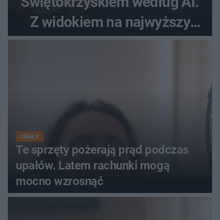
Świętokrzyskiem według AI.
Z widokiem na najwyższy
szczyt Gór Świętokrzyskich
UPAŁY
Te sprzęty pożerają prąd podczas
upałów. Latem rachunki mogą
mocno wzrosnąć