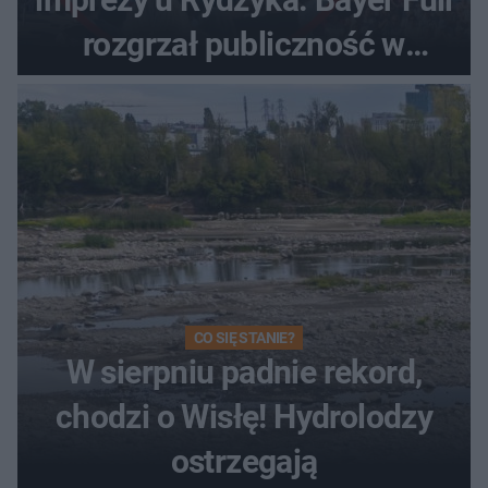
rozgrzał publiczność w
Toruniu
CO SIĘ STANIE?
W sierpniu padnie rekord,
chodzi o Wisłę! Hydrolodzy
ostrzegają