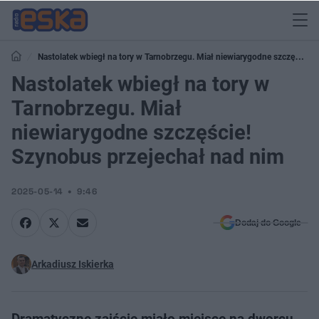
Nastolatek wbiegł na tory w Tarnobrzegu. Miał niewiarygodne szczęście!
Szynobus przejechał nad nim
Nastolatek wbiegł na tory w
Tarnobrzegu. Miał
niewiarygodne szczęście!
Szynobus przejechał nad nim
2025-05-14
9:46
Dodaj do Google
Arkadiusz Iskierka
Dramatyczne zajście miało miejsce na dworcu