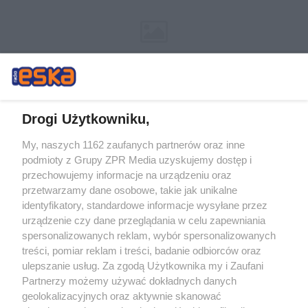
Drogi Użytkowniku,
My, naszych 1162 zaufanych partnerów oraz inne
Żaden utwór zamieszczony w serwisie nie może być powielany i
podmioty z Grupy ZPR Media uzyskujemy dostęp i
rozpowszechniany lub dalej rozpowszechniany w jakikolwiek sposób (w
tym także elektroniczny lub mechaniczny) na jakimkolwiek polu
przechowujemy informacje na urządzeniu oraz
eksploatacji w jakiejkolwiek formie, włącznie z umieszczaniem w Internecie
przetwarzamy dane osobowe, takie jak unikalne
bez pisemnej zgody właściciela praw. Jakiekolwiek użycie lub
wykorzystanie utworów w całości lub w części z naruszeniem prawa, tzn.
identyfikatory, standardowe informacje wysyłane przez
bez właściwej zgody, jest zabronione pod groźbą kary i może być ścigane
urządzenie czy dane przeglądania w celu zapewniania
prawnie.
spersonalizowanych reklam, wybór spersonalizowanych
treści, pomiar reklam i treści, badanie odbiorców oraz
ulepszanie usług. Za zgodą Użytkownika my i Zaufani
Partnerzy możemy używać dokładnych danych
geolokalizacyjnych oraz aktywnie skanować