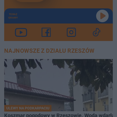
TERAZ
GRAMY
NAJNOWSZE Z DZIAŁU RZESZÓW
ULEWY NA PODKARPACIU
Koszmar pogodowy w Rzeszowie. Woda wdarła si