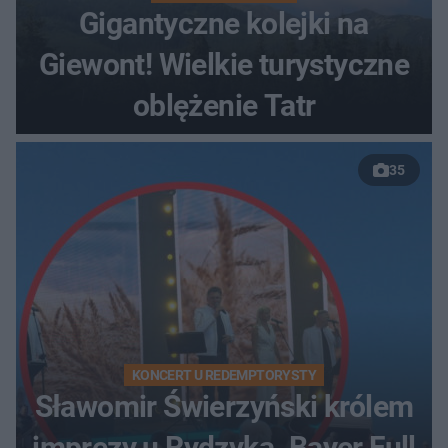
Gigantyczne kolejki na
Giewont! Wielkie turystyczne
oblężenie Tatr
35
KONCERT U REDEMPTORYSTY
Sławomir Świerzyński królem
imprezy u Rydzyka. Bayer Full