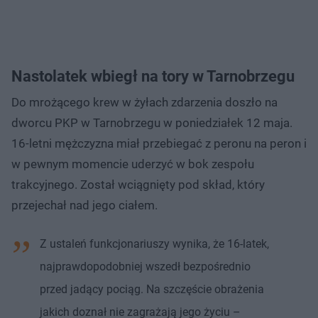
Nastolatek wbiegł na tory w Tarnobrzegu
Do mrożącego krew w żyłach zdarzenia doszło na
dworcu PKP w Tarnobrzegu w poniedziałek 12 maja.
16-letni mężczyzna miał przebiegać z peronu na peron i
w pewnym momencie uderzyć w bok zespołu
trakcyjnego. Został wciągnięty pod skład, który
przejechał nad jego ciałem.
Z ustaleń funkcjonariuszy wynika, że 16-latek,
najprawdopodobniej wszedł bezpośrednio
przed jadący pociąg. Na szczęście obrażenia
jakich doznał nie zagrażają jego życiu –