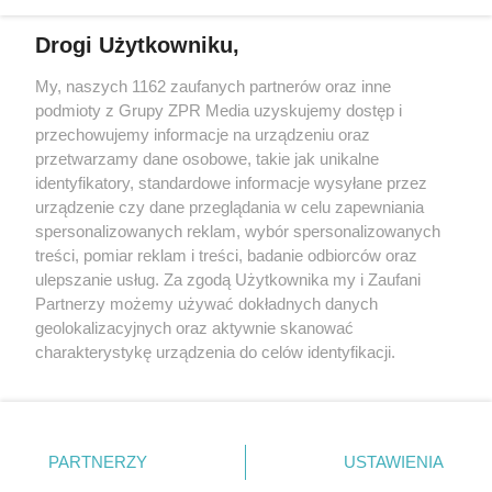
Drogi Użytkowniku,
My, naszych 1162 zaufanych partnerów oraz inne
Żaden utwór zamieszczony w serwisie nie może być powielany i
podmioty z Grupy ZPR Media uzyskujemy dostęp i
rozpowszechniany lub dalej rozpowszechniany w jakikolwiek sposób (w
przechowujemy informacje na urządzeniu oraz
tym także elektroniczny lub mechaniczny) na jakimkolwiek polu
eksploatacji w jakiejkolwiek formie, włącznie z umieszczaniem w
przetwarzamy dane osobowe, takie jak unikalne
Internecie bez pisemnej zgody właściciela praw. Jakiekolwiek użycie lub
identyfikatory, standardowe informacje wysyłane przez
wykorzystanie utworów w całości lub w części z naruszeniem prawa,
tzn. bez właściwej zgody, jest zabronione pod groźbą kary i może być
urządzenie czy dane przeglądania w celu zapewniania
ścigane prawnie.
spersonalizowanych reklam, wybór spersonalizowanych
treści, pomiar reklam i treści, badanie odbiorców oraz
ulepszanie usług. Za zgodą Użytkownika my i Zaufani
Partnerzy możemy używać dokładnych danych
geolokalizacyjnych oraz aktywnie skanować
charakterystykę urządzenia do celów identyfikacji.
Ponieważ cenimy Twoją prywatność, prosimy o zgodę na
O nas
korzystanie z tych technologii poprzez kliknięcie
Informacje prawne
„Akceptuję”. Zgoda jest dobrowolna i zawsze możesz ją
zmienić/wycofać klikając przycisk ustawień prywatności
PARTNERZY
USTAWIENIA
Nasze serwisy
znajdujący się w lewym dolnym rogu strony
. Niektóre