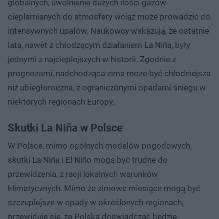
globalnych, uwolnienie dużych ilości gazów
cieplarnianych do atmosfery wciąż może prowadzić do
intensywnych upałów. Naukowcy wskazują, że ostatnie
lata, nawet z chłodzącym działaniem La Niña, były
jednymi z najcieplejszych w historii. Zgodnie z
prognozami, nadchodząca zima może być chłodniejsza
niż ubiegłoroczna, z ograniczonymi opadami śniegu w
niektórych regionach Europy.
Skutki La Niña w Polsce
W Polsce, mimo ogólnych modelów pogodowych,
skutki La Niña i El Niño mogą być trudne do
przewidzenia, z racji lokalnych warunków
klimatycznych. Mimo że zimowe miesiące mogą być
szczuplejsze w opady w określonych regionach,
przewiduje się, że Polska doświadczać będzie