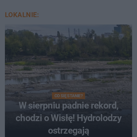
LOKALNIE:
CO SIĘ STANIE?
W sierpniu padnie rekord,
chodzi o Wisłę! Hydrolodzy
ostrzegają