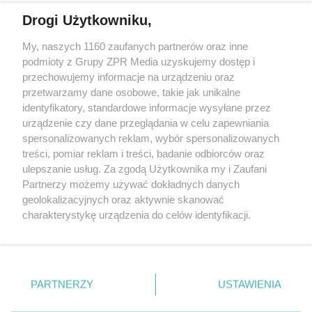
Drogi Użytkowniku,
My, naszych 1160 zaufanych partnerów oraz inne
Żaden utwór zamieszczony w serwisie nie może być powielany i
podmioty z Grupy ZPR Media uzyskujemy dostęp i
rozpowszechniany lub dalej rozpowszechniany w jakikolwiek sposób (w
tym także elektroniczny lub mechaniczny) na jakimkolwiek polu
przechowujemy informacje na urządzeniu oraz
eksploatacji w jakiejkolwiek formie, włącznie z umieszczaniem w
przetwarzamy dane osobowe, takie jak unikalne
Internecie bez pisemnej zgody właściciela praw. Jakiekolwiek użycie lub
identyfikatory, standardowe informacje wysyłane przez
wykorzystanie utworów w całości lub w części z naruszeniem prawa,
tzn. bez właściwej zgody, jest zabronione pod groźbą kary i może być
urządzenie czy dane przeglądania w celu zapewniania
ścigane prawnie.
spersonalizowanych reklam, wybór spersonalizowanych
treści, pomiar reklam i treści, badanie odbiorców oraz
ulepszanie usług. Za zgodą Użytkownika my i Zaufani
Partnerzy możemy używać dokładnych danych
geolokalizacyjnych oraz aktywnie skanować
charakterystykę urządzenia do celów identyfikacji.
Ponieważ cenimy Twoją prywatność, prosimy o zgodę na
O nas
korzystanie z tych technologii poprzez kliknięcie
Informacje prawne
„Akceptuję”. Zgoda jest dobrowolna i zawsze możesz ją
zmienić/wycofać klikając przycisk ustawień prywatności
PARTNERZY
USTAWIENIA
Nasze serwisy
znajdujący się w lewym dolnym rogu strony
. Niektóre
rodzaje przetwarzania danych nie wymagają zgody
© 2026 Grupa ZPR Media