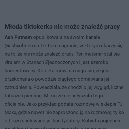
Młoda tiktokerka nie może znaleźć pracy
Ash Putnam
opublikowała na swoim kanale
@ashxobrien na TikToku nagranie, w którym skarży się
na to, że nie może znaleźć pracy. Ten materiał stał się
viralem w Stanach Zjednoczonych i jest szeroko
komentowany. Kobieta mówi na nagraniu, że jest
przekonana o powodzie ciągłego odmawiana jej
zatrudnienia. Powiedziała, że chodzi o jej wygląd, liczne
tatuaże i piercing. Mimo że nie usłyszała tego
oficjalnie. Jako przykład podała rozmowę w sklepie TJ
Maxx, gdzie nawet nie zaproszono ją na rozmowę, tylko
od razu anulowano jej kandydaturę. Kobieta pojechała
do sklepu i bezpośrednio zapytała, o to co było