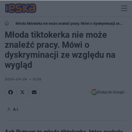
Młoda tiktokerka nie może znaleźć pracy. Mówi o dyskryminacji ze
względu na wygląd
Młoda tiktokerka nie może
znaleźć pracy. Mówi o
dyskryminacji ze względu na
wygląd
2024-04-24
8:08
Dodaj do Google
A.I
Ash Putnam to młoda tiktokerka, która zyskała