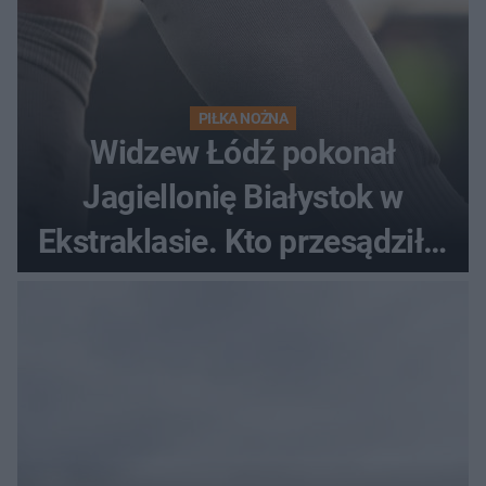
PIŁKA NOŻNA
Widzew Łódź pokonał
Jagiellonię Białystok w
Ekstraklasie. Kto przesądził o
losach meczu?