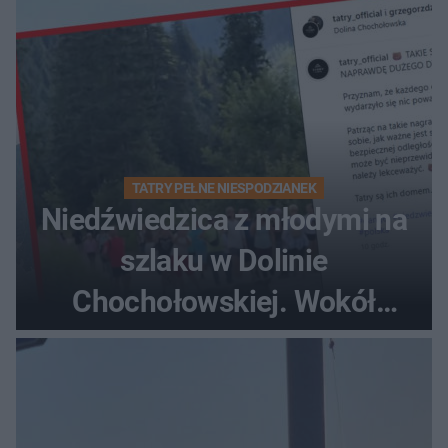
TATRY PEŁNE NIESPODZIANEK
Niedźwiedzica z młodymi na
szlaku w Dolinie
Chochołowskiej. Wokół
turyści!