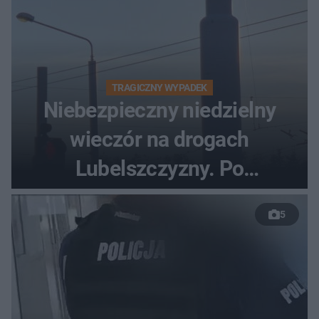
TRAGICZNY WYPADEK
Niebezpieczny niedzielny
wieczór na drogach
Lubelszczyzny. Po
nieudanym manewrze
5
wyprzedzania zginął
kierowca auta