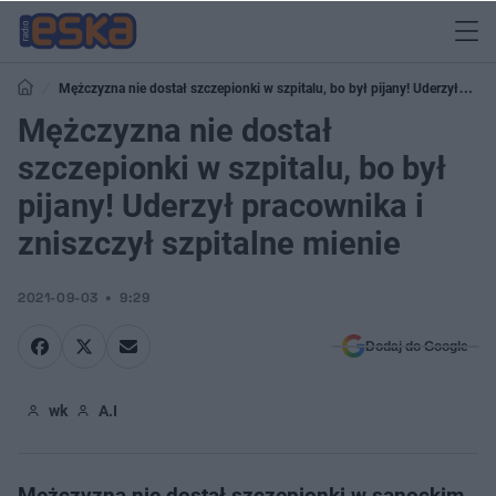
Mężczyzna nie dostał szczepionki w szpitalu, bo był pijany! Uderzył
pracownika i zniszczył szpitalne mienie
Mężczyzna nie dostał
szczepionki w szpitalu, bo był
pijany! Uderzył pracownika i
zniszczył szpitalne mienie
2021-09-03
9:29
Dodaj do Google
wk
A.I
Mężczyzna nie dostał szczepionki w sanockim