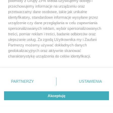
podmioty z Grupy ZPR Media uzyskujemy dostęp i
Magazyn narkotyków w
przechowujemy informacje na urządzeniu oraz
przetwarzamy dane osobowe, takie jak unikalne
Szczecinie. Służby przejęły
identyfikatory, standardowe informacje wysyłane przez
urządzenie czy dane przeglądania w celu zapewniania
ponad 450 kilogramów
spersonalizowanych reklam, wybór spersonalizowanych
treści, pomiar reklam i treści, badanie odbiorców oraz
towaru
ulepszanie usług. Za zgodą Użytkownika my i Zaufani
Partnerzy możemy używać dokładnych danych
geolokalizacyjnych oraz aktywnie skanować
charakterystykę urządzenia do celów identyfikacji.
Ponieważ cenimy Twoją prywatność, prosimy o zgodę na
korzystanie z tych technologii poprzez kliknięcie
„Akceptuję”. Zgoda jest dobrowolna i zawsze możesz ją
zmienić/wycofać klikając przycisk ustawień prywatności
PARTNERZY
USTAWIENIA
znajdujący się w lewym dolnym rogu strony
. Niektóre
rodzaje przetwarzania danych nie wymagają zgody
Akceptuję
użytkownika, ale masz prawo sprzeciwić się takiemu
RUSZ GŁOWĄ
przetwarzaniu. Preferencje będą miały zastosowanie tylko
To proste działanie
na tej witrynie.