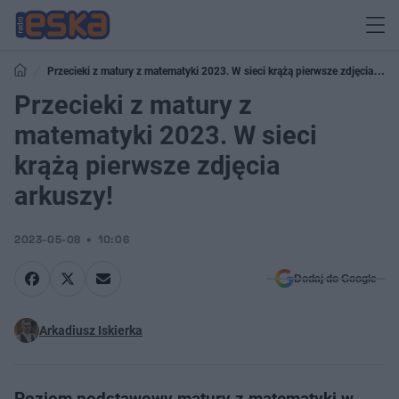
Przecieki z matury z matematyki 2023. W sieci krążą pierwsze zdjęcia
arkuszy!
Przecieki z matury z
matematyki 2023. W sieci
krążą pierwsze zdjęcia
arkuszy!
2023-05-08
10:06
Dodaj do Google
Arkadiusz Iskierka
Poziom podstawowy matury z matematyki w