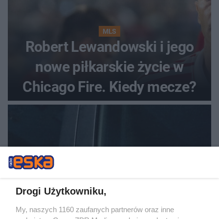
MLS
Robert Lewandowski i jego
nowe piłkarskie życie w
Chicago Fire. Kiedy mecze?
Drogi Użytkowniku,
My, naszych 1160 zaufanych partnerów oraz inne