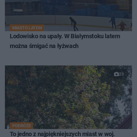
MIASTO LATEM
Lodowisko na upały. W Białymstoku latem
można śmigać na łyżwach
23
PODRÓŻE
To jedno z najpiękniejszych miast w woj.