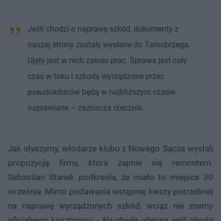
Jeśli chodzi o naprawę szkód, dokumenty z
naszej strony zostały wysłane do Tarnobrzega.
Ujęty jest w nich zakres prac. Sprawa jest cały
czas w toku i szkody wyrządzone przez
pseudokibiców będą w najbliższym czasie
naprawiane – zaznacza rzecznik.
Jak słyszymy, włodarze klubu z Nowego Sącza wysłali
propozycję firmy, która zajmie się remontem.
Sebastian Stanek podkreśla, że miało to miejsce 30
września. Mimo podawania wstępnej kwoty potrzebnej
na naprawę wyrządzonych szkód, wciąż nie znamy
oficjalnego kosztorysu. -
Na chwilę obecną, jeśli chodzi