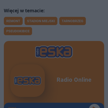
REMONT
STADION MIEJSKI
TARNOBRZEG
PSEUDOKIBICE
Radio Online