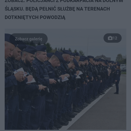
ZOBACZ: POLICJANCI Z PODKARPACIA NA DOLNYM
ŚLĄSKU. BĘDĄ PEŁNIĆ SŁUŻBĘ NA TERENACH
DOTKNIĘTYCH POWODZIĄ
12