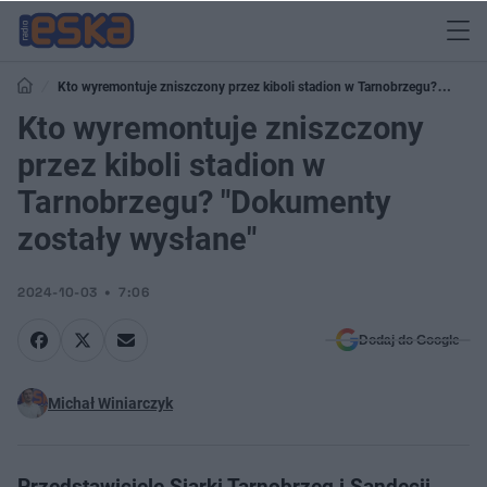
Kto wyremontuje zniszczony przez kiboli stadion w Tarnobrzegu?
"Dokumenty zostały wysłane"
Kto wyremontuje zniszczony
przez kiboli stadion w
Tarnobrzegu? "Dokumenty
zostały wysłane"
2024-10-03
7:06
Dodaj do Google
Michał Winiarczyk
Przedstawiciele Siarki Tarnobrzeg i Sandecji