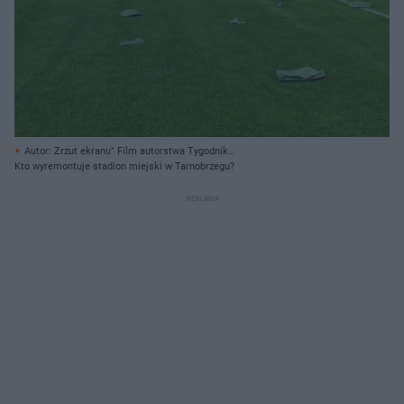
Autor: Zrzut ekranu" Film autorstwa Tygodnik
Nadwiślański/facebook.com/tygodniknadwislanski/ Archiwum prywatne
Kto wyremontuje stadion miejski w Tarnobrzegu?