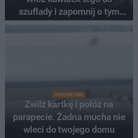
szuflady i zapomnij o tym
problemie. Sposób na
pociemniałą biżuterię
DOMOWE TRIKI
Zwilż kartkę i połóż na
parapecie. Żadna mucha nie
wleci do twojego domu