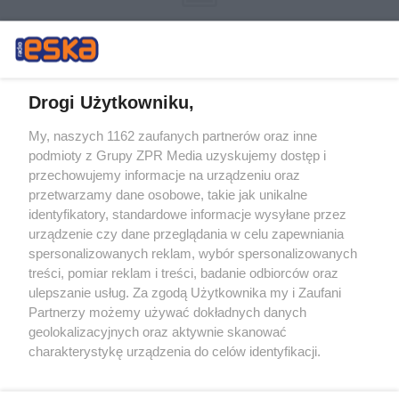
Drogi Użytkowniku,
My, naszych 1162 zaufanych partnerów oraz inne
Żaden utwór zamieszczony w serwisie nie może być powielany i
podmioty z Grupy ZPR Media uzyskujemy dostęp i
rozpowszechniany lub dalej rozpowszechniany w jakikolwiek sposób (w
przechowujemy informacje na urządzeniu oraz
tym także elektroniczny lub mechaniczny) na jakimkolwiek polu
eksploatacji w jakiejkolwiek formie, włącznie z umieszczaniem w
przetwarzamy dane osobowe, takie jak unikalne
Internecie bez pisemnej zgody właściciela praw. Jakiekolwiek użycie lub
identyfikatory, standardowe informacje wysyłane przez
wykorzystanie utworów w całości lub w części z naruszeniem prawa,
tzn. bez właściwej zgody, jest zabronione pod groźbą kary i może być
urządzenie czy dane przeglądania w celu zapewniania
ścigane prawnie.
spersonalizowanych reklam, wybór spersonalizowanych
treści, pomiar reklam i treści, badanie odbiorców oraz
ulepszanie usług. Za zgodą Użytkownika my i Zaufani
Partnerzy możemy używać dokładnych danych
geolokalizacyjnych oraz aktywnie skanować
charakterystykę urządzenia do celów identyfikacji.
Ponieważ cenimy Twoją prywatność, prosimy o zgodę na
O nas
korzystanie z tych technologii poprzez kliknięcie