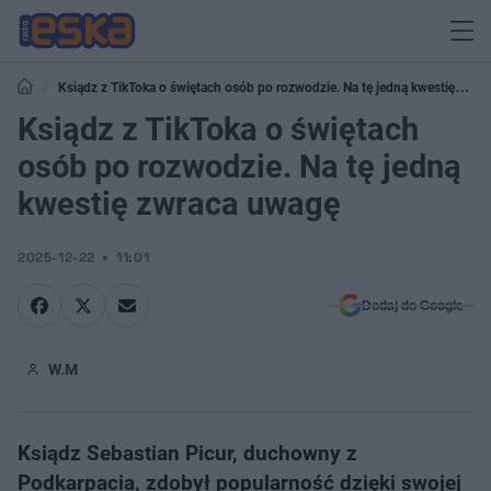
Ksiądz z TikToka o świętach osób po rozwodzie. Na tę jedną kwestię
zwraca uwagę
Ksiądz z TikToka o świętach
osób po rozwodzie. Na tę jedną
kwestię zwraca uwagę
2025-12-22
11:01
Dodaj do Google
W.M
Ksiądz Sebastian Picur, duchowny z
Podkarpacia, zdobył popularność dzięki swojej