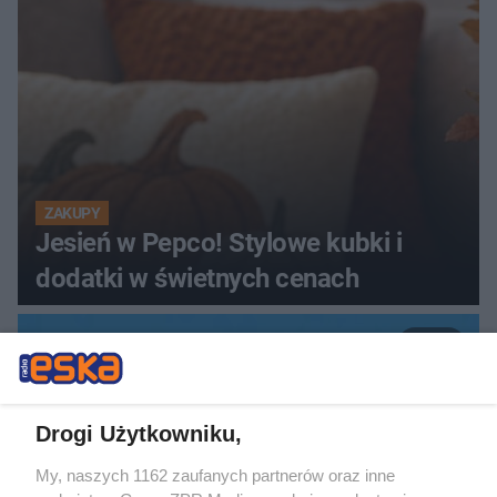
ZAKUPY
Jesień w Pepco! Stylowe kubki i
dodatki w świetnych cenach
5
Drogi Użytkowniku,
My, naszych 1162 zaufanych partnerów oraz inne