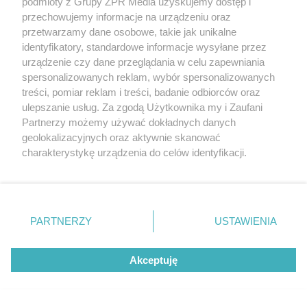
podmioty z Grupy ZPR Media uzyskujemy dostęp i
przechowujemy informacje na urządzeniu oraz
przetwarzamy dane osobowe, takie jak unikalne
TEST OSOBOWOŚCI
identyfikatory, standardowe informacje wysyłane przez
Psychotest. Wybierz jeden kwiat i
urządzenie czy dane przeglądania w celu zapewniania
spersonalizowanych reklam, wybór spersonalizowanych
sprawdź, jaki masz typ osobowości
treści, pomiar reklam i treści, badanie odbiorców oraz
ulepszanie usług. Za zgodą Użytkownika my i Zaufani
ZOBACZ WIĘCEJ
Partnerzy możemy używać dokładnych danych
geolokalizacyjnych oraz aktywnie skanować
charakterystykę urządzenia do celów identyfikacji.
Ponieważ cenimy Twoją prywatność, prosimy o zgodę na
korzystanie z tych technologii poprzez kliknięcie
„Akceptuję”. Zgoda jest dobrowolna i zawsze możesz ją
zmienić/wycofać klikając przycisk ustawień prywatności
PARTNERZY
USTAWIENIA
znajdujący się w lewym dolnym rogu strony
. Niektóre
rodzaje przetwarzania danych nie wymagają zgody
Akceptuję
użytkownika, ale masz prawo sprzeciwić się takiemu
przetwarzaniu. Preferencje będą miały zastosowanie tylko
na tej witrynie.