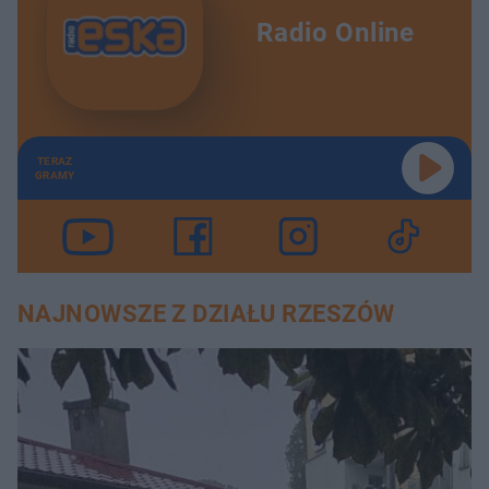
Radio Online
TERAZ
GRAMY
NAJNOWSZE Z DZIAŁU RZESZÓW