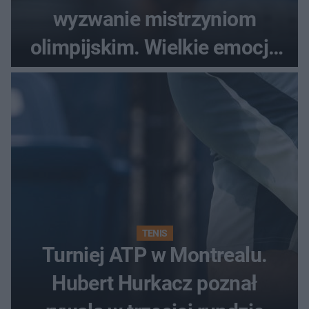
wyzwanie mistrzyniom
olimpijskim. Wielkie emocje
podczas Silesia Memoriału
Kamili Skolimowskiej
TENIS
Turniej ATP w Montrealu.
Hubert Hurkacz poznał