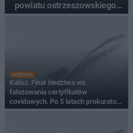
powiatu ostrzeszowskiego.
Pieniądze trafią do czterech
organizacji
ŚLEDZTWO
Kalisz. Finał śledztwa ws.
fałszowania certyfikatów
covidowych. Po 5 latach prokurator
zamyka sprawę