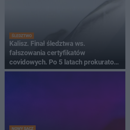
ŚLEDZTWO
Kalisz. Finał śledztwa ws.
fałszowania certyfikatów
covidowych. Po 5 latach prokurator
zamyka sprawę
NOWY SĄCZ