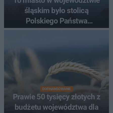
To miasto w województwie
śląskim było stolicą
Polskiego Państwa
Podziemnego. Dziś zna je
każdy pielgrzym
DOFINANSOWANIE
Prawie 50 tysięcy złotych z
budżetu województwa dla