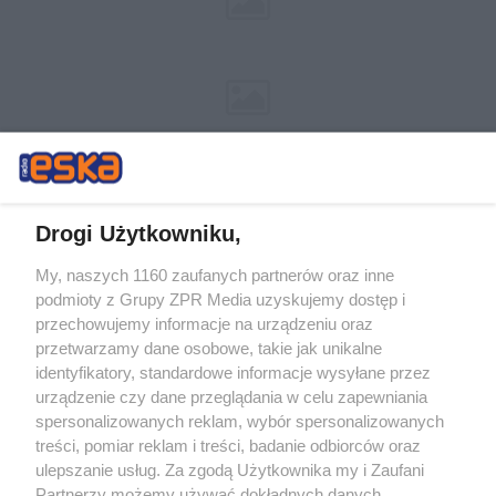
Drogi Użytkowniku,
My, naszych 1160 zaufanych partnerów oraz inne
Żaden utwór zamieszczony w serwisie nie może być powielany i
podmioty z Grupy ZPR Media uzyskujemy dostęp i
rozpowszechniany lub dalej rozpowszechniany w jakikolwiek sposób (w
tym także elektroniczny lub mechaniczny) na jakimkolwiek polu
przechowujemy informacje na urządzeniu oraz
eksploatacji w jakiejkolwiek formie, włącznie z umieszczaniem w
przetwarzamy dane osobowe, takie jak unikalne
Internecie bez pisemnej zgody właściciela praw. Jakiekolwiek użycie lub
identyfikatory, standardowe informacje wysyłane przez
wykorzystanie utworów w całości lub w części z naruszeniem prawa,
tzn. bez właściwej zgody, jest zabronione pod groźbą kary i może być
urządzenie czy dane przeglądania w celu zapewniania
ścigane prawnie.
spersonalizowanych reklam, wybór spersonalizowanych
treści, pomiar reklam i treści, badanie odbiorców oraz
ulepszanie usług. Za zgodą Użytkownika my i Zaufani
Partnerzy możemy używać dokładnych danych