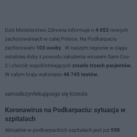
Dziś Ministerstwo Zdrowia informuje o
4 053
nowych
zachorowaniach w całej Polsce
.
Na Podkarpaciu
zachorowało
103 osoby
.
W naszym regionie w ciągu
ostatniej doby z powodu zakażenia wirusem Sars-Cov-
2 i chorób współistniejących
zmarło trzech pacjentów.
W całym kraju wykonano
48 745 testów.
samodezynfekującego się krzesła
Koronawirus na Podkarpaciu: sytuacja w
szpitalach
Aktualnie w podkarpackich szpitalach jest już
598