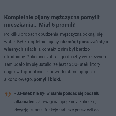
Kompletnie pijany mężczyzna pomylił
mieszkania… Miał 6 promili!
Po kilku próbach obudzenia, mężczyzna ocknął się i
wstał. Był kompletnie pijany,
nie mógł poruszać się o
własnych siłach
, a kontakt z nim był bardzo
utrudniony. Policjanci zabrali go do izby wytrzeźwień.
Tam udało im się ustalić, że jest to 33-latek, który
najprawdopodobniej, z powodu stanu upojenia
alkoholowego,
pomylił bloki.
-
33-latek nie był w stanie poddać się badaniu
alkomatem.
Z uwagi na upojenie alkoholem,
decyzją lekarza, funkcjonariusze przewieźli go