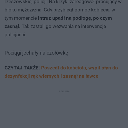
rzeszowskiej policji. Na krzyki zareagował pracujący w
bloku mężczyzna. Gdy przybiegł pomóc kobiecie, w
tym momencie
intruz upadł na podłogę, po czym
zasnął.
Tak zastali go wezwania na interwencje
policjanci.
Pociągi jechały na czołówkę
CZYTAJ TAKŻE:
Poszedł do kościoła, wypił płyn do
dezynfekcji rąk wiernych i zasnął na ławce