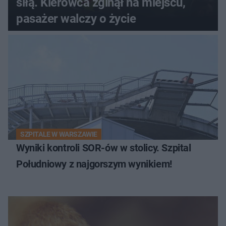
siłą. Kierowca zginął na miejscu,
pasażer walczy o życie
SZPITALE W WARSZAWIE
Wyniki kontroli SOR-ów w stolicy. Szpital
Południowy z najgorszym wynikiem!