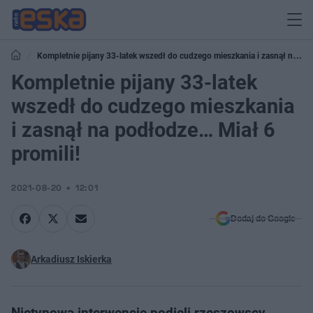
Kompletnie pijany 33-latek wszedł do cudzego mieszkania i zasnął na
podłodze… Miał 6 promili!
Kompletnie pijany 33-latek
wszedł do cudzego mieszkania
i zasnął na podłodze… Miał 6
promili!
2021-08-20
12:01
Dodaj do Google
Arkadiusz Iskierka
Nietypową interwencję podjęli rzeszowscy