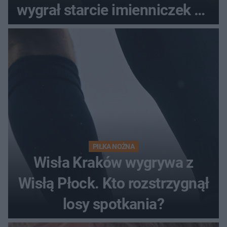
wygrał starcie imienniczek na
pełnym stadionie
PIŁKA NOŻNA
Wisła Kraków wygrywa z
Wisłą Płock. Kto rozstrzygnął
losy spotkania?