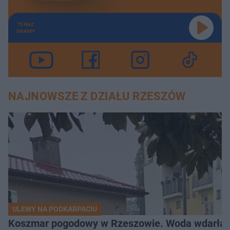
TERAZ
GRAMY
NAJNOWSZE Z DZIAŁU RZESZÓW
ULEWY NA PODKARPACIU
Koszmar pogodowy w Rzeszowie. Woda wdarła si