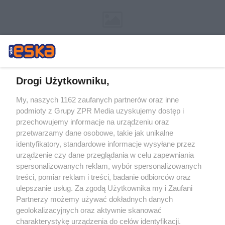
Drogi Użytkowniku,
My, naszych 1162 zaufanych partnerów oraz inne
Żaden utwór zamieszczony w serwisie nie może być powielany i
podmioty z Grupy ZPR Media uzyskujemy dostęp i
rozpowszechniany lub dalej rozpowszechniany w jakikolwiek sposób (w
tym także elektroniczny lub mechaniczny) na jakimkolwiek polu
przechowujemy informacje na urządzeniu oraz
eksploatacji w jakiejkolwiek formie, włącznie z umieszczaniem w
przetwarzamy dane osobowe, takie jak unikalne
Internecie bez pisemnej zgody właściciela praw. Jakiekolwiek użycie lub
identyfikatory, standardowe informacje wysyłane przez
wykorzystanie utworów w całości lub w części z naruszeniem prawa,
tzn. bez właściwej zgody, jest zabronione pod groźbą kary i może być
urządzenie czy dane przeglądania w celu zapewniania
ścigane prawnie.
spersonalizowanych reklam, wybór spersonalizowanych
treści, pomiar reklam i treści, badanie odbiorców oraz
ulepszanie usług. Za zgodą Użytkownika my i Zaufani
Partnerzy możemy używać dokładnych danych
geolokalizacyjnych oraz aktywnie skanować
charakterystykę urządzenia do celów identyfikacji.