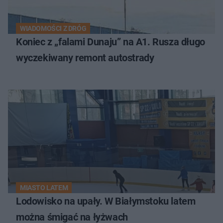
WIADOMOŚCI Z DRÓG
Koniec z „falami Dunaju” na A1. Rusza długo
wyczekiwany remont autostrady
MIASTO LATEM
Lodowisko na upały. W Białymstoku latem
można śmigać na łyżwach