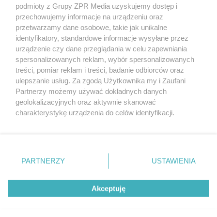
podmioty z Grupy ZPR Media uzyskujemy dostęp i
rozpowszechniany lub dalej rozpowszechniany w jakikolwiek sposób (w
tym także elektroniczny lub mechaniczny) na jakimkolwiek polu
przechowujemy informacje na urządzeniu oraz
eksploatacji w jakiejkolwiek formie, włącznie z umieszczaniem w
przetwarzamy dane osobowe, takie jak unikalne
Internecie bez pisemnej zgody właściciela praw. Jakiekolwiek użycie lub
identyfikatory, standardowe informacje wysyłane przez
wykorzystanie utworów w całości lub w części z naruszeniem prawa,
tzn. bez właściwej zgody, jest zabronione pod groźbą kary i może być
urządzenie czy dane przeglądania w celu zapewniania
ścigane prawnie.
spersonalizowanych reklam, wybór spersonalizowanych
treści, pomiar reklam i treści, badanie odbiorców oraz
ulepszanie usług. Za zgodą Użytkownika my i Zaufani
Partnerzy możemy używać dokładnych danych
geolokalizacyjnych oraz aktywnie skanować
charakterystykę urządzenia do celów identyfikacji.
Ponieważ cenimy Twoją prywatność, prosimy o zgodę na
O nas
korzystanie z tych technologii poprzez kliknięcie
Informacje prawne
„Akceptuję”. Zgoda jest dobrowolna i zawsze możesz ją
zmienić/wycofać klikając przycisk ustawień prywatności
PARTNERZY
USTAWIENIA
Nasze serwisy
znajdujący się w lewym dolnym rogu strony
. Niektóre
rodzaje przetwarzania danych nie wymagają zgody
© 2026 Grupa ZPR Media
Akceptuję
użytkownika, ale masz prawo sprzeciwić się takiemu
przetwarzaniu. Preferencje będą miały zastosowanie tylko
na tej witrynie.