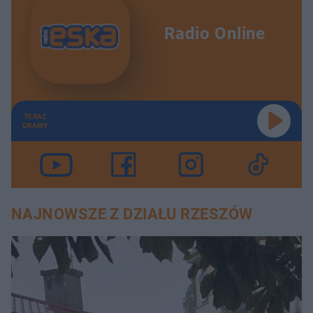
Radio Online
TERAZ
GRAMY
NAJNOWSZE Z DZIAŁU RZESZÓW