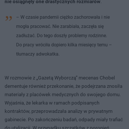
nie osiągnęły one drastycznych rozmiarów
.
– W czasie pandemii ciężko zachorowała i nie
mogła pracować. Nie zarabiała, zaczęła się
zadłużać. Do tego doszły problemy rodzinne.
Do pracy wróciła dopiero kilka miesięcy temu –
tłumaczy adwokatka.
W rozmowie z „Gazetą Wyborczą” mecenas Chobel
dementuje również przekonanie, że podejrzana znosiła
materiały z placówek medycznych do swojego domu.
Wyjaśnia, że lekarka w ramach podpisanych
kontraktów, przeprowadzała analizy w prywatnym
gabinecie. Po zakończeniu badań, odpady miały trafiać
do utylizacji. W przypadku szczątków z poronień,