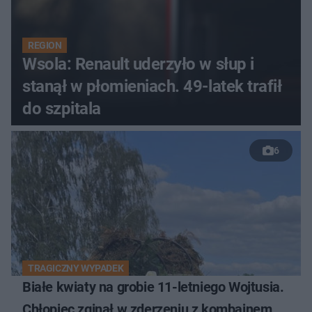
REGION
Wsola: Renault uderzyło w słup i
stanął w płomieniach. 49-latek trafił
do szpitala
6
TRAGICZNY WYPADEK
Białe kwiaty na grobie 11-letniego Wojtusia.
Chłopiec zginął w zderzeniu z kombajnem