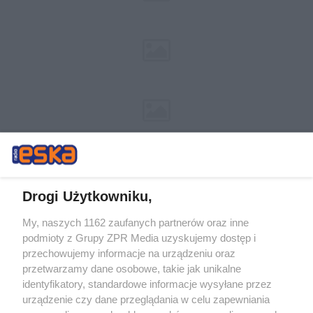
Drogi Użytkowniku,
My, naszych 1162 zaufanych partnerów oraz inne
Żaden utwór zamieszczony w serwisie nie może być powielany i
podmioty z Grupy ZPR Media uzyskujemy dostęp i
rozpowszechniany lub dalej rozpowszechniany w jakikolwiek sposób (w
tym także elektroniczny lub mechaniczny) na jakimkolwiek polu
przechowujemy informacje na urządzeniu oraz
eksploatacji w jakiejkolwiek formie, włącznie z umieszczaniem w
przetwarzamy dane osobowe, takie jak unikalne
Internecie bez pisemnej zgody właściciela praw. Jakiekolwiek użycie lub
identyfikatory, standardowe informacje wysyłane przez
wykorzystanie utworów w całości lub w części z naruszeniem prawa,
tzn. bez właściwej zgody, jest zabronione pod groźbą kary i może być
urządzenie czy dane przeglądania w celu zapewniania
ścigane prawnie.