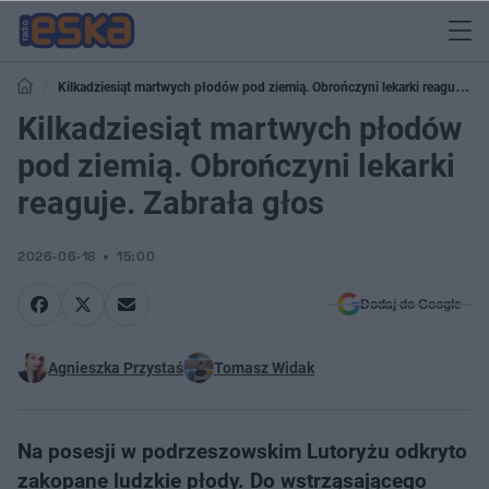
Kilkadziesiąt martwych płodów pod ziemią. Obrończyni lekarki reaguje.
Zabrała głos
Kilkadziesiąt martwych płodów
pod ziemią. Obrończyni lekarki
reaguje. Zabrała głos
2026-06-18
15:00
Dodaj do Google
Agnieszka Przystaś
Tomasz Widak
Na posesji w podrzeszowskim Lutoryżu odkryto
zakopane ludzkie płody. Do wstrząsającego