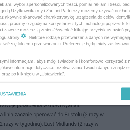
klam, wybór spersonalizowanych treści, pomiar reklam i treści, bad
 zgodą Użytkownika my i Zaufani Partnerzy możemy używać dokład
az aktywnie skanować charakterystykę urządzenia do celów identyfi
ść, prosimy o zgodę na korzystanie z tych technologii poprzez klikn
a i zawsze możesz ją zmienić/wycofać klikając przycisk ustawień pr
ogu strony
. Niektóre rodzaje przetwarzania danych nie wymagaj
iwić się takiemu przetwarzaniu. Preferencje będą miały zastosowanie
szymi informacjami, abyś mógł świadomie i komfortowo korzystać z
gółowe informacje dotyczące przetwarzania Twoich danych znajdzi
em wróci Ryanair:
s
oraz po kliknięciu w „Ustawienia”.
cyjnego przewoźnika wynika także, że od 20
USTAWIENIA
 połączenia sezonowe: do Gdańska i Zadaru.
ci swoje połączenia wznowi Ryanair.
a linia zacznie operować do Bristolu (2 razy w
(2 razy w tygodniu), East Midlands (2 razy w