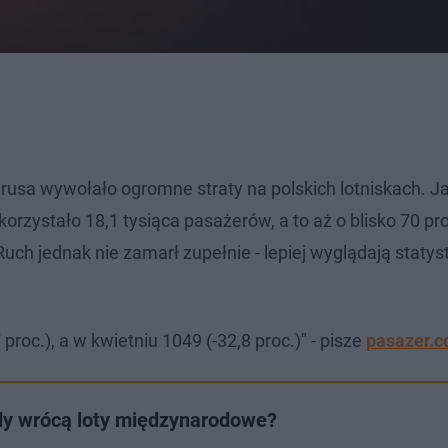
usa wywołało ogromne straty na polskich lotniskach. Ja
orzystało 18,1 tysiąca pasażerów, a to aż o blisko 70 pr
ch jednak nie zamarł zupełnie - lepiej wyglądają statyst
roc.), a w kwietniu 1049 (-32,8 proc.)" - pisze
pasazer.
dy wrócą loty międzynarodowe?