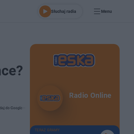
Słuchaj radia
Menu
nce?
Radio Online
daj do Google
TERAZ GRAMY