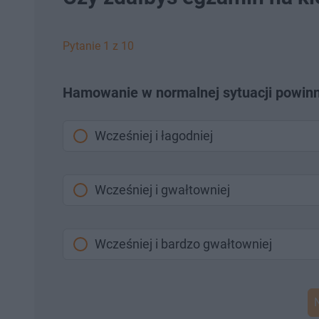
7
o
o
%
t
p
u
r
ł
z
Pytanie 1 z 10
u
o
d
u
Hamowanie w normalnej sytuacji powinn
Wcześniej i łagodniej
Wcześniej i gwałtowniej
Wcześniej i bardzo gwałtowniej