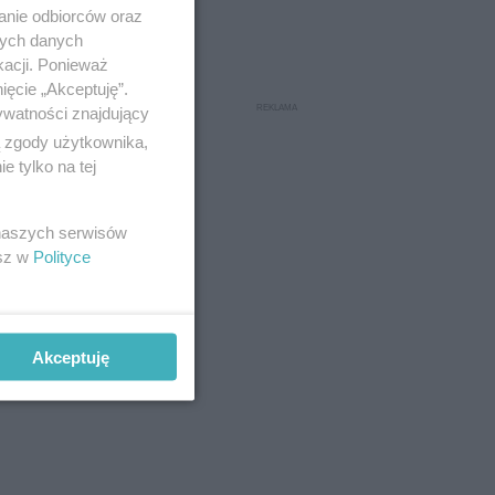
anie odbiorców oraz
nych danych
kacji. Ponieważ
ięcie „Akceptuję”.
ywatności znajdujący
ą zgody użytkownika,
 tylko na tej
 naszych serwisów
esz w
Polityce
Akceptuję