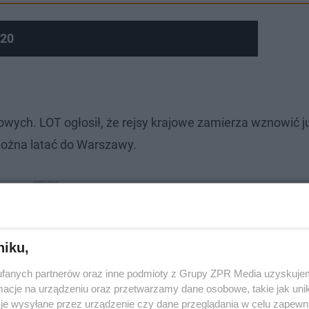
020
owych. LOT ogłosił, że rejsy krajowe zamierza wznowić j
można latać do Warszawy.
niku,
fanych partnerów oraz inne podmioty z Grupy ZPR Media uzyskujem
cje na urządzeniu oraz przetwarzamy dane osobowe, takie jak unika
je wysyłane przez urządzenie czy dane przeglądania w celu zapewn