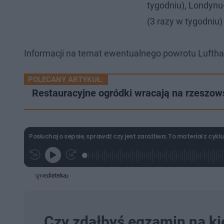
tygodniu), Londynu
(3 razy w tygodniu)
Informacji na temat ewentualnego powrotu Luftha
POLECANY ARTYKUŁ:
Restauracyjne ogródki wracają na rzeszow
Posłuchaj o sepsie, sprawdź czy jest zaraźliwa. To materiał z c
L
P
P
G
o
r
r
r
a
z
z
a
d
e
e
j
e
w
w
d
i
i
:
ń
ń
1
1
1
1
0
0
.
s
s
Czy zdałbyś egzamin na 
6
d
d