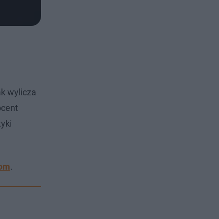
k wylicza
ocent
yki
com
.