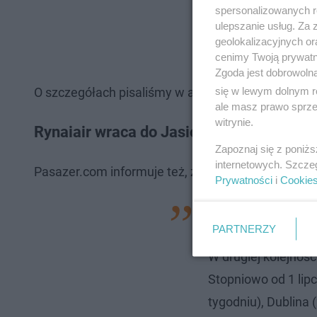
spersonalizowanych re
ulepszanie usług. Za
geolokalizacyjnych or
cenimy Twoją prywatno
Zgoda jest dobrowoln
się w lewym dolnym r
O szczegółach pisaliśmy w artykule poniżej.
ale masz prawo sprzec
witrynie.
Rynaiair wraca do Jasionki
Zapoznaj się z poniż
internetowych. Szcze
Pasazer.com informuje też, że do Jasionki niebaw
Prywatności
i
Cookie
"Z systemu rezerwa
PARTNERZY
czerwca wystartują
W drugiej kolejnoś
Stopniowo od 1 lipc
tygodniu), Dublina 