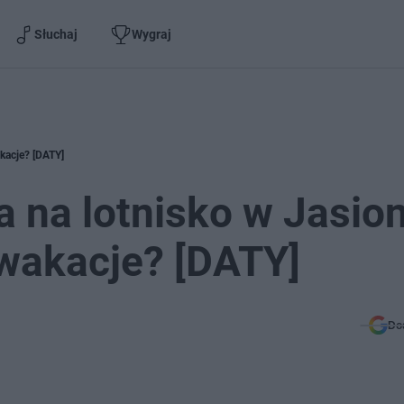
Słuchaj
Wygraj
kacje? [DATY]
a na lotnisko w Jasio
wakacje? [DATY]
Do