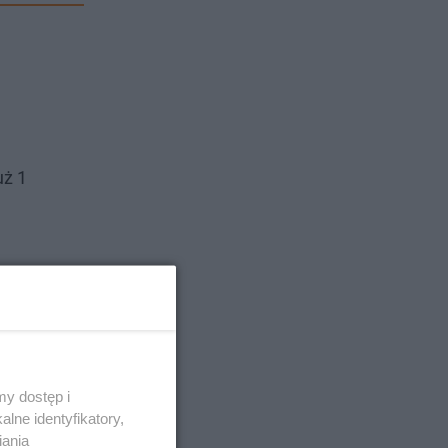
uż 1
y dostęp i
lne identyfikatory,
iania