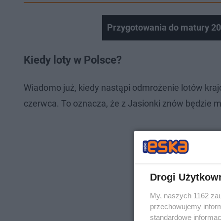
Przygotowania do matury 2
Kiedy loty w Polsce?
Wiadomo już, kiedy nastąpi odmrożenie lotów kraj
czerwca. To oznacza, że z Jasionki znów będzie 
Drogi Użytkow
My, naszych 1162 zau
przechowujemy informa
standardowe informac