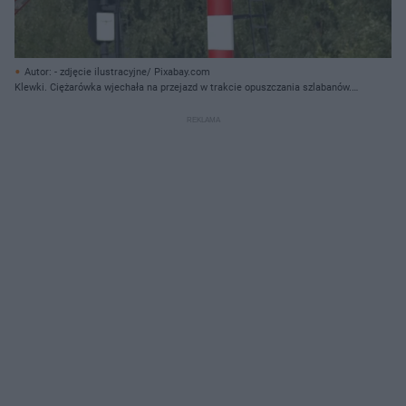
Autor: - zdjęcie ilustracyjne/ Pixabay.com
Klewki. Ciężarówka wjechała na przejazd w trakcie opuszczania szlabanów.
Kierowca sam zgłosił się na policję