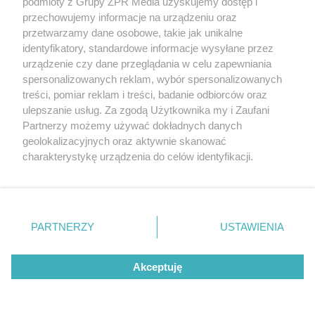
podmioty z Grupy ZPR Media uzyskujemy dostęp i
przechowujemy informacje na urządzeniu oraz
przetwarzamy dane osobowe, takie jak unikalne
identyfikatory, standardowe informacje wysyłane przez
urządzenie czy dane przeglądania w celu zapewniania
spersonalizowanych reklam, wybór spersonalizowanych
treści, pomiar reklam i treści, badanie odbiorców oraz
ulepszanie usług. Za zgodą Użytkownika my i Zaufani
Oszustwo w powiecie trzebnickim.
Partnerzy możemy używać dokładnych danych
Małżeństwo seniorów straciło 240
geolokalizacyjnych oraz aktywnie skanować
charakterystykę urządzenia do celów identyfikacji.
000 zł
Ponieważ cenimy Twoją prywatność, prosimy o zgodę na
korzystanie z tych technologii poprzez kliknięcie
ZOBACZ WIĘCEJ
„Akceptuję”. Zgoda jest dobrowolna i zawsze możesz ją
zmienić/wycofać klikając przycisk ustawień prywatności
PARTNERZY
USTAWIENIA
znajdujący się w lewym dolnym rogu strony
. Niektóre
rodzaje przetwarzania danych nie wymagają zgody
Akceptuję
użytkownika, ale masz prawo sprzeciwić się takiemu
przetwarzaniu. Preferencje będą miały zastosowanie tylko
na tej witrynie.