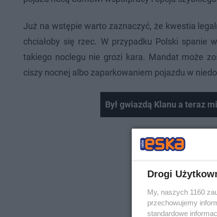
Już na wstępie warto zaznaczyć, że kwestia legal
chciałoby się rzec. W przypadku Polski spanie 
takiego noclegu nie grozi kara. Mandat może z
ciszy nocnej albo zaparkowaniem pojazdu w nied
Był gwiazdą Klanu a teraz m
Drogi Użytkow
My, naszych 1160 zau
przechowujemy informa
standardowe informac