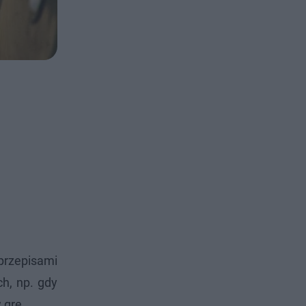
przepisami
h, np. gdy
 grę.