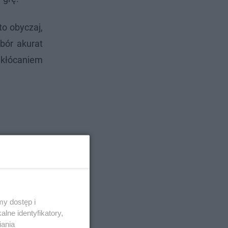
to obyczaj,
bór akurat
akłócaniem
y dostęp i
lne identyfikatory,
iania