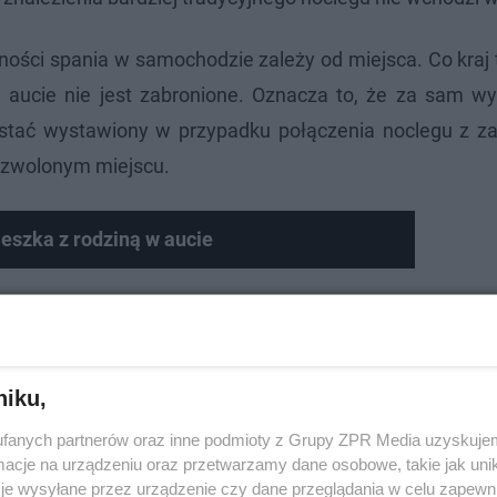
ności spania w samochodzie zależy od miejsca. Co kraj 
w aucie nie jest zabronione. Oznacza to, że za sam wy
ostać wystawiony w przypadku połączenia noclegu z z
ozwolonym miejscu.
ieszka z rodziną w aucie
niku,
fanych partnerów oraz inne podmioty z Grupy ZPR Media uzyskujem
cje na urządzeniu oraz przetwarzamy dane osobowe, takie jak unika
je wysyłane przez urządzenie czy dane przeglądania w celu zapewn