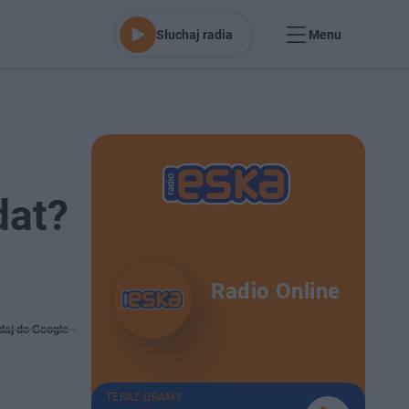
Słuchaj radia
Menu
dat?
Radio Online
daj do Google
TERAZ GRAMY