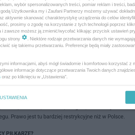
klam, wybór spersonalizowanych treści, pomiar reklam i treści, bad
 zgodą Użytkownika my i Zaufani Partnerzy możemy używać dokład
az aktywnie skanować charakterystykę urządzenia do celów identyfi
ść, prosimy o zgodę na korzystanie z tych technologii poprzez klikn
a i zawsze możesz ją zmienić/wycofać klikając przycisk ustawień pr
ogu strony
. Niektóre rodzaje przetwarzania danych nie wymagaj
ą przepisy w innych krajach?
iwić się takiemu przetwarzaniu. Preferencje będą miały zastosowanie
ę także na Litwie i Łotwie, w Rumunii, Estonii, Finlandii
szymi informacjami, abyś mógł świadomie i komfortowo korzystać z
gółowe informacje dotyczące przetwarzania Twoich danych znajdzi
rze miejsca noclegu należy zachować dystans minimu
s
oraz po kliknięciu w „Ustawienia”.
ą noc. Podobnie sytuacja wygląda w Austrii i Niemczec
acjach benzynowych, ale nie dłużej niż jedną noc.
USTAWIENIA
 Włoch, Holandii, Słowenii, Bułgarii, Chorwacji i na Isl
u. Prawo jest tu bardziej restrykcyjne niż w Polsce.
Y PIŁKARZE?