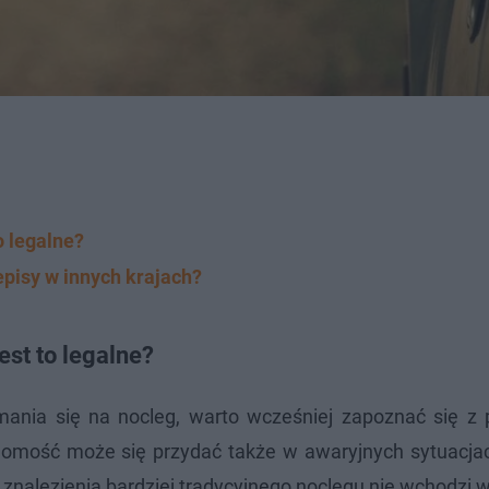
o legalne?
episy w innych krajach?
est to legalne?
mania się na nocleg, warto wcześniej zapoznać się z 
omość może się przydać także w awaryjnych sytuacjac
znalezienia bardziej tradycyjnego noclegu nie wchodzi w