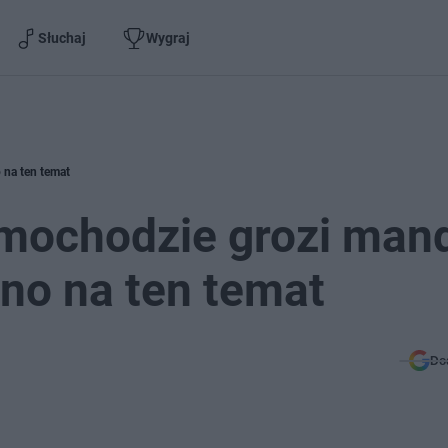
Słuchaj
Wygraj
 na ten temat
amochodzie grozi man
no na ten temat
Do