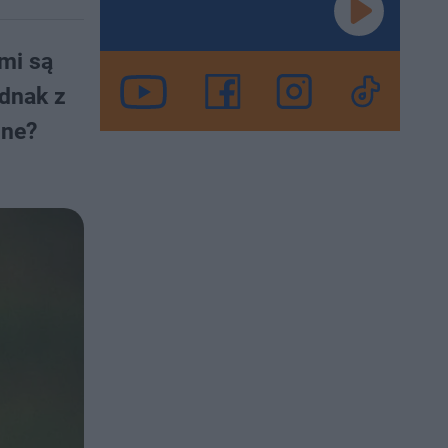
mi są
ednak z
lne?