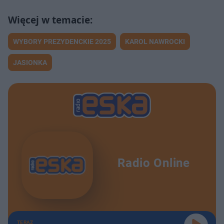
WYBORY PREZYDENCKIE 2025
KAROL NAWROCKI
JASIONKA
Radio Online
TERAZ