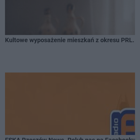
Kultowe wyposażenie mieszkań z okresu PRL. R
ESKA Rzeszów News. Polub nas na Facebooku!