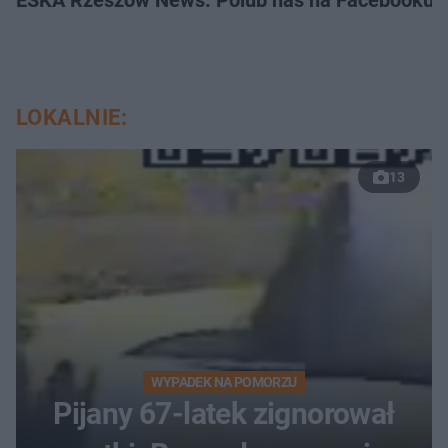
LOKALNIE:
13
WYPADEK NA POMORZU
Pijany 67-latek zignorował