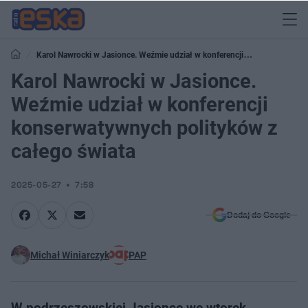
Karol Nawrocki w Jasionce. Weźmie udział w konferencji
konserwatywnych polityków z całego świata
Karol Nawrocki w Jasionce.
Weźmie udział w konferencji
konserwatywnych polityków z
całego świata
2025-05-27
7:58
Dodaj do Google
Michał Winiarczyk
PAP
W podrzeszowskiej Jasionce we wtorek