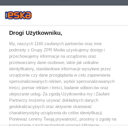
Drogi Użytkowniku,
My, naszych 1160 zaufanych partnerów oraz inne
Żaden utwór zamieszczony w serwisie nie może być powielany i
podmioty z Grupy ZPR Media uzyskujemy dostęp i
rozpowszechniany lub dalej rozpowszechniany w jakikolwiek sposób (w
tym także elektroniczny lub mechaniczny) na jakimkolwiek polu
przechowujemy informacje na urządzeniu oraz
eksploatacji w jakiejkolwiek formie, włącznie z umieszczaniem w Internecie
przetwarzamy dane osobowe, takie jak unikalne
bez pisemnej zgody właściciela praw. Jakiekolwiek użycie lub
wykorzystanie utworów w całości lub w części z naruszeniem prawa, tzn.
identyfikatory, standardowe informacje wysyłane przez
bez właściwej zgody, jest zabronione pod groźbą kary i może być ścigane
urządzenie czy dane przeglądania w celu zapewniania
prawnie.
spersonalizowanych reklam, wybór spersonalizowanych
treści, pomiar reklam i treści, badanie odbiorców oraz
ulepszanie usług. Za zgodą Użytkownika my i Zaufani
Partnerzy możemy używać dokładnych danych
geolokalizacyjnych oraz aktywnie skanować
charakterystykę urządzenia do celów identyfikacji.
O nas
Ponieważ cenimy Twoją prywatność, prosimy o zgodę na
korzystanie z tych technologii poprzez kliknięcie