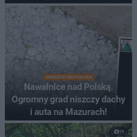
NIEBEZPIECZNA POGODA
Nawałnice nad Polską.
Ogromny grad niszczy dachy
i auta na Mazurach!
19