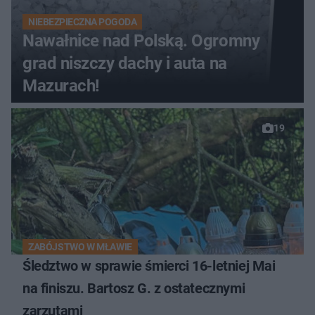
NIEBEZPIECZNA POGODA
Nawałnice nad Polską. Ogromny
grad niszczy dachy i auta na
Mazurach!
19
ZABÓJSTWO W MŁAWIE
Śledztwo w sprawie śmierci 16-letniej Mai
na finiszu. Bartosz G. z ostatecznymi
zarzutami