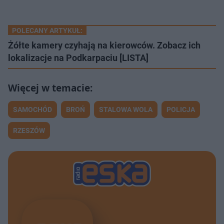
POLECANY ARTYKUŁ:
Żółte kamery czyhają na kierowców. Zobacz ich
lokalizacje na Podkarpaciu [LISTA]
SAMOCHÓD
BROŃ
STALOWA WOLA
POLICJA
RZESZÓW