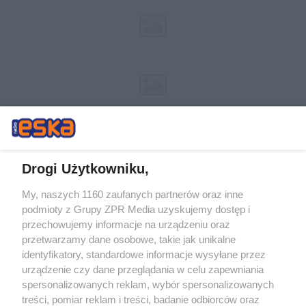
Drogi Użytkowniku,
My, naszych 1160 zaufanych partnerów oraz inne
Żaden utwór zamieszczony w serwisie nie może być powielany i
podmioty z Grupy ZPR Media uzyskujemy dostęp i
rozpowszechniany lub dalej rozpowszechniany w jakikolwiek sposób (w
przechowujemy informacje na urządzeniu oraz
tym także elektroniczny lub mechaniczny) na jakimkolwiek polu
eksploatacji w jakiejkolwiek formie, włącznie z umieszczaniem w
przetwarzamy dane osobowe, takie jak unikalne
Internecie bez pisemnej zgody właściciela praw. Jakiekolwiek użycie lub
identyfikatory, standardowe informacje wysyłane przez
wykorzystanie utworów w całości lub w części z naruszeniem prawa,
tzn. bez właściwej zgody, jest zabronione pod groźbą kary i może być
urządzenie czy dane przeglądania w celu zapewniania
ścigane prawnie.
spersonalizowanych reklam, wybór spersonalizowanych
treści, pomiar reklam i treści, badanie odbiorców oraz