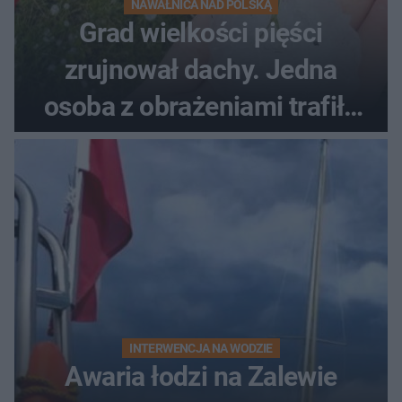
NAWAŁNICA NAD POLSKĄ
Grad wielkości pięści
zrujnował dachy. Jedna
osoba z obrażeniami trafiła
do szpitala
INTERWENCJA NA WODZIE
Awaria łodzi na Zalewie