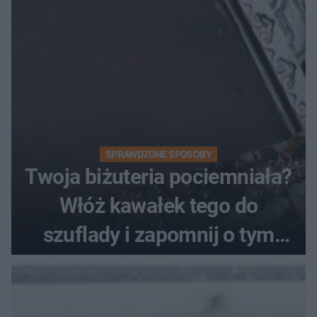
SPRAWDZONE SPOSOBY
Twoja biżuteria pociemniała?
Włóż kawałek tego do
szuflady i zapomnij o tym
problemie. Sposób na
pociemniałą biżuterię