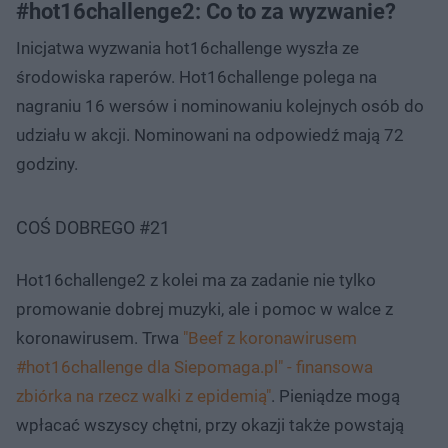
#hot16challenge2: Co to za wyzwanie?
Inicjatwa wyzwania hot16challenge wyszła ze
środowiska raperów. Hot16challenge polega na
nagraniu 16 wersów i nominowaniu kolejnych osób do
udziału w akcji. Nominowani na odpowiedź mają 72
godziny.
COŚ DOBREGO #21
Nie można odtworzyć wideo
Spróbuj ponownie
Hot16challenge2 z kolei ma za zadanie nie tylko
promowanie dobrej muzyki, ale i pomoc w walce z
koronawirusem. Trwa
"Beef z koronawirusem
#hot16challenge dla Siepomaga.pl" - finansowa
zbiórka na rzecz walki z epidemią"
. Pieniądze mogą
wpłacać wszyscy chętni, przy okazji także powstają