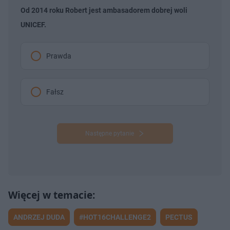
ł
z
Od 2014 roku Robert jest ambasadorem dobrej woli
u
o
d
UNICEF.
u
Prawda
Fałsz
Następne pytanie
ANDRZEJ DUDA
#HOT16CHALLENGE2
PECTUS