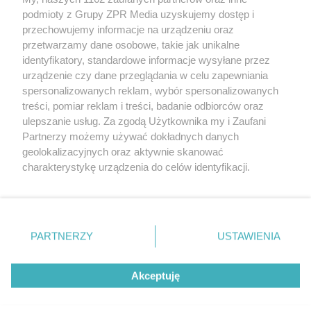
Żaden utwór zamieszczony w serwisie nie może być powielany i
podmioty z Grupy ZPR Media uzyskujemy dostęp i
rozpowszechniany lub dalej rozpowszechniany w jakikolwiek sposób (w
tym także elektroniczny lub mechaniczny) na jakimkolwiek polu
przechowujemy informacje na urządzeniu oraz
eksploatacji w jakiejkolwiek formie, włącznie z umieszczaniem w
przetwarzamy dane osobowe, takie jak unikalne
Internecie bez pisemnej zgody właściciela praw. Jakiekolwiek użycie lub
identyfikatory, standardowe informacje wysyłane przez
wykorzystanie utworów w całości lub w części z naruszeniem prawa,
tzn. bez właściwej zgody, jest zabronione pod groźbą kary i może być
urządzenie czy dane przeglądania w celu zapewniania
ścigane prawnie.
spersonalizowanych reklam, wybór spersonalizowanych
treści, pomiar reklam i treści, badanie odbiorców oraz
ulepszanie usług. Za zgodą Użytkownika my i Zaufani
Partnerzy możemy używać dokładnych danych
geolokalizacyjnych oraz aktywnie skanować
charakterystykę urządzenia do celów identyfikacji.
Ponieważ cenimy Twoją prywatność, prosimy o zgodę na
O nas
korzystanie z tych technologii poprzez kliknięcie
Informacje prawne
„Akceptuję”. Zgoda jest dobrowolna i zawsze możesz ją
zmienić/wycofać klikając przycisk ustawień prywatności
PARTNERZY
USTAWIENIA
Nasze serwisy
znajdujący się w lewym dolnym rogu strony
. Niektóre
rodzaje przetwarzania danych nie wymagają zgody
© 2026 Grupa ZPR Media
Akceptuję
użytkownika, ale masz prawo sprzeciwić się takiemu
przetwarzaniu. Preferencje będą miały zastosowanie tylko
na tej witrynie.