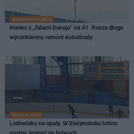
WIADOMOŚCI Z DRÓG
Koniec z „falami Dunaju” na A1. Rusza długo
wyczekiwany remont autostrady
MIASTO LATEM
Lodowisko na upały. W Białymstoku latem
można śmigać na łyżwach