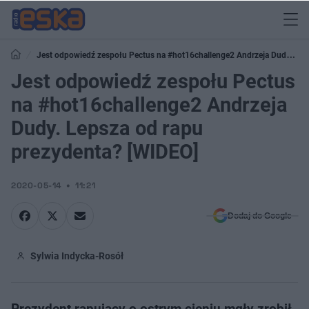
Jest odpowiedź zespołu Pectus na #hot16challenge2 Andrzeja Dudy.
Lepsza od rapu prezydenta? [WIDEO]
Jest odpowiedź zespołu Pectus
na #hot16challenge2 Andrzeja
Dudy. Lepsza od rapu
prezydenta? [WIDEO]
2020-05-14
11:21
Dodaj do Google
Sylwia Indycka-Rosół
Prezydent rapujący o ostrym cieniu mgły zrobił