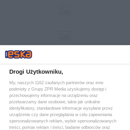
Drogi Użytkowniku,
My, naszych 1162 zaufanych partnerów oraz inne
Żaden utwór zamieszczony w serwisie nie może być powielany i
podmioty z Grupy ZPR Media uzyskujemy dostęp i
rozpowszechniany lub dalej rozpowszechniany w jakikolwiek sposób (w
tym także elektroniczny lub mechaniczny) na jakimkolwiek polu
przechowujemy informacje na urządzeniu oraz
eksploatacji w jakiejkolwiek formie, włącznie z umieszczaniem w
przetwarzamy dane osobowe, takie jak unikalne
Internecie bez pisemnej zgody właściciela praw. Jakiekolwiek użycie lub
identyfikatory, standardowe informacje wysyłane przez
wykorzystanie utworów w całości lub w części z naruszeniem prawa,
tzn. bez właściwej zgody, jest zabronione pod groźbą kary i może być
urządzenie czy dane przeglądania w celu zapewniania
ścigane prawnie.
spersonalizowanych reklam, wybór spersonalizowanych
treści, pomiar reklam i treści, badanie odbiorców oraz