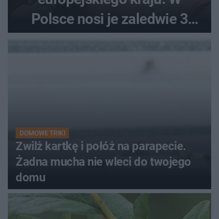
Polsce nosi je zaledwie 3
kobiety
DOMOWE TRIKI
Zwilż kartkę i połóż na parapecie.
Żadna mucha nie wleci do twojego
domu