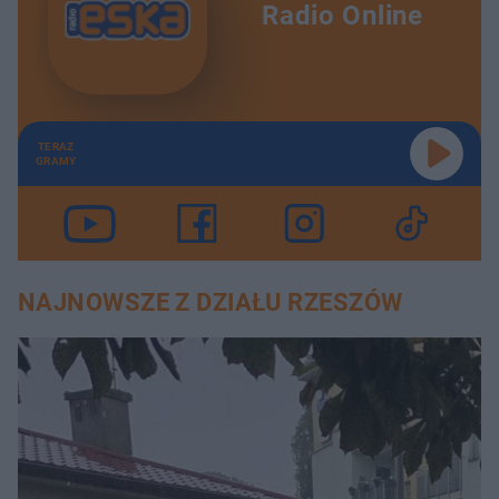
Radio Online
TERAZ
GRAMY
NAJNOWSZE Z DZIAŁU RZESZÓW