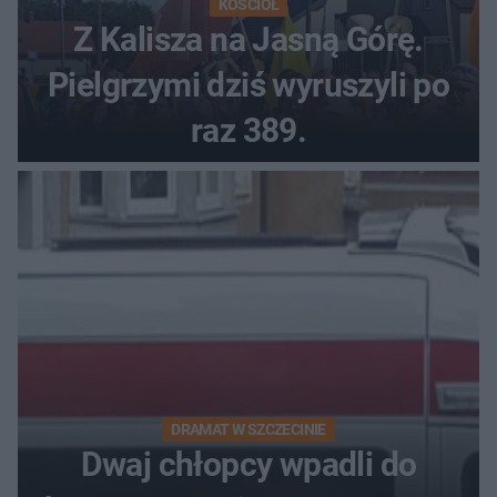
KOŚCIÓŁ
Z Kalisza na Jasną Górę.
Pielgrzymi dziś wyruszyli po
raz 389.
DRAMAT W SZCZECINIE
Dwaj chłopcy wpadli do