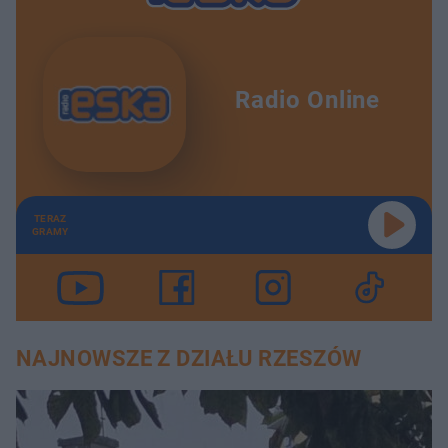
Radio Online
TERAZ
GRAMY
NAJNOWSZE Z DZIAŁU RZESZÓW