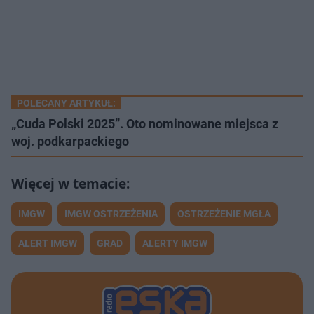
POLECANY ARTYKUŁ:
„Cuda Polski 2025”. Oto nominowane miejsca z
woj. podkarpackiego
IMGW
IMGW OSTRZEŻENIA
OSTRZEŻENIE MGŁA
ALERT IMGW
GRAD
ALERTY IMGW