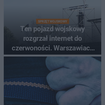
SPRZĘT WOJSKOWY
Ten pojazd wojskowy
rozgrzał internet do
czerwoności. Warszawiacy
pytali, czy to Mad Max!