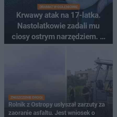
DRAMAT W GOLENIOWIE
Krwawy atak na 17-latka.
Nastolatkowie zadali mu
ciosy ostrym narzędziem. O
ich losach zdecyduje sąd
rodzinny
ZNISZCZENIE DROGI
Rolnik z Ostropy usłyszał zarzuty za
zaoranie asfaltu. Jest wniosek o