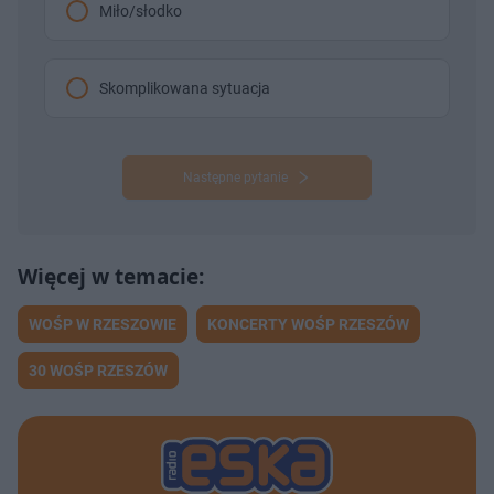
Miło/słodko
Skomplikowana sytuacja
Następne pytanie
WOŚP W RZESZOWIE
KONCERTY WOŚP RZESZÓW
30 WOŚP RZESZÓW