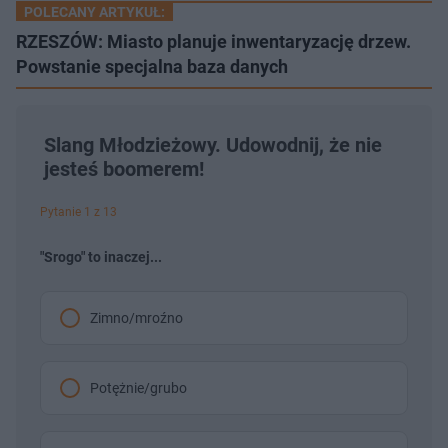
POLECANY ARTYKUŁ:
RZESZÓW: Miasto planuje inwentaryzację drzew.
Powstanie specjalna baza danych
Slang Młodzieżowy. Udowodnij, że nie
jesteś boomerem!
Pytanie 1 z 13
"Srogo" to inaczej...
Zimno/mroźno
Potężnie/grubo