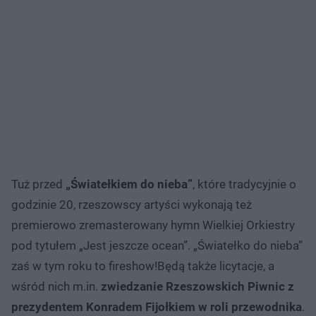
Tuż przed
„Światełkiem do nieba”
, które tradycyjnie o
godzinie 20, rzeszowscy artyści wykonają też
premierowo zremasterowany hymn Wielkiej Orkiestry
pod tytułem „Jest jeszcze ocean”. „Światełko do nieba”
zaś w tym roku to fireshow!Będą także licytacje, a
wśród nich m.in.
zwiedzanie Rzeszowskich Piwnic z
prezydentem Konradem Fijołkiem w roli przewodnika
.