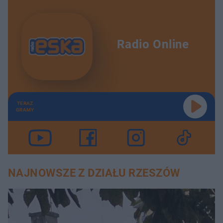
Radio Online
TERAZ
GRAMY
NAJNOWSZE Z DZIAŁU RZESZÓW