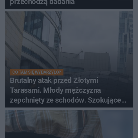
przechodzą badania
CO TAM SIĘ WYDARZYŁO?
Brutalny atak przed Złotymi
Tarasami. Młody mężczyzna
zepchnięty ze schodów. Szokujące
nagranie krąży po sieci