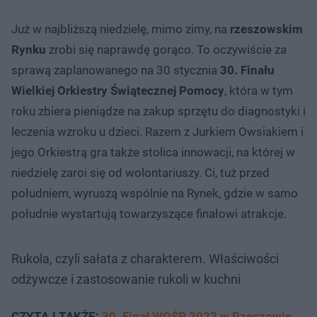
Już w najbliższą niedzielę, mimo zimy, na
rzeszowskim
Rynku
zrobi się naprawdę gorąco. To oczywiście za
sprawą zaplanowanego na 30 stycznia
30. Finału
Wielkiej Orkiestry Świątecznej Pomocy
, która w tym
roku zbiera pieniądze na zakup sprzętu do diagnostyki i
leczenia wzroku u dzieci. Razem z Jurkiem Owsiakiem i
jego Orkiestrą gra także stolica innowacji, na której w
niedzielę zaroi się od wolontariuszy. Ci, tuż przed
południem, wyruszą wspólnie na Rynek, gdzie w samo
południe wystartują towarzyszące finałowi atrakcje.
Rukola, czyli sałata z charakterem. Właściwości
odżywcze i zastosowanie rukoli w kuchni
CZYTAJ TAKŻE:
30. Finał WOŚP 2022 w Rzeszowie.