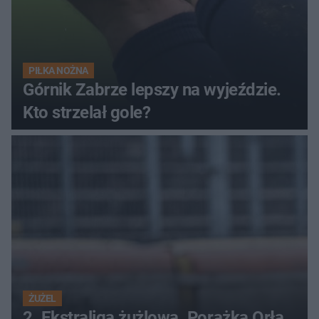
PIŁKA NOŻNA
Górnik Zabrze lepszy na wyjeździe.
Kto strzelał gole?
ŻUŻEL
2. Ekstraliga żużlowa. Porażka Orła