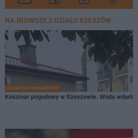
NAJNOWSZE Z DZIAŁU RZESZÓW
ULEWY NA PODKARPACIU
Koszmar pogodowy w Rzeszowie. Woda wdarła si