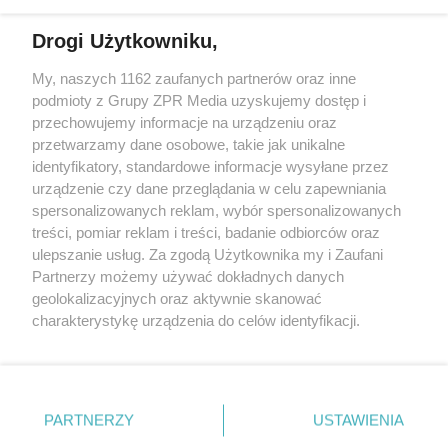
Drogi Użytkowniku,
My, naszych 1162 zaufanych partnerów oraz inne
Żaden utwór zamieszczony w serwisie nie może być powielany i
podmioty z Grupy ZPR Media uzyskujemy dostęp i
rozpowszechniany lub dalej rozpowszechniany w jakikolwiek sposób (w
tym także elektroniczny lub mechaniczny) na jakimkolwiek polu
przechowujemy informacje na urządzeniu oraz
eksploatacji w jakiejkolwiek formie, włącznie z umieszczaniem w
przetwarzamy dane osobowe, takie jak unikalne
Internecie bez pisemnej zgody właściciela praw. Jakiekolwiek użycie lub
identyfikatory, standardowe informacje wysyłane przez
wykorzystanie utworów w całości lub w części z naruszeniem prawa,
tzn. bez właściwej zgody, jest zabronione pod groźbą kary i może być
urządzenie czy dane przeglądania w celu zapewniania
ścigane prawnie.
spersonalizowanych reklam, wybór spersonalizowanych
treści, pomiar reklam i treści, badanie odbiorców oraz
ulepszanie usług. Za zgodą Użytkownika my i Zaufani
Partnerzy możemy używać dokładnych danych
geolokalizacyjnych oraz aktywnie skanować
charakterystykę urządzenia do celów identyfikacji.
Ponieważ cenimy Twoją prywatność, prosimy o zgodę na
O nas
korzystanie z tych technologii poprzez kliknięcie
Informacje prawne
„Akceptuję”. Zgoda jest dobrowolna i zawsze możesz ją
zmienić/wycofać klikając przycisk ustawień prywatności
PARTNERZY
USTAWIENIA
Nasze serwisy
znajdujący się w lewym dolnym rogu strony
. Niektóre