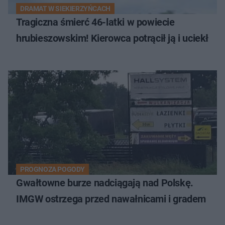
DRAMAT W SIEKIERZYŃCACH
Tragiczna śmierć 46-latki w powiecie
hrubieszowskim! Kierowca potrącił ją i uciekł
PROGNOZA POGODY
Gwałtowne burze nadciągają nad Polskę.
IMGW ostrzega przed nawałnicami i gradem