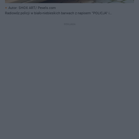
Autor: SHOX ART/ Pexels.com
Radiowóz policji w biało-niebieskich barwach z napisem "POLICJA" i
numerem 112, zaparkowany na ulicy obok innego samochodu.