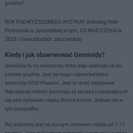
grudniu?
ROK PODWYŻSZONEGO RYZYKA? Astrolog Piotr
Piotrowski u Jaruzelskiej o tym, CO NAS CZEKA w
2023 | Gwiazdozbiór Jaruzelskiej
Kiedy i jak obserwować Geminidy?
Geminidy to rój meteorów, który daje spektakl około
połowy grudnia. Jest za niego odpowiedzialna
asteroida 3200 Phaeton. Jest to dość nietypowe.
Najczęściej meteor powstają za sprawą rozpadających
się pod wpływem ciepła Słońca komet. Jednak nie w
tym przypadku.
Rój widoczny jest na nocnym zimowym niebie od 7-17
grudnia. Jego maksimum przypada w tym roku w nocy