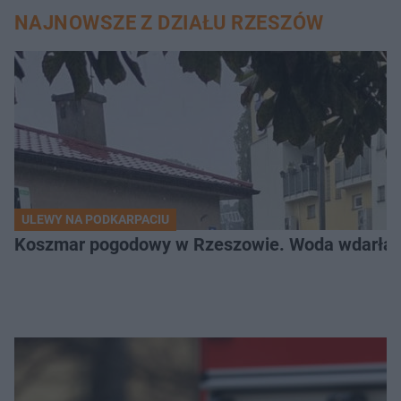
NAJNOWSZE Z DZIAŁU RZESZÓW
ULEWY NA PODKARPACIU
Koszmar pogodowy w Rzeszowie. Woda wdarła si