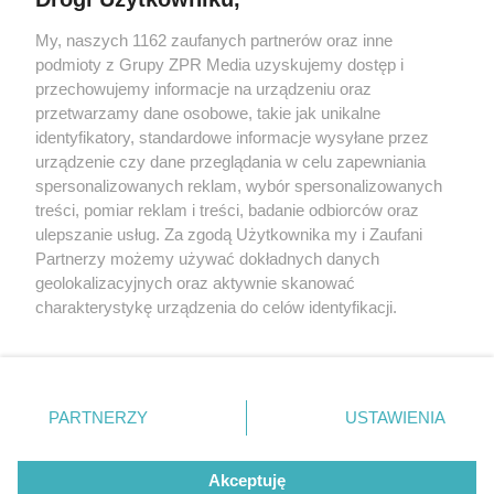
My, naszych 1162 zaufanych partnerów oraz inne
Żaden utwór zamieszczony w serwisie nie może być powielany i
podmioty z Grupy ZPR Media uzyskujemy dostęp i
rozpowszechniany lub dalej rozpowszechniany w jakikolwiek sposób (w
tym także elektroniczny lub mechaniczny) na jakimkolwiek polu
przechowujemy informacje na urządzeniu oraz
eksploatacji w jakiejkolwiek formie, włącznie z umieszczaniem w
przetwarzamy dane osobowe, takie jak unikalne
Internecie bez pisemnej zgody właściciela praw. Jakiekolwiek użycie lub
identyfikatory, standardowe informacje wysyłane przez
wykorzystanie utworów w całości lub w części z naruszeniem prawa,
tzn. bez właściwej zgody, jest zabronione pod groźbą kary i może być
urządzenie czy dane przeglądania w celu zapewniania
ścigane prawnie.
spersonalizowanych reklam, wybór spersonalizowanych
treści, pomiar reklam i treści, badanie odbiorców oraz
ulepszanie usług. Za zgodą Użytkownika my i Zaufani
Partnerzy możemy używać dokładnych danych
geolokalizacyjnych oraz aktywnie skanować
charakterystykę urządzenia do celów identyfikacji.
Ponieważ cenimy Twoją prywatność, prosimy o zgodę na
O nas
korzystanie z tych technologii poprzez kliknięcie
Informacje prawne
„Akceptuję”. Zgoda jest dobrowolna i zawsze możesz ją
zmienić/wycofać klikając przycisk ustawień prywatności
PARTNERZY
USTAWIENIA
Nasze serwisy
znajdujący się w lewym dolnym rogu strony
. Niektóre
rodzaje przetwarzania danych nie wymagają zgody
© 2026 Grupa ZPR Media
Akceptuję
użytkownika, ale masz prawo sprzeciwić się takiemu