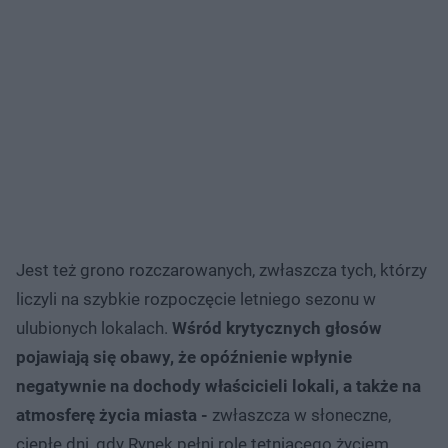
Jest też grono rozczarowanych, zwłaszcza tych, którzy
liczyli na szybkie rozpoczęcie letniego sezonu w
ulubionych lokalach.
Wśród krytycznych głosów
pojawiają się obawy, że opóźnienie wpłynie
negatywnie na dochody właścicieli lokali, a także na
atmosferę życia miasta -
zwłaszcza w słoneczne,
ciepłe dni, gdy Rynek pełni rolę tętniącego życiem