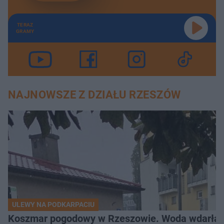
TERAZ
GRAMY
NAJNOWSZE Z DZIAŁU RZESZÓW
ULEWY NA PODKARPACIU
Koszmar pogodowy w Rzeszowie. Woda wdarła si