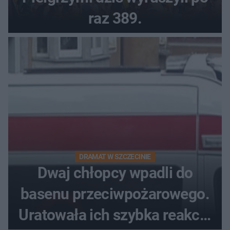
raz 389.
DRAMAT W SZCZECINIE
Dwaj chłopcy wpadli do
basenu przeciwpożarowego.
Uratowała ich szybka reakcja