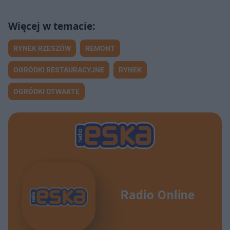
RYNEK RZESZÓW
REMONT
OGRÓDKI RESTAURACYJNE
RYNEK
OGRÓDKI OTWARTE
Radio Online