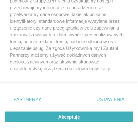
podmioty z Grupy ZPR Media uzyskujemy dostęp i
dodatki w świetnych cenach
przechowujemy informacje na urządzeniu oraz
przetwarzamy dane osobowe, takie jak unikalne
identyfikatory, standardowe informacje wysyłane przez
ZOBACZ WIĘCEJ
urządzenie czy dane przeglądania w celu zapewniania
spersonalizowanych reklam, wybór spersonalizowanych
treści, pomiar reklam i treści, badanie odbiorców oraz
ulepszanie usług. Za zgodą Użytkownika my i Zaufani
Partnerzy możemy używać dokładnych danych
geolokalizacyjnych oraz aktywnie skanować
charakterystykę urządzenia do celów identyfikacji.
Ponieważ cenimy Twoją prywatność, prosimy o zgodę na
korzystanie z tych technologii poprzez kliknięcie
„Akceptuję”. Zgoda jest dobrowolna i zawsze możesz ją
zmienić/wycofać klikając przycisk ustawień prywatności
PARTNERZY
USTAWIENIA
znajdujący się w lewym dolnym rogu strony
. Niektóre
rodzaje przetwarzania danych nie wymagają zgody
Akceptuję
użytkownika, ale masz prawo sprzeciwić się takiemu
przetwarzaniu. Preferencje będą miały zastosowanie tylko
na tej witrynie.