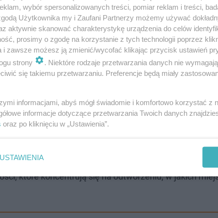
klam, wybór spersonalizowanych treści, pomiar reklam i treści, bad
 zgodą Użytkownika my i Zaufani Partnerzy możemy używać dokład
az aktywnie skanować charakterystykę urządzenia do celów identyfi
ść, prosimy o zgodę na korzystanie z tych technologii poprzez klikn
a i zawsze możesz ją zmienić/wycofać klikając przycisk ustawień pr
ogu strony
. Niektóre rodzaje przetwarzania danych nie wymagaj
iwić się takiemu przetwarzaniu. Preferencje będą miały zastosowanie
szymi informacjami, abyś mógł świadomie i komfortowo korzystać z
gółowe informacje dotyczące przetwarzania Twoich danych znajdzi
s
oraz po kliknięciu w „Ustawienia”.
USTAWIENIA
 to 22-letni mieszkaniec miejscowości Zarszyn. Śledzt
ści, które koncentrują się na odtworzeniu, w jakich mie