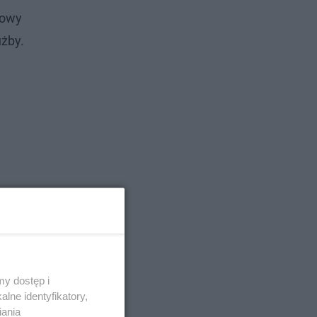
kowy
żby.
y dostęp i
lne identyfikatory,
iania