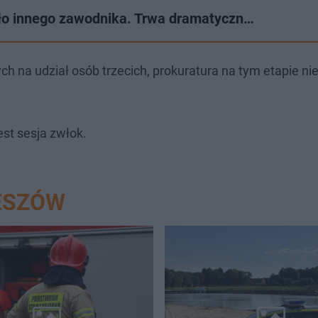
iało innego zawodnika. Trwa dramatyczn…
h na udział osób trzecich, prokuratura na tym etapie ni
est sesja zwłok.
ESZÓW