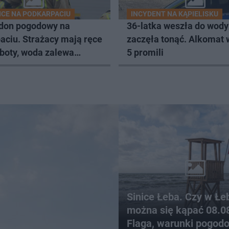
CE NA PODKARPACIU
INCYDENT NA KĄPIELISKU
don pogodowy na
36-latka weszła do wody 
aciu. Strażacy mają ręce
zaczęła tonąć. Alkomat
oboty, woda zalewa
5 promili
i budynki
Sinice Łeba. Czy w Łe
można się kąpać 08.0
Flaga, warunki pogod