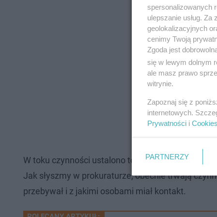
spersonalizowanych re
ulepszanie usług. Za
geolokalizacyjnych or
cenimy Twoją prywatno
Zgoda jest dobrowoln
się w lewym dolnym r
ale masz prawo sprzec
witrynie.
Zapoznaj się z poniż
internetowych. Szcze
Prywatności
i
Cookie
PARTNERZY
W toku czynności ustalono tożsamość mężczyzny –
Jak słyszmy w prokuraturze, obecnie trwają czynno
przebywał i z jakimi osobami miał kontakt.
POLECANY ARTYKUŁ: