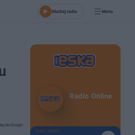
Słuchaj radia
Menu
u
Radio Online
daj do Google
TERAZ GRAMY