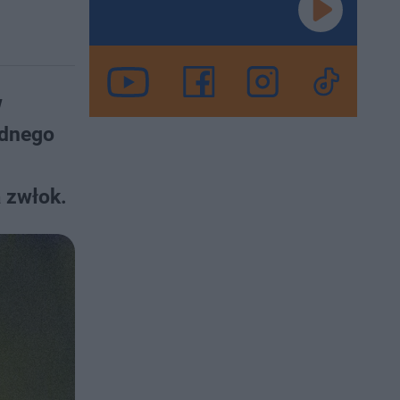
w
adnego
 zwłok.