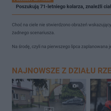
Poszukują 71-letniego kolarza, znaleźli c
Choć na ciele nie stwierdzono obrażeń wskazującyc
żadnego scenariusza.
Na środę, czyli na pierwszego lipca zaplanowana j
NAJNOWSZE Z DZIAŁU RZ
8