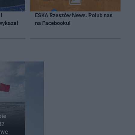
i
ESKA Rzeszów News. Polub nas
 wykazał
na Facebooku!
bie
8?
owe