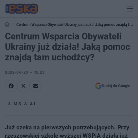
Centrum Wsparcia Obywateli Ukrainy już działa! Jaką pomoc znajdą tam
uchodźcy?
Centrum Wsparcia Obywateli
Ukrainy już działa! Jaką pomoc
znajdą tam uchodźcy?
2022-04-20
15:23
Dodaj do Google
M.S
A.I
Już czeka na pierwszych potrzebujących. Przy
rzeszowskiej szkole wyższej WSPiA działa już