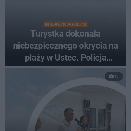
INTERWENCJA POLICJI
Turystka dokonała
niebezpiecznego okrycia na
plaży w Ustce. Policja
musiała zamknąć odcinek
15
wybrzeża