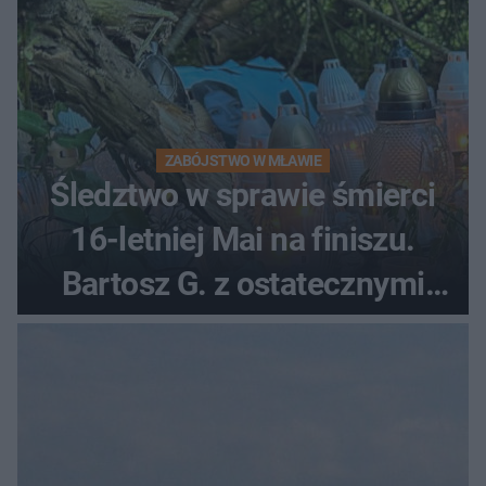
ZABÓJSTWO W MŁAWIE
Śledztwo w sprawie śmierci
16-letniej Mai na finiszu.
Bartosz G. z ostatecznymi
zarzutami