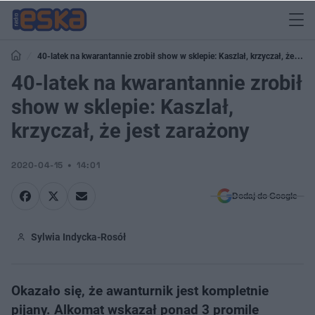
40-latek na kwarantannie zrobił show w sklepie: Kaszlał, krzyczał, że jest
zarażony
40-latek na kwarantannie zrobił
show w sklepie: Kaszlał,
krzyczał, że jest zarażony
2020-04-15
14:01
Dodaj do Google
Sylwia Indycka-Rosół
Okazało się, że awanturnik jest kompletnie
pijany. Alkomat wskazał ponad 3 promile