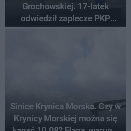
Grochowskiej. 17-latek
odwiedził zaplecze PKP
Intercity
Sinice Krynica Morska. Czy w
Krynicy Morskiej można się
kąpać 10.08? Flaga, warunki