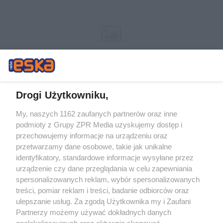
Drogi Użytkowniku,
My, naszych 1162 zaufanych partnerów oraz inne
Żaden utwór zamieszczony w serwisie nie może być powielany i
podmioty z Grupy ZPR Media uzyskujemy dostęp i
rozpowszechniany lub dalej rozpowszechniany w jakikolwiek sposób (w
tym także elektroniczny lub mechaniczny) na jakimkolwiek polu
przechowujemy informacje na urządzeniu oraz
eksploatacji w jakiejkolwiek formie, włącznie z umieszczaniem w
przetwarzamy dane osobowe, takie jak unikalne
Internecie bez pisemnej zgody właściciela praw. Jakiekolwiek użycie lub
identyfikatory, standardowe informacje wysyłane przez
wykorzystanie utworów w całości lub w części z naruszeniem prawa,
tzn. bez właściwej zgody, jest zabronione pod groźbą kary i może być
urządzenie czy dane przeglądania w celu zapewniania
ścigane prawnie.
spersonalizowanych reklam, wybór spersonalizowanych
treści, pomiar reklam i treści, badanie odbiorców oraz
ulepszanie usług. Za zgodą Użytkownika my i Zaufani
Partnerzy możemy używać dokładnych danych
geolokalizacyjnych oraz aktywnie skanować