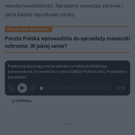
nieodpowiedzialność. Narażamy wówczas zdrowie i
życie każdej napotkanej osoby.
POLECANY ARTYKUŁ:
Poczta Polska wprowadziła do sprzedaży maseczki
ochronne. W jakiej cenie?
Posłuchaj dlaczego mycie włosów to także profilaktyka
koronawirusa. To materiał z cyklu DOBRZE POSŁUCHAĆ. Podcasty z
poradami
L
P
P
P
-
3:18
G
o
r
r
o
z
r
a
z
z
o
a
d
e
e
s
j
t
e
w
w
a
d
i
i
ł
:
ń
ń
y
c
7
1
1
z
.
0
0
a
s
5
s
s
Â
5
d
d
%
o
o