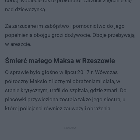
córką. Kobiecie także prokurator zarzucił znęcanie się
nad dziewczynką.
Za zarzucane im zabójstwo i pomocnictwo do jego
popełnienia obojgu grozi dożywocie. Oboje przebywają
w areszcie.
Śmierć małego Maksa w Rzeszowie
O sprawie było głośno w lipcu 2017 r. Wówczas
półroczny Maksio z licznymi obrażeniami ciała, w
stanie krytycznym, trafił do szpitala, gdzie zmarł. Do
placówki przywieziona została także jego siostra, u
której policjanci również zauważyli obrażenia.