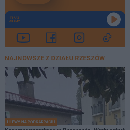
TERAZ
GRAMY
NAJNOWSZE Z DZIAŁU RZESZÓW
ULEWY NA PODKARPACIU
Koszmar pogodowy w Rzeszowie. Woda wdarła si