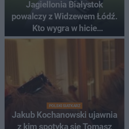
Jagiellonia Białystok
powalczy z Widzewem Łódź.
Kto wygra w hicie
Ekstraklasy?
POLSKI SIATKARZ
Jakub Kochanowski ujawnia
z kim spotyka się Tomasz