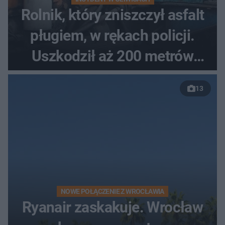
Rolnik, który zniszczył asfalt
pługiem, w rękach policji.
Uszkodził aż 200 metrów
nowej drogi
13
NOWE POŁĄCZENIE Z WROCŁAWIA
Ryanair zaskakuje. Wrocław