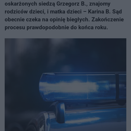
oskarżonych siedzą Grzegorz B., znajomy
rodziców dzieci, i matka dzieci – Karina B. Sąd
obecnie czeka na opinię biegłych. Zakończenie
procesu prawdopodobnie do końca roku.