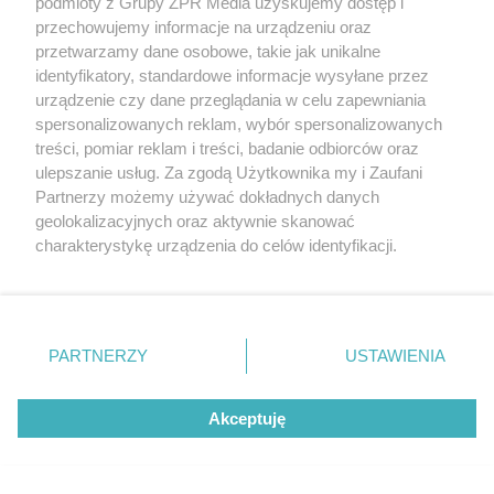
europejskiego kraju. W Polsce nosi
podmioty z Grupy ZPR Media uzyskujemy dostęp i
przechowujemy informacje na urządzeniu oraz
je zaledwie 3 kobiety
przetwarzamy dane osobowe, takie jak unikalne
identyfikatory, standardowe informacje wysyłane przez
ZOBACZ WIĘCEJ
urządzenie czy dane przeglądania w celu zapewniania
spersonalizowanych reklam, wybór spersonalizowanych
treści, pomiar reklam i treści, badanie odbiorców oraz
ulepszanie usług. Za zgodą Użytkownika my i Zaufani
Partnerzy możemy używać dokładnych danych
geolokalizacyjnych oraz aktywnie skanować
charakterystykę urządzenia do celów identyfikacji.
Ponieważ cenimy Twoją prywatność, prosimy o zgodę na
korzystanie z tych technologii poprzez kliknięcie
„Akceptuję”. Zgoda jest dobrowolna i zawsze możesz ją
zmienić/wycofać klikając przycisk ustawień prywatności
PARTNERZY
USTAWIENIA
znajdujący się w lewym dolnym rogu strony
. Niektóre
rodzaje przetwarzania danych nie wymagają zgody
Akceptuję
użytkownika, ale masz prawo sprzeciwić się takiemu
przetwarzaniu. Preferencje będą miały zastosowanie tylko
na tej witrynie.