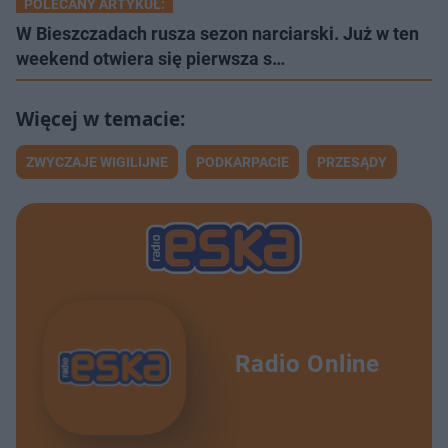
POLECANY ARTYKUŁ:
W Bieszczadach rusza sezon narciarski. Już w ten
weekend otwiera się pierwsza s…
ZWYCZAJE WIGILIJNE
PODKARPACIE
PRZESĄDY
Radio Online