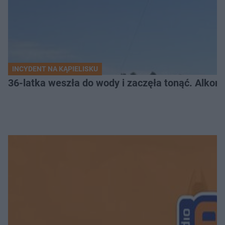
INCYDENT NA KĄPIELISKU
36-latka weszła do wody i zaczęła tonąć. Alkom