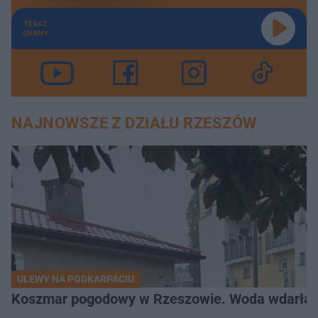
TERAZ
GRAMY
NAJNOWSZE Z DZIAŁU RZESZÓW
ULEWY NA PODKARPACIU
Koszmar pogodowy w Rzeszowie. Woda wdarła si