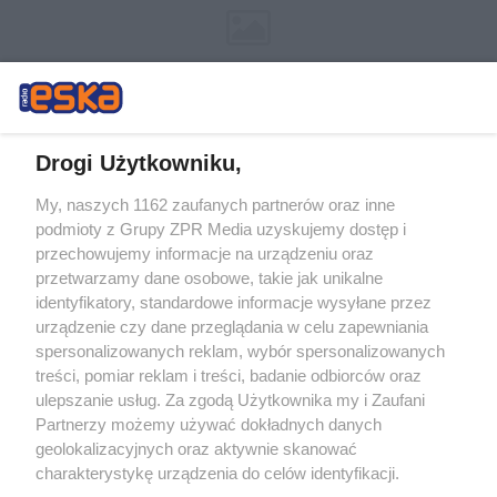
Drogi Użytkowniku,
My, naszych 1162 zaufanych partnerów oraz inne
Żaden utwór zamieszczony w serwisie nie może być powielany i
podmioty z Grupy ZPR Media uzyskujemy dostęp i
rozpowszechniany lub dalej rozpowszechniany w jakikolwiek sposób (w
przechowujemy informacje na urządzeniu oraz
tym także elektroniczny lub mechaniczny) na jakimkolwiek polu
eksploatacji w jakiejkolwiek formie, włącznie z umieszczaniem w
przetwarzamy dane osobowe, takie jak unikalne
Internecie bez pisemnej zgody właściciela praw. Jakiekolwiek użycie lub
identyfikatory, standardowe informacje wysyłane przez
wykorzystanie utworów w całości lub w części z naruszeniem prawa,
tzn. bez właściwej zgody, jest zabronione pod groźbą kary i może być
urządzenie czy dane przeglądania w celu zapewniania
ścigane prawnie.
spersonalizowanych reklam, wybór spersonalizowanych
treści, pomiar reklam i treści, badanie odbiorców oraz
ulepszanie usług. Za zgodą Użytkownika my i Zaufani
Partnerzy możemy używać dokładnych danych
geolokalizacyjnych oraz aktywnie skanować
charakterystykę urządzenia do celów identyfikacji.