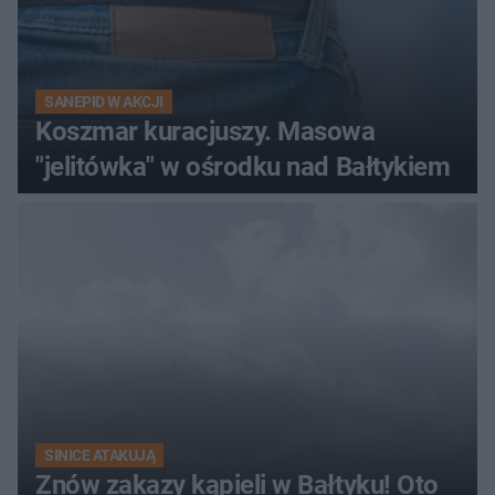
SANEPID W AKCJI
Koszmar kuracjuszy. Masowa
"jelitówka" w ośrodku nad Bałtykiem
SINICE ATAKUJĄ
Znów zakazy kąpieli w Bałtyku! Oto