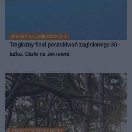
DRAMAT NA LUBELSZCZYŹNIE
Tragiczny finał poszukiwań zaginionego 30-
latka. Ciało na żwirowni
9
ODKRYCIE W ŚWINOUJŚCIU