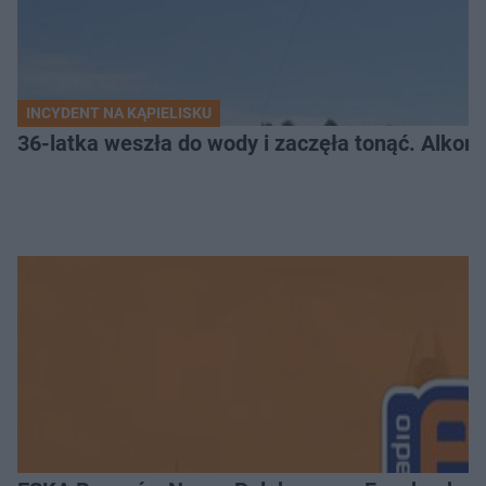
INCYDENT NA KĄPIELISKU
36-latka weszła do wody i zaczęła tonąć. Alkom