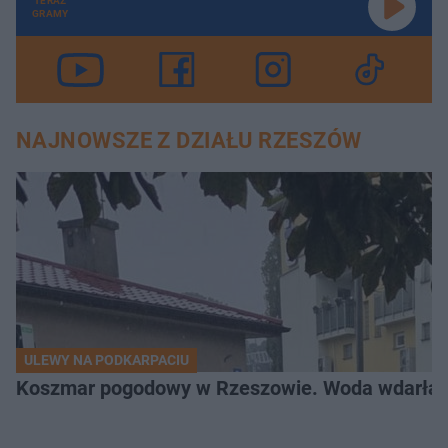
TERAZ
GRAMY
NAJNOWSZE Z DZIAŁU RZESZÓW
ULEWY NA PODKARPACIU
Koszmar pogodowy w Rzeszowie. Woda wdarła si