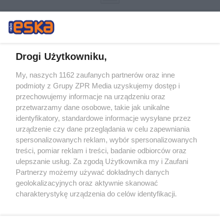
Drogi Użytkowniku,
My, naszych 1162 zaufanych partnerów oraz inne
Żaden utwór zamieszczony w serwisie nie może być powielany i
podmioty z Grupy ZPR Media uzyskujemy dostęp i
rozpowszechniany lub dalej rozpowszechniany w jakikolwiek sposób (w
przechowujemy informacje na urządzeniu oraz
tym także elektroniczny lub mechaniczny) na jakimkolwiek polu
eksploatacji w jakiejkolwiek formie, włącznie z umieszczaniem w
przetwarzamy dane osobowe, takie jak unikalne
Internecie bez pisemnej zgody właściciela praw. Jakiekolwiek użycie lub
identyfikatory, standardowe informacje wysyłane przez
wykorzystanie utworów w całości lub w części z naruszeniem prawa,
tzn. bez właściwej zgody, jest zabronione pod groźbą kary i może być
urządzenie czy dane przeglądania w celu zapewniania
ścigane prawnie.
spersonalizowanych reklam, wybór spersonalizowanych
treści, pomiar reklam i treści, badanie odbiorców oraz
ulepszanie usług. Za zgodą Użytkownika my i Zaufani
Partnerzy możemy używać dokładnych danych
geolokalizacyjnych oraz aktywnie skanować
charakterystykę urządzenia do celów identyfikacji.
Ponieważ cenimy Twoją prywatność, prosimy o zgodę na
O nas
korzystanie z tych technologii poprzez kliknięcie