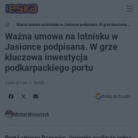
Ważna umowa na lotnisku w Jasionce podpisana. W grze kluczowa
inwestycja podkarpackiego portu
Ważna umowa na lotnisku w
Jasionce podpisana. W grze
kluczowa inwestycja
podkarpackiego portu
2025-07-24
10:58
Dodaj do Google
Michał Winiarczyk
Port Lotniczy Rzeszów-Jasionka realizuje jedną