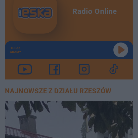
Radio Online
TERAZ
GRAMY
NAJNOWSZE Z DZIAŁU RZESZÓW