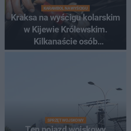
KARAMBOL NA WYŚCIGU
Kraksa na wyścigu kolarskim
w Kijewie Królewskim.
Kilkanaście osób
poszkodowanych, lądował
śmigłowiec LPR
SPRZĘT WOJSKOWY
Ten pojazd wojskowy