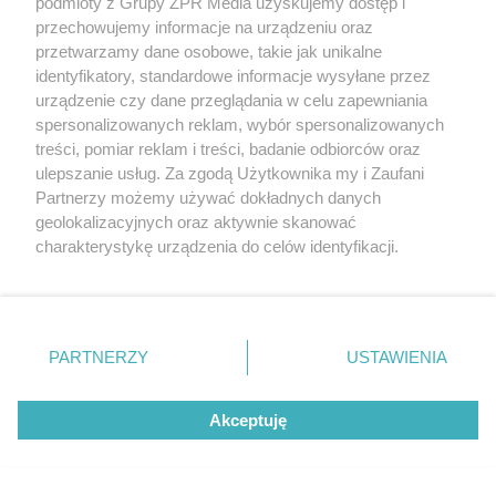
podmioty z Grupy ZPR Media uzyskujemy dostęp i
przechowujemy informacje na urządzeniu oraz
przetwarzamy dane osobowe, takie jak unikalne
identyfikatory, standardowe informacje wysyłane przez
PIELĘGNACJA BORÓWKI
urządzenie czy dane przeglądania w celu zapewniania
Zrób to po zebraniu borówek, a za
spersonalizowanych reklam, wybór spersonalizowanych
rok zbiory będą obfite
treści, pomiar reklam i treści, badanie odbiorców oraz
ulepszanie usług. Za zgodą Użytkownika my i Zaufani
Partnerzy możemy używać dokładnych danych
ZOBACZ WIĘCEJ
geolokalizacyjnych oraz aktywnie skanować
charakterystykę urządzenia do celów identyfikacji.
Ponieważ cenimy Twoją prywatność, prosimy o zgodę na
korzystanie z tych technologii poprzez kliknięcie
„Akceptuję”. Zgoda jest dobrowolna i zawsze możesz ją
zmienić/wycofać klikając przycisk ustawień prywatności
PARTNERZY
USTAWIENIA
znajdujący się w lewym dolnym rogu strony
. Niektóre
rodzaje przetwarzania danych nie wymagają zgody
Akceptuję
użytkownika, ale masz prawo sprzeciwić się takiemu
przetwarzaniu. Preferencje będą miały zastosowanie tylko
na tej witrynie.