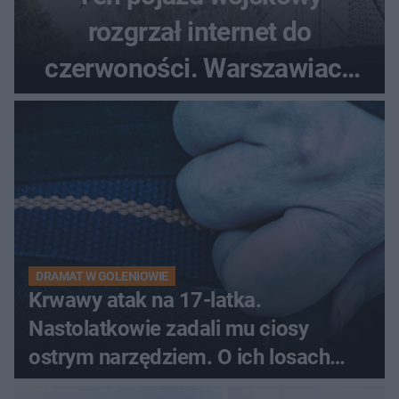
rozgrzał internet do
czerwoności. Warszawiacy
pytali, czy to Mad Max!
DRAMAT W GOLENIOWIE
Krwawy atak na 17-latka.
Nastolatkowie zadali mu ciosy
ostrym narzędziem. O ich losach
zdecyduje sąd rodzinny