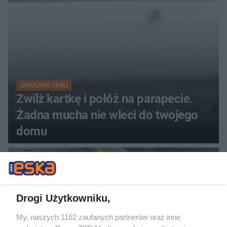
DOMOWE TRIKI
Zwilż kartkę i połóż na parapecie.
Żadna mucha nie wleci do twojego
domu
Drogi Użytkowniku,
My, naszych 1162 zaufanych partnerów oraz inne