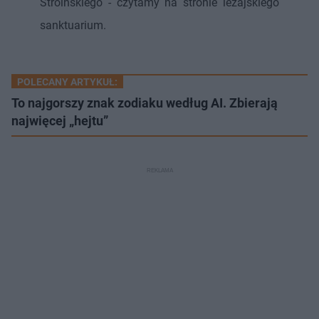
Stroińskiego - czytamy na stronie leżajskiego
sanktuarium.
POLECANY ARTYKUŁ:
To najgorszy znak zodiaku według AI. Zbierają
najwięcej „hejtu”