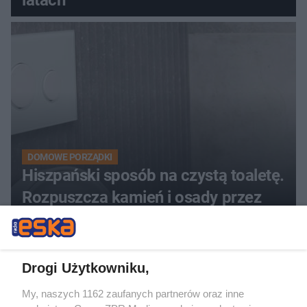
latach
DOMOWE PORZĄDKI
Hiszpański sposób na czystą toaletę.
Rozpuszcza kamień i osady przez
noc
Drogi Użytkowniku,
My, naszych 1162 zaufanych partnerów oraz inne