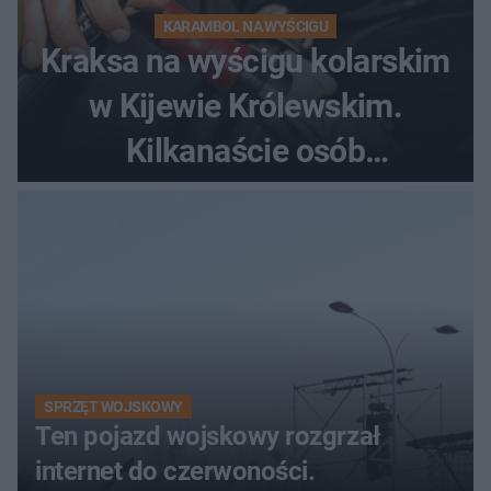
KARAMBOL NA WYŚCIGU
Kraksa na wyścigu kolarskim
w Kijewie Królewskim.
Kilkanaście osób
poszkodowanych, lądował
śmigłowiec LPR
SPRZĘT WOJSKOWY
Ten pojazd wojskowy rozgrzał
internet do czerwoności.