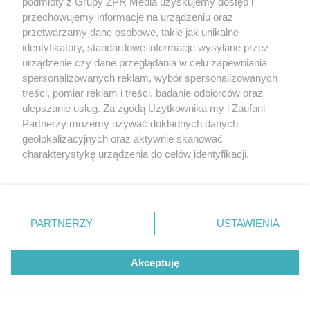
podmioty z Grupy ZPR Media uzyskujemy dostęp i
przechowujemy informacje na urządzeniu oraz
przetwarzamy dane osobowe, takie jak unikalne
identyfikatory, standardowe informacje wysyłane przez
urządzenie czy dane przeglądania w celu zapewniania
RZADKIE IMIONA
spersonalizowanych reklam, wybór spersonalizowanych
To imię brzmi jak nazwa
treści, pomiar reklam i treści, badanie odbiorców oraz
europejskiego kraju. W Polsce nosi
ulepszanie usług. Za zgodą Użytkownika my i Zaufani
Partnerzy możemy używać dokładnych danych
je zaledwie 3 kobiety
geolokalizacyjnych oraz aktywnie skanować
charakterystykę urządzenia do celów identyfikacji.
ZOBACZ WIĘCEJ
Ponieważ cenimy Twoją prywatność, prosimy o zgodę na
korzystanie z tych technologii poprzez kliknięcie
„Akceptuję”. Zgoda jest dobrowolna i zawsze możesz ją
zmienić/wycofać klikając przycisk ustawień prywatności
PARTNERZY
USTAWIENIA
znajdujący się w lewym dolnym rogu strony
. Niektóre
rodzaje przetwarzania danych nie wymagają zgody
Akceptuję
użytkownika, ale masz prawo sprzeciwić się takiemu
przetwarzaniu. Preferencje będą miały zastosowanie tylko
na tej witrynie.