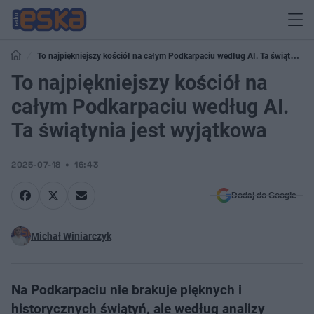
To najpiękniejszy kościół na całym Podkarpaciu według AI. Ta świątynia
jest wyjątkowa
To najpiękniejszy kościół na
całym Podkarpaciu według AI.
Ta świątynia jest wyjątkowa
2025-07-18
16:43
Dodaj do Google
Michał Winiarczyk
Na Podkarpaciu nie brakuje pięknych i
historycznych świątyń, ale według analizy