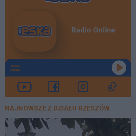
Radio Online
TERAZ
GRAMY
NAJNOWSZE Z DZIAŁU RZESZÓW