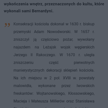
wykończenia wnętrz, przeznaczonych do kultu, które
wykonali sami Bernardyni.
Konsekracji kościoła dokonał w 1630 r. biskup
przemyski Adam Nowodworski. W 1657 r.
zniszczył ją częściowo pożar, wywołany
najazdem na Leżajsk wojsk węgierskich
Jerzego II Rakoczego. W 1670 r. uległa
zniszczeniu część pierwotnych
manierystycznych dekoracji sklepień kościoła.
Na ich miejscu w 2 poł. XVIII w. powstały
malowidła, wykonane przez lwowskich
freskantów: Wojtanowskiego, Kłossowskiego,
Macieja i Mateusza Millerów oraz Stanisława