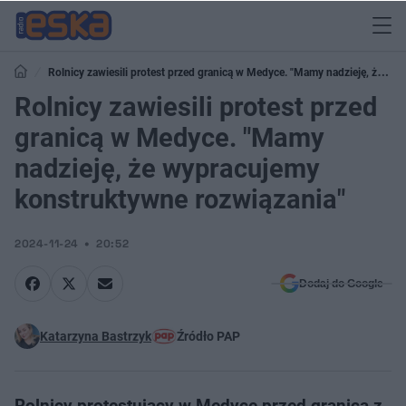
Rolnicy zawiesili protest przed granicą w Medyce. "Mamy nadzieję, że
wypracujemy konstruktywne rozwiązania"
Rolnicy zawiesili protest przed
granicą w Medyce. "Mamy
nadzieję, że wypracujemy
konstruktywne rozwiązania"
2024-11-24
20:52
Dodaj do Google
Katarzyna Bastrzyk
Źródło PAP
Rolnicy protestujący w Medyce przed granicą z