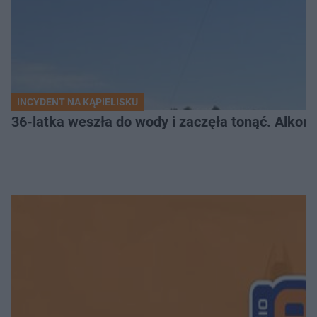
INCYDENT NA KĄPIELISKU
36-latka weszła do wody i zaczęła tonąć. Alkom