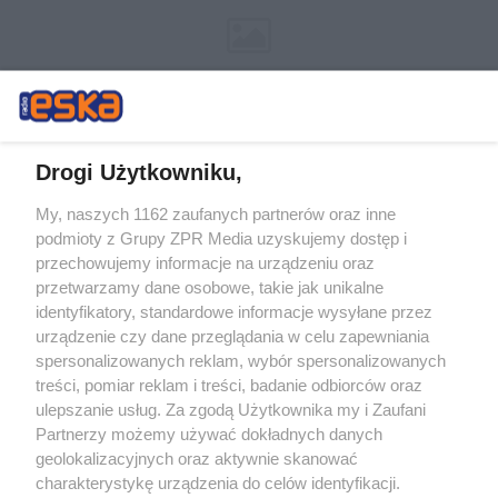
Drogi Użytkowniku,
My, naszych 1162 zaufanych partnerów oraz inne
Żaden utwór zamieszczony w serwisie nie może być powielany i
podmioty z Grupy ZPR Media uzyskujemy dostęp i
rozpowszechniany lub dalej rozpowszechniany w jakikolwiek sposób (w
przechowujemy informacje na urządzeniu oraz
tym także elektroniczny lub mechaniczny) na jakimkolwiek polu
eksploatacji w jakiejkolwiek formie, włącznie z umieszczaniem w
przetwarzamy dane osobowe, takie jak unikalne
Internecie bez pisemnej zgody właściciela praw. Jakiekolwiek użycie lub
identyfikatory, standardowe informacje wysyłane przez
wykorzystanie utworów w całości lub w części z naruszeniem prawa,
tzn. bez właściwej zgody, jest zabronione pod groźbą kary i może być
urządzenie czy dane przeglądania w celu zapewniania
ścigane prawnie.
spersonalizowanych reklam, wybór spersonalizowanych
treści, pomiar reklam i treści, badanie odbiorców oraz
ulepszanie usług. Za zgodą Użytkownika my i Zaufani
Partnerzy możemy używać dokładnych danych
geolokalizacyjnych oraz aktywnie skanować
charakterystykę urządzenia do celów identyfikacji.