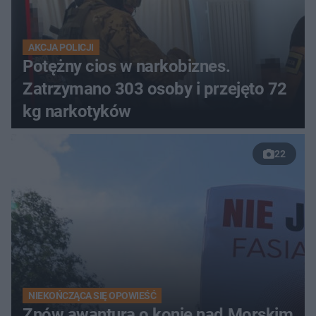
AKCJA POLICJI
Potężny cios w narkobiznes.
Zatrzymano 303 osoby i przejęto 72
kg narkotyków
22
NIEKOŃCZĄCA SIĘ OPOWIEŚĆ
Znów awantura o konie nad Morskim