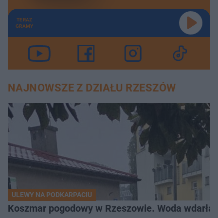
TERAZ
GRAMY
NAJNOWSZE Z DZIAŁU RZESZÓW
ULEWY NA PODKARPACIU
Koszmar pogodowy w Rzeszowie. Woda wdarła si