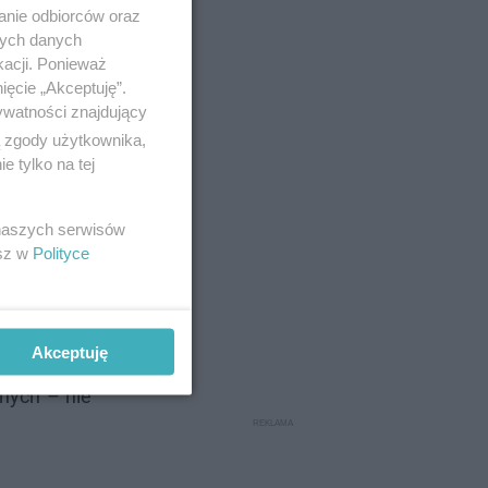
anie odbiorców oraz
nych danych
kacji. Ponieważ
ięcie „Akceptuję”.
ywatności znajdujący
ą zgody użytkownika,
 tylko na tej
 naszych serwisów
esz w
Polityce
pierścienia
c Kościoła
Akceptuję
świecie ten
jnych – nie