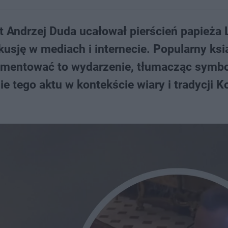
 Andrzej Duda ucałował pierścień papieża 
kusję w mediach i internecie. Popularny ksi
komentować to wydarzenie, tłumacząc symbo
ie tego aktu w kontekście wiary i tradycji K