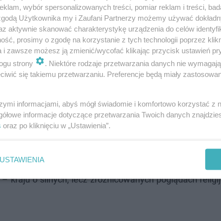
klam, wybór spersonalizowanych treści, pomiar reklam i treści, bad
 zgodą Użytkownika my i Zaufani Partnerzy możemy używać dokład
az aktywnie skanować charakterystykę urządzenia do celów identyfi
a z papieżem Leonem IX prezydent Polski
ść, prosimy o zgodę na korzystanie z tych technologii poprzez klikn
a i zawsze możesz ją zmienić/wycofać klikając przycisk ustawień pr
 pierścień, tak zwany pierścień rybaka. Gest
ogu strony
. Niektóre rodzaje przetwarzania danych nie wymagaj
cunek do urzędu papieża jako następcy
iwić się takiemu przetwarzaniu. Preferencje będą miały zastosowanie
także głowy Kościoła katolickiego, do którego
 pan prezydent – powiedział w nagraniu.
szymi informacjami, abyś mógł świadomie i komfortowo korzystać z
gółowe informacje dotyczące przetwarzania Twoich danych znajdzi
s
oraz po kliknięciu w „Ustawienia”.
arówno symbolicznego, jak i politycznego. Ucałowanie 
tało przez wielu odebrane jako wyraz lojalności wobe
USTAWIENIA
tych przekonań prezydenta. Choć dla katolików na całym 
– kraju o silnych, lecz zróżnicowanych poglądach religi