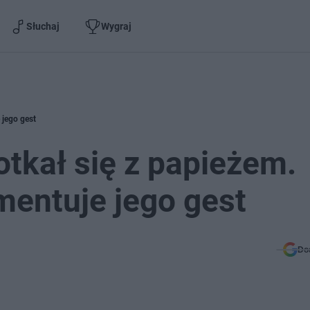
Słuchaj
Wygraj
 jego gest
tkał się z papieżem.
mentuje jego gest
Do