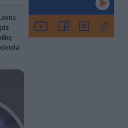
Leona
ądz
likę
ościoła