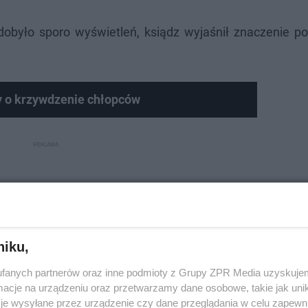
dobyło sporo wyświetleń, ksiądz wyjaśnił znaczenie p
y o krzywdzenie chłopców
niku,
fanych partnerów oraz inne podmioty z Grupy ZPR Media uzyskujem
cje na urządzeniu oraz przetwarzamy dane osobowe, takie jak unika
je wysyłane przez urządzenie czy dane przeglądania w celu zapewn