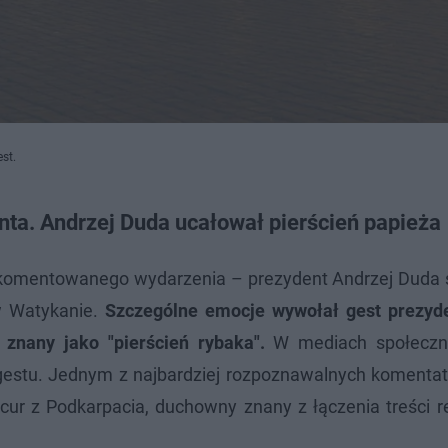
st.
ta. Andrzej Duda ucałował pierścień papieża
 komentowanego wydarzenia – prezydent Andrzej Duda s
w Watykanie.
Szczególne emocje wywołał gest prezyde
 znany jako "pierścień rybaka".
W mediach społeczn
 gestu. Jednym z najbardziej rozpoznawalnych komentat
icur z Podkarpacia, duchowny znany z łączenia treści re