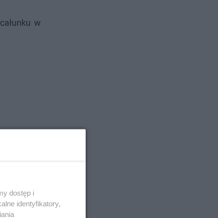
ocałunku w
y dostęp i
lne identyfikatory,
iania