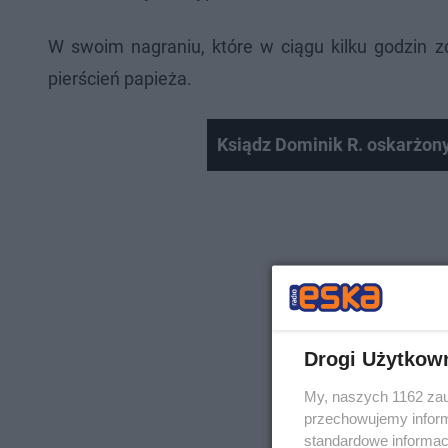
W swoim nagraniu, które w ciągu kilku godzin z
pierścień papieża.
Ksiądz Dominik R. oskarżon
Drogi Użytkow
My, naszych 1162 zau
przechowujemy informa
standardowe informac