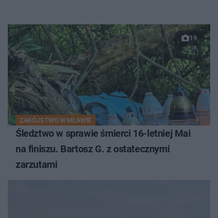
19
ZABÓJSTWO W MŁAWIE
Śledztwo w sprawie śmierci 16-letniej Mai
na finiszu. Bartosz G. z ostatecznymi
zarzutami