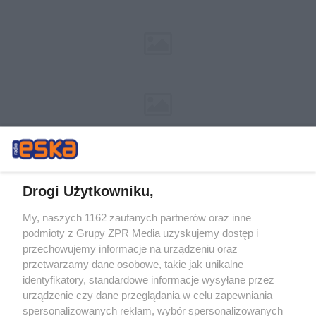
Drogi Użytkowniku,
My, naszych 1162 zaufanych partnerów oraz inne
Żaden utwór zamieszczony w serwisie nie może być powielany i
podmioty z Grupy ZPR Media uzyskujemy dostęp i
rozpowszechniany lub dalej rozpowszechniany w jakikolwiek sposób (w
tym także elektroniczny lub mechaniczny) na jakimkolwiek polu
przechowujemy informacje na urządzeniu oraz
eksploatacji w jakiejkolwiek formie, włącznie z umieszczaniem w
przetwarzamy dane osobowe, takie jak unikalne
Internecie bez pisemnej zgody właściciela praw. Jakiekolwiek użycie lub
identyfikatory, standardowe informacje wysyłane przez
wykorzystanie utworów w całości lub w części z naruszeniem prawa,
tzn. bez właściwej zgody, jest zabronione pod groźbą kary i może być
urządzenie czy dane przeglądania w celu zapewniania
ścigane prawnie.
spersonalizowanych reklam, wybór spersonalizowanych