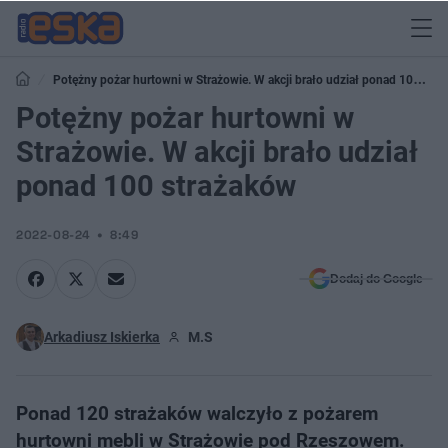
Potężny pożar hurtowni w Strażowie. W akcji brało udział ponad 100
strażaków
Potężny pożar hurtowni w
Strażowie. W akcji brało udział
ponad 100 strażaków
2022-08-24
8:49
Dodaj do Google
Arkadiusz Iskierka
M.S
Ponad 120 strażaków walczyło z pożarem
hurtowni mebli w Strażowie pod Rzeszowem.