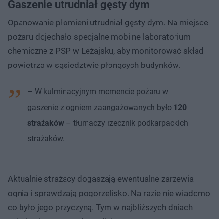
Gaszenie utrudniał gęsty dym
Opanowanie płomieni utrudniał gęsty dym. Na miejsce
pożaru dojechało specjalne mobilne laboratorium
chemiczne z PSP w Leżajsku, aby monitorować skład
powietrza w sąsiedztwie płonących budynków.
– W kulminacyjnym momencie pożaru w
gaszenie z ogniem zaangażowanych było
120
strażaków
– tłumaczy rzecznik podkarpackich
strażaków.
Aktualnie strażacy dogaszają ewentualne zarzewia
ognia i sprawdzają pogorzelisko. Na razie nie wiadomo
co było jego przyczyną. Tym w najbliższych dniach