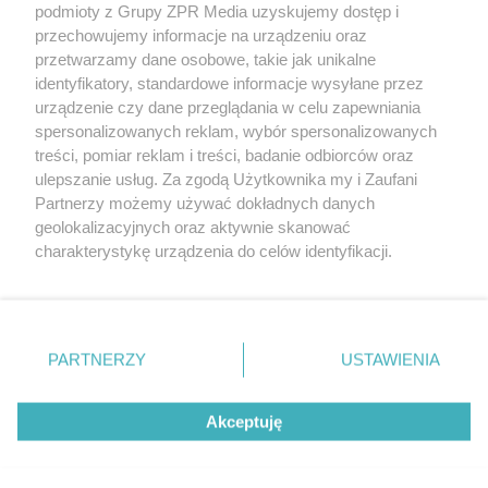
podmioty z Grupy ZPR Media uzyskujemy dostęp i
rozpowszechniany lub dalej rozpowszechniany w jakikolwiek sposób (w
przechowujemy informacje na urządzeniu oraz
tym także elektroniczny lub mechaniczny) na jakimkolwiek polu
eksploatacji w jakiejkolwiek formie, włącznie z umieszczaniem w
przetwarzamy dane osobowe, takie jak unikalne
Internecie bez pisemnej zgody właściciela praw. Jakiekolwiek użycie lub
identyfikatory, standardowe informacje wysyłane przez
wykorzystanie utworów w całości lub w części z naruszeniem prawa,
tzn. bez właściwej zgody, jest zabronione pod groźbą kary i może być
urządzenie czy dane przeglądania w celu zapewniania
ścigane prawnie.
spersonalizowanych reklam, wybór spersonalizowanych
treści, pomiar reklam i treści, badanie odbiorców oraz
ulepszanie usług. Za zgodą Użytkownika my i Zaufani
Partnerzy możemy używać dokładnych danych
geolokalizacyjnych oraz aktywnie skanować
charakterystykę urządzenia do celów identyfikacji.
Ponieważ cenimy Twoją prywatność, prosimy o zgodę na
O nas
korzystanie z tych technologii poprzez kliknięcie
Informacje prawne
„Akceptuję”. Zgoda jest dobrowolna i zawsze możesz ją
zmienić/wycofać klikając przycisk ustawień prywatności
PARTNERZY
USTAWIENIA
Nasze serwisy
znajdujący się w lewym dolnym rogu strony
. Niektóre
rodzaje przetwarzania danych nie wymagają zgody
© 2026 Grupa ZPR Media
Akceptuję
użytkownika, ale masz prawo sprzeciwić się takiemu
przetwarzaniu. Preferencje będą miały zastosowanie tylko
na tej witrynie.