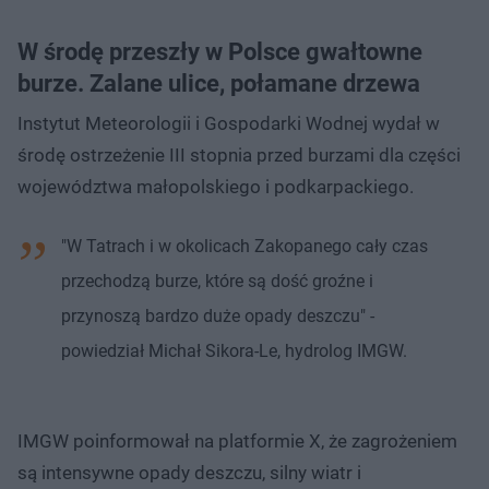
W środę przeszły w Polsce gwałtowne
burze. Zalane ulice, połamane drzewa
Instytut Meteorologii i Gospodarki Wodnej wydał w
środę ostrzeżenie III stopnia przed burzami dla części
województwa małopolskiego i podkarpackiego.
"W Tatrach i w okolicach Zakopanego cały czas
przechodzą burze, które są dość groźne i
przynoszą bardzo duże opady deszczu" -
powiedział Michał Sikora-Le, hydrolog IMGW.
IMGW poinformował na platformie X, że zagrożeniem
są intensywne opady deszczu, silny wiatr i