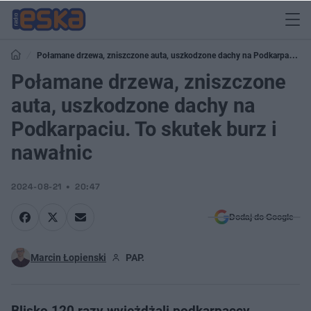
Połamane drzewa, zniszczone auta, uszkodzone dachy na Podkarpaciu.
To skutek burz i nawałnic
Połamane drzewa, zniszczone
auta, uszkodzone dachy na
Podkarpaciu. To skutek burz i
nawałnic
2024-08-21
20:47
Dodaj do Google
Marcin Łopienski
PAP.
Blisko 120 razy wyjeżdżali podkarpaccy