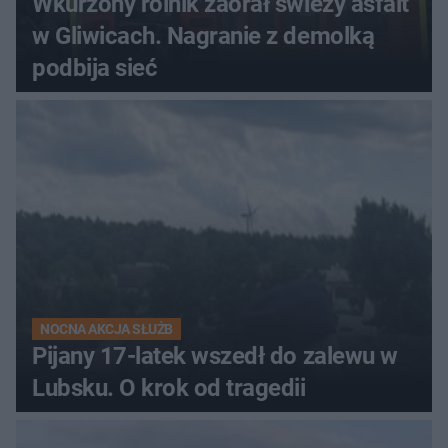
Wkurzony rolnik zaorał świeży asfalt
w Gliwicach. Nagranie z demolką
podbija sieć
NOCNA AKCJA SŁUŻB
Pijany 17-latek wszedł do zalewu w
Lubsku. O krok od tragedii