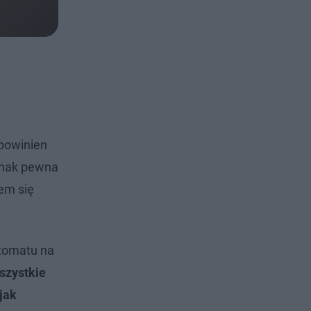
 powinien
ednak pewna
em się
utomatu na
szystkie
jak