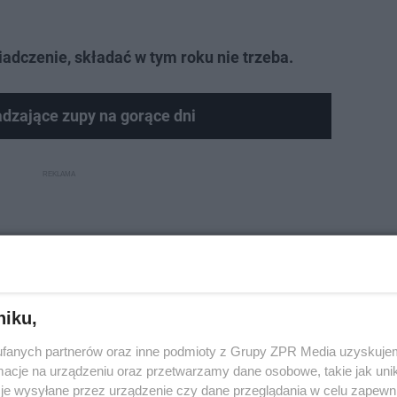
wiadczenie, składać w tym roku nie trzeba.
adzające zupy na gorące dni
niku,
fanych partnerów oraz inne podmioty z Grupy ZPR Media uzyskujem
cje na urządzeniu oraz przetwarzamy dane osobowe, takie jak unika
je wysyłane przez urządzenie czy dane przeglądania w celu zapewn