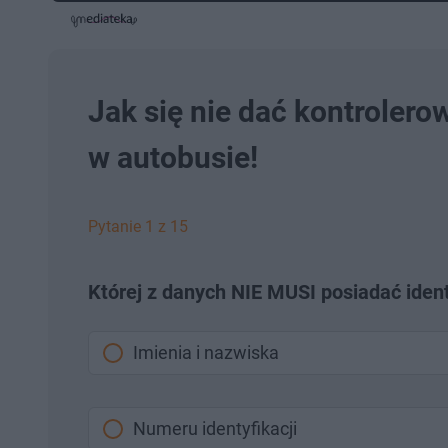
z
z
a
d
e
e
j
e
w
w
d
i
i
:
ń
ń
3
1
1
.
0
0
1
s
s
Jak się nie dać kontroler
8
d
d
%
o
o
t
p
w autobusie!
u
r
ł
z
u
o
d
u
Pytanie 1 z 15
Której z danych NIE MUSI posiadać ident
Imienia i nazwiska
Numeru identyfikacji