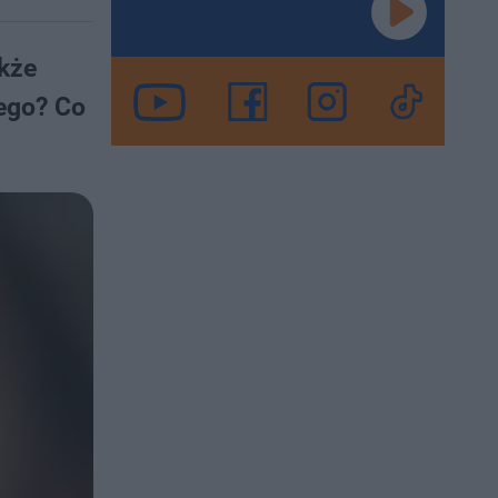
akże
zego? Co