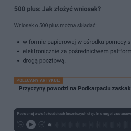
500 plus: Jak złożyć wniosek?
Wniosek o 500 plus można składać:
w formie papierowej w ośrodku pomocy s
elektronicznie za pośrednictwem paltfor
drogą pocztową.
POLECANY ARTYKUŁ:
Przyczyny powodzi na Podkarpaciu zaskaku
Posłuchaj o właściwościach leczniczych oleju lnianego i zastos
L
P
P
G
o
r
r
r
a