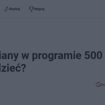
Słuchaj
Wygraj
iany w programie 500
dzieć?
Do