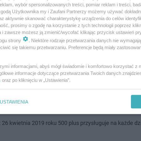
klam, wybór spersonalizowanych treści, pomiar reklam i treści, bad
 zgodą Użytkownika my i Zaufani Partnerzy możemy używać dokład
az aktywnie skanować charakterystykę urządzenia do celów identyfi
ść, prosimy o zgodę na korzystanie z tych technologii poprzez klikn
 dom sąsiada. To wideo jest MOCNE! [WID…
a i zawsze możesz ją zmienić/wycofać klikając przycisk ustawień pr
ogu strony
. Niektóre rodzaje przetwarzania danych nie wymagaj
iwić się takiemu przetwarzaniu. Preferencje będą miały zastosowanie
ego?
szymi informacjami, abyś mógł świadomie i komfortowo korzystać z
eniowym 500 plus. Od 2021 roku będzie to 1 czerwca, a
gółowe informacje dotyczące przetwarzania Twoich danych znajdzi
ędą rozliczane w tym samym terminie, przez co praca oś
s
oraz po kliknięciu w „Ustawienia”.
USTAWIENIA
26 kwietnia 2019 roku 500 plus przysługuje na każde dz