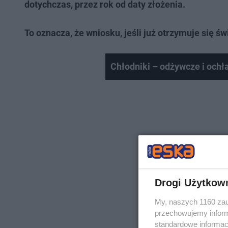
dotychczas, przez rok od daty złożenia.
To oznacza, że wniosku, jeśli już otrzymuje się ś
Chłodniki – odżywcze i ochł
Drogi Użytkow
My, naszych 1160 zau
przechowujemy informa
standardowe informac