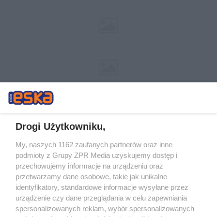
Drogi Użytkowniku,
My, naszych 1162 zaufanych partnerów oraz inne
Żaden utwór zamieszczony w serwisie nie może być powielany i
podmioty z Grupy ZPR Media uzyskujemy dostęp i
rozpowszechniany lub dalej rozpowszechniany w jakikolwiek sposób (w
przechowujemy informacje na urządzeniu oraz
tym także elektroniczny lub mechaniczny) na jakimkolwiek polu
eksploatacji w jakiejkolwiek formie, włącznie z umieszczaniem w
przetwarzamy dane osobowe, takie jak unikalne
Internecie bez pisemnej zgody właściciela praw. Jakiekolwiek użycie lub
identyfikatory, standardowe informacje wysyłane przez
wykorzystanie utworów w całości lub w części z naruszeniem prawa,
tzn. bez właściwej zgody, jest zabronione pod groźbą kary i może być
urządzenie czy dane przeglądania w celu zapewniania
ścigane prawnie.
spersonalizowanych reklam, wybór spersonalizowanych