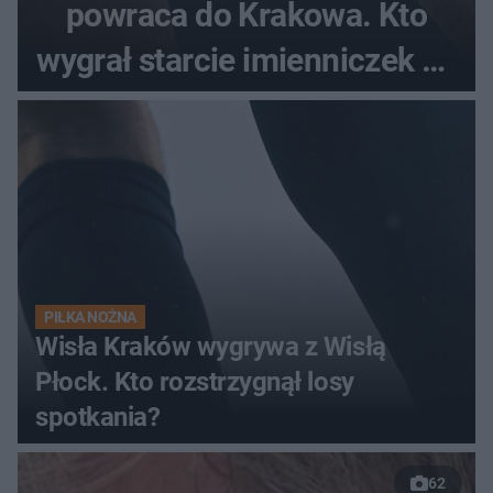
powraca do Krakowa. Kto
wygrał starcie imienniczek na
pełnym stadionie
PIŁKA NOŻNA
Wisła Kraków wygrywa z Wisłą
Płock. Kto rozstrzygnął losy
spotkania?
62