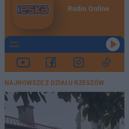
Radio Online
TERAZ
GRAMY
NAJNOWSZE Z DZIAŁU RZESZÓW